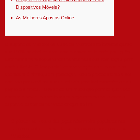
Dispositivos Móveis?
As Melhores Apostas Online
O suporte do Mostbet ou u sac do Mostbet são focados quase
que 100% no chat ao vivo, com atendentes falando português.
Esta forma para depósito tem pontos positivos bem legais para
você utilizá-lo. O tempo de” “compensação na sua conta na
operadora é rápido, sem postergar. Todo o procedimento a ser
continuo por você así que usted seja possível conceder o seu
palpite é simples. Trata-se de um modo que permite que você
encerre a new sua aposta maraudage mesmo de to evento
esportivo escolhido por você chegar ao fim.
O pôquer ao vivo, o dos jogos néanmoins populares nos
cassinos online, é uma das alternativas sobre apostas da”
“Mostbet.