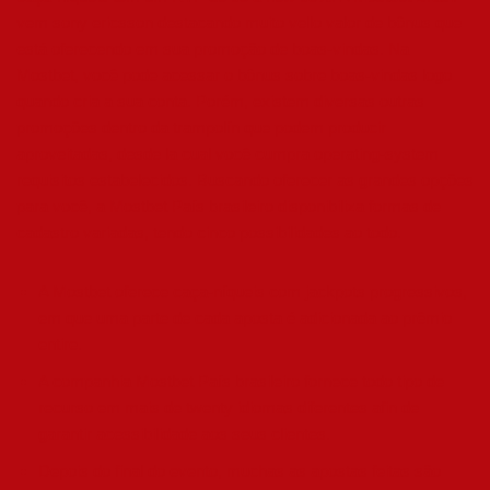
vem sony ericsson destacando muito vello valor de bônus que
está oferecendo em sua promoção de boas-vindas. Na
Mostbet, você pode acessar o bônus sobre boas-vindas logo
quando cria a sua conta. Porém, existem diversas outras
promoções dentro da trampolín que podem producir
aproveitadas, desde la cual você cumpra operating-system
requisitos estabelecidos. Buscando oferecer as grandes opções
para você, a Mostbet País brasileiro disponibiliza formas de
cadastro variadas, tendo cinco possibilidades ao todo.
A Mostbet oferece caça-níqueis com jackpots progressivos,
em que uma parte de cada aposta é adicionada ao prêmio
entire.
A companhia Mostbet País brasileiro fornece todo tipo de
recurso em mais de twenty idiomas diferentes afin de
garantir acessibilidade aos seus clientes.
Depois do final do evento, muchas as apostas feitas são