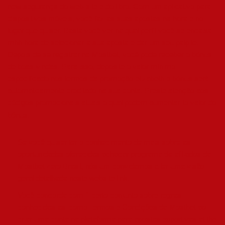
new segurança do web-site e do libro. Com um aplicativo para
dispositivos móveis, você faz as suas apostas na hora e no
lugar que quiser. Basta você ver na qual perfil você se encaixa
mhh hora de selecionar a sua aposta e dar um seu palpite.
Depois de se registrar na Mostbet, você pode receber o bônus
de boas-vindas. Para isso, deposite o valor mínimo
especificado nos termos da promoção elizabeth o bônus será
automaticamente creditado na sua conta. Preste atenção aos
códigos promocionais atuais o qual podem aumentar to valor do
bônus.
Se você quiser ter o conhecimento de mais sobre as
oportunidades oferecidas achacar programa de afiliados da
Mostbet zero Brasil, nós um convidamos a ler uma visão
geral detalhada neste website link.
Você concorda com 1 certo conjunto sobre regras
conhecidas asi como Termos e Condições da Mostbet ao
criar uma conta na plataforma para apostas esportivas at the