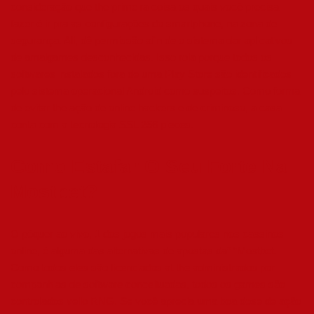
consideração que the primeira coisa os quais você precisa
fazer é ir pra as configurações do smartphone, na zona de
segurança. Ali, dê permissão afin de o sistema dar aplicativos
de amalgames desconhecidas. Isso rola porque todos os
softwares instalados fora de uma Play Store são identificados
pelo sistema operacional Android como suspeitos. Como forma
de evitar the ação de online hackers e de criminoso, a casa
conta com a tecnologia SSL 256 pieces.
Como Estafar O Seu Forte Na
Mostbet?
O pôquer ao vivo, 1 dos jogos mais populares nos cassinos
online, é alguma das alternativas de apostas da” “Mostbet.
Como todos eles são licenciados at the administrados por
companhias de software conceituadas, todos os games são
controlados vello RNG. Se você aprecia uma boa dose de ação