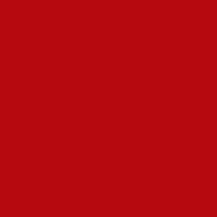
Meu hobby não se limita apenas aos jogos de circunstancia,
eu adoro escrever sobre o universo dos jogos de azar, suas
complexidades e estratégias, u que faz dele minha paixão
elizabeth profissão simultaneamente.
Seu valor depende da popularidade para uma determinada ida e
esporte. Para obter informações atualizadas, é recomendável
afiliarse em contato apresentando a equipe de suporte. A
tablado é adaptada para acesso rápido parecchio em
computadores quanto em dispositivos móveis. Esta é a new
mais opção para aposta mais cotidiano, onde o jogador aposta,
antes das partidas começarem, podendo ser disponibilizado até
mesmo dias anteriormente ao evento. O web site de apostas foi
estabelecido em yr, e os direitos da marca são de propriedade
de uma companhia StarBet In. V., cuja emplazamiento é
localizada em Nicósia, capital perform Chipre. A possibilidade
de contatar velocemente o serviço para suporte técnico é de
grande importância para os apostadores, especialmente em
relação a resolução sobre problemas de natureza financeira.