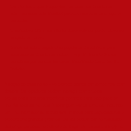
Os clientes o qual frequentam os cassinos brasileiros
administrados pela Mostbet parecem apreciar este jogo em
particular.
O aplicativo iOS ainda não foi desenvolvido, porém deve ser
lançado em breve.
Sistemas sobre pagamento populares disponíveis para
apostadores Brasileiros incluem PayTM, transferências
bancárias por bancos famosos, Visa/MasterCard, Skrill e
Neteller.
A seção de cassino ao vivo oferece games em tempo real com
dealers. Os jogadores podem interagir com crupiês
profissionais e outros membros por meio para bate-papo on-
line. As apostas no Dota 2 abrangem vários torneios, incluindo
um The International, la cual atrai milhões para espectadores e
proporciona grandes prêmios. Os fãs podem dar no resultado
dasjenige partidas, no número de frags, em cartas e simply no