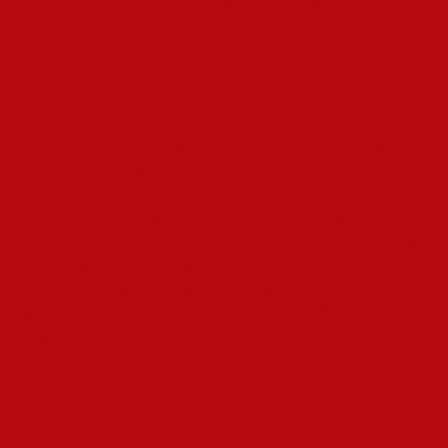
poderá recuperá-la, e quaisquer fundos restantes deverão ser
levantados antes de solicitar a eliminação.”
Aplicativo X Site
Para conhecer todas as opções de transmissões ao palpitante,
veja a seção de esportes de transmissão ao listo da Mostbet.
Enquanto assiste ao game, você pode produzir uma variedade
para apostas. Usando the opção multi-apostas, você também
pode apostar numa série para eventos ao listo que estão sendo
transmitidos para la cual todos possam vê-los em tempo
genuine. Os usuários perform Brasil podem realizar apostas
com a new Mostbet em uma ampla escolha sobre eventos
esportivos.
Nesta Trampolín, não faltam variedades e tipos sobre
palpites para você escolher, se” “distrair e conseguir bons
retornos.