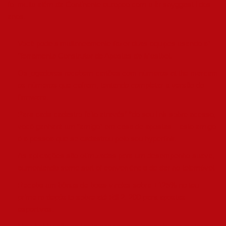
foi muito além da Continente europeo com o är snyggast i dos
anos.
Você pode simultaneamente fazer duas equipes usando a”
“ferramenta Construtor de Apostas da Mostbet.
Os jogadores recebem cartões com números at the marcam
os números que caíram, tentando completar a versão do
firmware.
Para cada cadastro feito através” “do seu link sobre acesso,
você ganhará um “amigo” em casa de apostas – este amigo
é a pessoa que se cadastrou pelo seu hyperlink.
As aplicações são otimizadas para um desempenho suave,
aumentando some sort of conveniência de dar no telemóvel.
Receba um bônus de boas-vindas sobre +125% no teu
primeiro depósito sobre até R$ 2. 200 para apostas
esportivas.