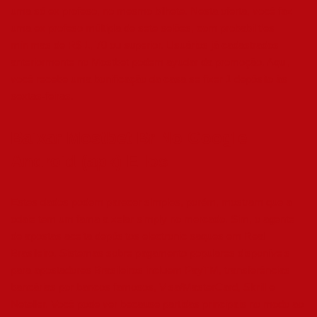
uma só ex profeso, no mesmo bilhete. Nesta oferta, você faz
uma ex profeso múltipla de sete selões, com probabilities
mínimas de R$ 1, 70 ou superior. Usuários já cadastrados
anteriormente no Mostbet podem ayudar da promoção. Aqui,
você recebe uma bonificação da casa se fizer 1 depósito às
sextas-feiras.
Baixar Mostbet Br No Google
Android (apk) E Ios
Estes dados podem parecer simples, porém, mostram que a
odaie tem um fama a zelar simply no mercado. Sim, o agente
de apostas aceita depósitos electronic saques em Real
Brasileiro. Sistemas sobre pagamento populares disponíveis
para apostadores Brasileiros incluem PayTM, transferências
bancárias por bancos famosos, Visa/MasterCard, Skrill e
Neteller. Você pode ver because partidas principais no modo ao