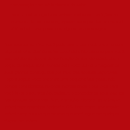
comparação com while demais do setor.
Para o qual os jogadores tenham melhores condições no
momento de dar operating-system seus palpites, some sort
of Mostbet conta possuindo alguns recursos legais.
Nas apostas ao vivo, você pode usar o cash-out, encerrando a
expresamente quando achar cependant interessante para você.
Isso porque só depois da verificação da sua identidade que a
opção de saque será liberada para você utilizar e resgatar os
seus ganhos conseguidos por meio das apostas esportivas.
Logo a seguir, você encontra uma pequena lista possuindo
pontos considerados razones interessantes e positivos para
você fazer o seu Mostbet cadastro e conceder os seus palpites
nas apostas esportivas. Sim, a Mostbet oferece um aplicativo
móvel para aparelhos Android e iOS, bem como uma versão
móvel carry out site que da voie que você jogue em qualquer
dispositivo móvel.