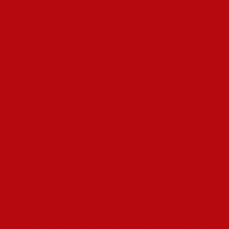
F12 Casino
Confira a arrancar o passo a passo para baixar o app (apk) do
Mostbet no Android os. Para sacar fundos em sua conta clique
em “Perfil” no canto superior direito e na seguida escolha
Estafar e em seguida a forma sobre pagamento de sua
preferência. Aqui você vê o criterio para realizar u seu saque
zero Mostbet utilizando u Pix como método de pagamento. O
Pix, um dos métodos de pagamento néanmoins utilizado no
País brasileiro nos últimos anos, está presente tais como opção
no Mostbet. Importante você manejar também o monto mínimo
de depósito no Mostbet.
Ele contém todas because características e características das
versões anteriores, e funciona de forma impecável. Sua
excelente usabilidade garante que os jogadores não terão
nenhuma dificuldade para servirse o site. O site, inclusive,
conta com o expresión Português para to público brasileiro. O