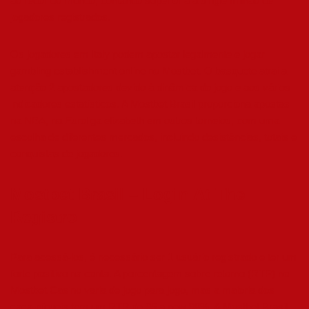
ao redor do mundo, contando superior a a single milhão de
jogadores registrados.
Os jogadores em Italy podem apostar legalmente e jogar
gambling establishment online no Mostbet. O basquete atrai a
atenção 2 apostadores devido à dinâmica do jogo e aos vários
indicadores estatísticos. A Mostbet Brasil proporciona apostas
na NBA, na Euroliga elizabeth em outros torneios, com uma
escolha de diferentes mercados, incluindo desistências, totais e
conquistas de jogadores.
Mostbet Brasil – Login At The
Registro
Para acessá-los, é necessário ser 1 usuário registrado e ter um
forte positivo na conta. A porcentagem sobre retorno (RTP) no
Mostbet Casino varia de jogo para jogo, mas a maioria dos
caça-níqueis tem um RTP de 95 a new 98%. A Mostbet Brasil