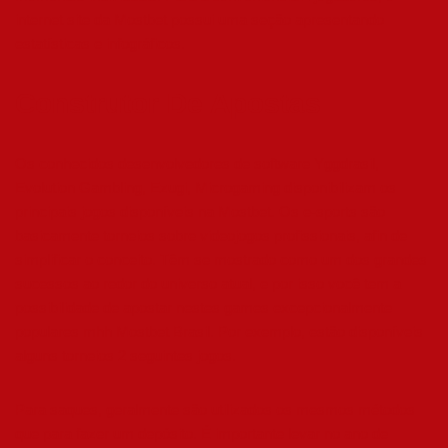
internet site da Mostbet possui uma seção apresentando
estatísticas e infográficos.
Construtor De Apostas
Os conhecidos desenvolvedores de software Yggdrasil,
Evolution Gambling, Ezugi, Microgaming disponibilizam os
principais jogos disponíveis na Mostbet. Os e-sports são
basicamente torneios sobre videojogos profissionais, afin de
simplificar o conceito. Têm se mostrado como um dos grandes
sucessos ao redor do universo atual, e por isso você tem a
possibilidade de apostar nestes games excepcionalmente
populares mhh Mostbet Brasil. Por exemplo, estão disponíveis
alguns torneios 2 seguintes jogos.
Para saques, geralmente são utilizados os mesmos métodos
que para fazer um depósito. É importante levar no ano de