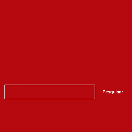
gizlilik siyasətinə uyğun saxlanılır və təhlükəsizlik protokolları ilə
təmin edilir.
Pesquisar
Pesquisar
Posts recentes