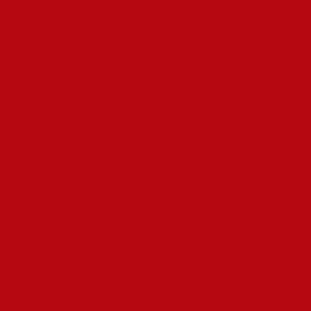
Necə Oynamaq olar?
Mostbet Aviator, qumar dünyasında sürətlə populyarlıq qazanan
unikal bir oyun olaraq mobil platformalarda da əlçatan vəziyyətə
gəlib. Bu məqalədə sizə Mostbet Aviator oyununu mobil cihazlar
üzərindən necə oynaya biləcəyinizi təqdim edəcəyik. Mobil
versiya sayəsində, oyunçular istənilən vaxt və yerdə rahatlıqla
bu heyecan verici oyuna qoşula bilərlər. Mobil cihazların
yayılması sayəsində Mostbet Aviator mobil oyun təcrübəsini ən
yüksək səviyyəyə qaldırıb və sadə istifadəçi interfeysi ilə hər
kəs üçün əlverişli olub. İndi gəlin, mobil platformada Mostbet
Aviator oyununu oynamağın əsas üstünlüklərinə, necə
qeydiyyatdan keçməyə və oynamağa başlayacağınıza baxaq.
Mostbet Aviator Mobil
Platformasının Üstünlükləri