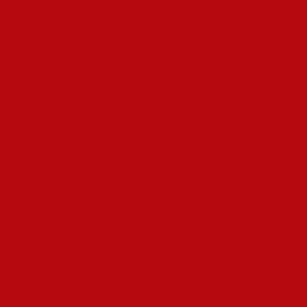
artırmaq üçün bir neçə mühüm strategiyaya diqqət yetirmək
vacibdir:
Məbləği Dəqiq Tənzimləyin:
Hər mərc üçün başlanğıc
məbləğini ölçülü seçməlisiniz ki, oyun davamlı olsun.
Tez və Düzgün Qərarlar Verin:
Aviator oyunu sürətli
qərarvermə tələb edir, buna görə diqqətli olun.
Bonusu İstifadə Edin:
Mobil tətbiq və sayt üzərindən əldə
etdiyiniz bonus və aksiyalardan faydalanın.
Ən Yaxşı Anı Gözləyin:
Uçuşun başlanğıcını izləyərək ən
sərfəli məbləğdə mərc etmək üçün vaxtı düzgün seçim edin.
Oyun Tarixçəsini Araşdırın:
Keçmiş oyunlarda trend və
qrafikləri analiz edərək daha ağıllı mərc edin.
Bu məsləhətlər, mobil oyun təcrübənizi həm əyləncəli, həm də
qazanc gətirən hala gətirəcəkdir.