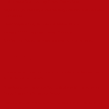
Troll Hunters Slot Free Play Online Casino Slots
Najlepsze gry multiplayer internetowego Zabawy wieloosobowe
TOP wykaz
Owad Mayana Graj darmowo na Naszej stronie
Zabawy 77777: Darmowe Hazard Siódemki
Sizzling Hot Deluxe darmowy automat do uciechy online
Comentários
Tristankew
em
Descubre el secreto detrás de la famosa ruta de
la pila de pollo en España
BrianAgody
em
Entdecken Sie die Welt von Mr Pacho im Top
Online Casino für Schweizer Spieler
DanielGrome
em
Entdecken Sie die Welt von Mr Pacho im Top
Online Casino für Schweizer Spieler