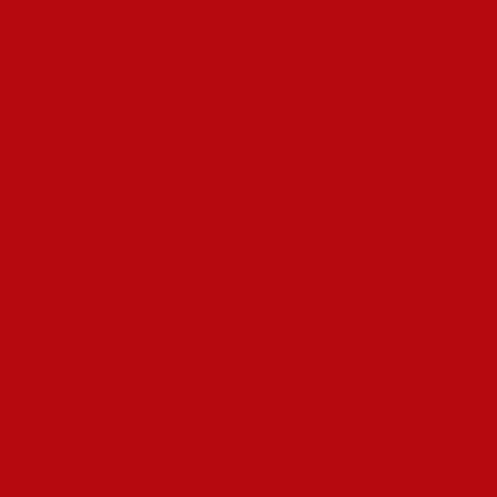
Depozit Edin:
Seçdiyiniz metodla hesaba pul əlavə edin.
Aviator Oyununu Açın:
Mostbet oyun siyahısından Aviator
oyununu seçin.
Oyun Qaydalarını Yaxşı Öyrənin:
Oyunun mexanikası,
bonusları və qaydaları barədə məlumat əldə edin.
Oynamaya başlayın:
Oyun üçün mərc edin və heyecanı
yaşayın.
Bu addımlar oyunu mobil cihazlardan rahat və problemsiz
oynamağa imkan verir.
Mobil Cihazlarda Mostbet
Aviator Oyununun İdarə
Edilməsi