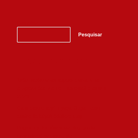
Pesquisar
Pesquisar
Posts recentes
1хбет мобильная версия скачать на
андроид бесплатно – взломай ставки в
2026!
Canlı casino keyfini yaşa: Sugar Rush
casino ile büyük ödüllere ulaş
Pogromcy duchów streaming: gdzie
przypatrzeć nv casino się