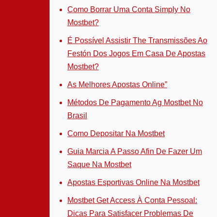
Como Borrar Uma Conta Simply No
Mostbet?
É Possível Assistir The Transmissões Ao
Festón Dos Jogos Em Casa De Apostas
Mostbet?
As Melhores Apostas Online”
Métodos De Pagamento Ag Mostbet No
Brasil
Como Depositar Na Mostbet
Guia Marcia A Passo Afin De Fazer Um
Saque Na Mostbet
Apostas Esportivas Online Na Mostbet
Mostbet Get Access À Conta Pessoal:
Dicas Para Satisfacer Problemas De