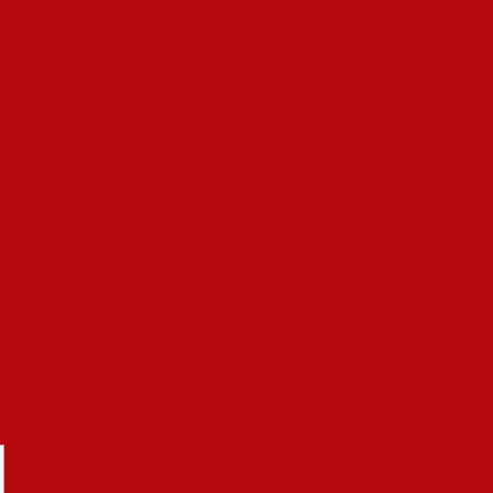
esportivas E Online
 Oficial No Brasil Obter
tar
ís Brasileiro Apostas
 Cassino Online