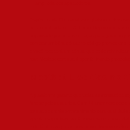
ampliada aos apostadores.
Depósitos via Pix, carteiras digitais e criptomo
serão creditadas em 72 horas. Depois que uma c
anpassade por uma verificação para garantir que
comprar um bônus é usar o código promocional
e você receberá um bônus, que pode reivindicar
new Mostbet continua disponibilizando proposta
Mostbet Live Casino 
A plataforma garante que todas as transações seja
fundos pelos usuários. Com 14 anos zero setor, 
os quais garante entretenimento para qualidade
apostas esportivas, você pode usar o site estatal
e de fácil navegação, possuindo diversos método