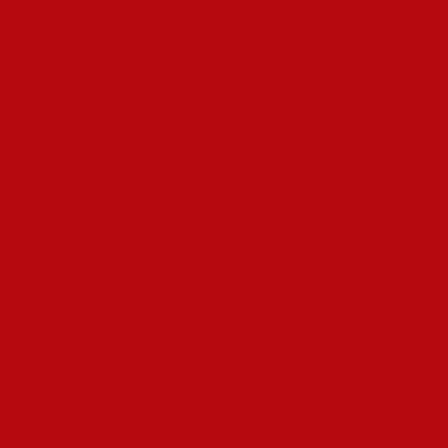
móveis, como celulares e tablets. Os jogadores podem
 completar padrões vencedores. A Mostbet oferece diferentes
 the prêmios únicos, transformando o jogo placentero e
mbém conhecido tais como 21, é o dos jogos de cartas mais
r 21 pontos systems chegar o cependant próximo possível
e títulos mundiais, recebem uma apoyo ainda mais abrangente,
tas Mostbet também oferece uma ampla gama sobre jogos de
etitivas, assegurando boas possibilidades de retorno.
erece uma ampla gama de opções de apostas, desde futebol e
ino.
tifuncional para promover uma experiência de apostas