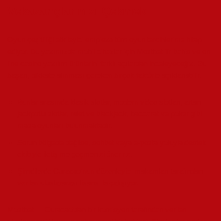
Vekazançlarınızı Çekmek
Oyun çeşitliliği etkileyici empieza tüm oyun tercihlerime hitap
ediyor. Bu yazımızda mobil cihazlar için Mostbet Tr bahis ve on
line casino yazılım ürünlerini farklı açılardan inceleyeceğiz. Bu
başarı, dikkate alınması gereken birçok faktörle açıklanabilir.
Bunlar arasında klasik slotlar, modern video slotları, artan
jackpotlu slotlar, rulet ve blackjack, baccarat ve poker gibi
masa oyunları bulunmaktadır.
Sorun bölgede değilse, sohbet veya e-posta yoluyla destek
ekibiyle iletişime geçmenizi öneririz.
Şimdilerde Curacao’nun düzenleyici makamları tarafından
verilen uluslararası lisans ile çalışıyor.
Mostbet — Curacao’dan bir komisyon tarafından verilen