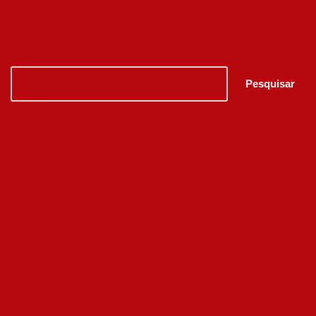
Pesquisar
Pesquisar
Posts recentes
Untitled
A disruptive viewpoint: securing your prestigious casino edge
Throughout the 2006 flick, Thread makes an enthusiastic
alliterative journey nv casino to Miami, Madagascar and you
may Montenegro
About 2006 movie, Thread can make an alliterative travel nv
casino to Miami, Madagascar and you will Montenegro