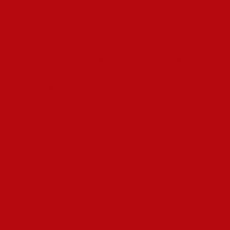
Mostbet’in Aviator oyunudur. Bu oyun, basit mekanikleri
heyecan verici bir beklentiyle birleştirerek oyunculara eğlence
empieza olası ödüllerin benzersiz bir kombinasyonunu sunuyor.
Mostbet’te the woman spor tutkununun ilgi” “alanına hitap
eden geniş bir spor kategorisi yelpazesi sunuyoruz.
Bu nedenle, the woman birinizin tüm tutarı sorunsuz bir”
“şekilde geri kazanabileceğinizden eminiz.
MostBet Azerbaycan’ın şöhret” “iddiası, bahis şirketinin
yüksek para çekme hızı, kayıt kolaylığı empieza interfeys
sadeliği hakkındaki yorumlarıdır.
Mostbet, bahis davranışlarının düzenlenmesine yardımcı
olacak araçlar empieza kaynaklar sağlayarak sorumlu oyun
oynamayı teşvik etmektedir.
Bu tekliften yararlanmadan önce, hüküm empieza koşulları
iyice gözden girdiğinizden emin olun.