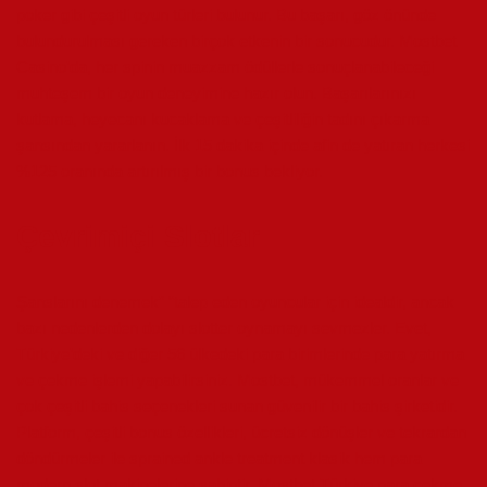
poker gibi çeşitli oyun türleri bulunur. Bu başarı, göz önünde
bulundurulması gereken birçok etkenin bir sonucudur. Mostbet
Casino’da, her spinin muazzam ödüllerle sonuçlanabileceği
muhteşem bir oyun deneyimine hazır olun. Başarılarınızı
kutlama, heyecanı kucaklama ve çeşitliliğin tadını çıkarma
şansından yararlanın. İlk 15 dakika içinde afin de yatıran herkesi
%125 oranında artırılmış bir bonus bekliyor.
Çevrimiçi Slotlar
Şanslarını denemek” “talep eden oyuncular için idealdir, ancak
bazı nedenlerden dolayı slotter oynamayı sevmezler. Evet,
Türkiye’deki ve diğer 56 ülkedeki para birimlerinde para yatırma
ve çekme işlemi yapabilirsiniz. Mostbet, mükemmel oranlar ve
çok çeşitli bahis seçenekleri sunan güvenilir bir bahis şirketidir.
Platform, çeşitli bonus özellikleri, ücretsiz dönüşler ve tekrardan
döndürmeler ile sprained ankle treatment klasik hem para
modern slot makinelerine sahiptir. Mostbet Türkiye para çekme