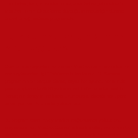
Türk bahisçiler için popüler bir seçenek haline getirmektedir.
Mostbet TR’nin tüketicilerine duyduğu minnettarlığın durante
önemli örneği sadakat programıdır.
Türk Kullanıcılar Için Mostbet
Mobil Uygulaması
Güncel promosyonları her zaman Mostbet resmi web sitesinin
ana sayfasındaki ilgili” “bölümde bulabilirsiniz TR. Sadakat
programının bir parçası olarak, kayıtlı her oyuncu her afin de
yatırma işleminden% 50’ye kadar nakit afin de iadesi alabilir.
Bahisçinin deneyimi ne kadar uzun olursa, alacağı nakit para
iadesi yüzdesi de u kadar yüksek olur.
Bu program resmi Enjoy Market mağazasında yoktur, onu
arayamazsınız. Mostbet Casino’da klasik slotlar, modern video
slotları, artan jackpotlu slotlar, rulet, blackjack, baccarat ve