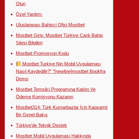
Olun
Özel Yardım:
Uluslararası Bahisçi Ofisi Mostbet
Mostbet Giriş: Mostbet Türkiye Canlı Bahis
Sitesi Bilgileri
Mostbet Promosyon Kodu
Mostbet Turkiye Nin Mobil Uygulaması
Nasıl Kaydedilir?” “[newline]mostbet Bookfra
Demo
Mostbet Temsilci Programına Katılın Ve
Ödeme Komisyonu Kazanın
Mostbet314: Türk Kumarbazlar İçin Kapsamlı
Bir Genel Bakış
Türkiye’de Teknik Destek
Mostbet Mobil Uygulaması Hakkında