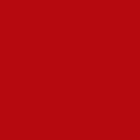
ve kullanıcılar için uygun maliyetli işlemler sağlar.
Yüksek kaliteli movie akışıyla gerçek bir kumarhane
atmosferi yaratılır ve diğer oyuncularla etkileşime
geçebilirsiniz.
Buna ek olarak, 7/24 destek ekibi her türlü sorunuzda
dimension yardımcı olmak için her zaman hazırdır.
Mostbet borsasında ise bir bahisçi yerine başka kişilere karşı
bahis oynayabilirsiniz. Kazanmak için olduğu kadar kaybetmek
için para bir seçime bahis oynayabilirsiniz. Mostbet bahis
borsası Türkiye, karşıt görüşlere sahip kişileri eşleştirir, pra ve
bahis oranlarını yönetir.