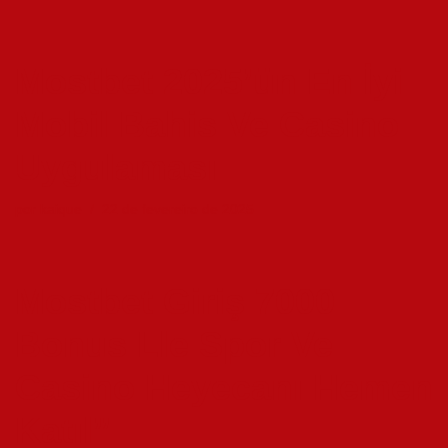
Pular
Mostbet 2025’ün En İyi
para
o
Mobil Bahis Ve Casino
conteúdo
Uygulaması
por
kaique
22 de fevereiro de 2025
Mostbet Giriş 7000
Bonus Lle Spor Ve
Casino Heyecanı Hemen
Katıl”