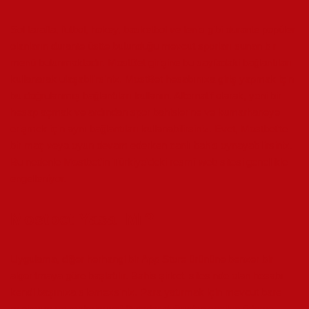
Sol tarafta, futbol, hokey, basketbol ve tenis gibi durante popüler
olanların durante üstte bulunduğu mevcut sporları sunan bir
menü bulunmaktadır. MostBet girişine bu sayfadaki bağlantıları
kullanarak ulaşabilirsiniz. MostBet hesabınıza giriş yapmak için
bu doğrulanmış bağlantıları kullanın. Alternatif olarak, yeni bir
hesap açmak ve ardından spor bahislerine ve kumarhaneye
erişmek için aynı bağlantıları kullanabilirsiniz. Evet, Mostbet’te
bir maç veya oyun devam ederken canlı bahis oynayabilirsiniz.
Bu nedenle Mostbet’in Türkiye’deki resmî web sitesi genellikle
engelleniyor.
Mostbet Yasal Mı?
Uygulama, diğer herhangi bir App Store ürününe benzer bir
algoritmaya göre başlatılır. Bahis şirketi sitesinde olan hesabı
kendi başınıza silemezsiniz. Para yatırmak için mevcut bare
minimum ve maksimum” “tutarlar doğrudan seçilen ödeme