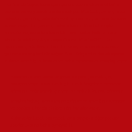
Her ikisi de büyük kazançları garanti eden mükemmel bahis
pazarlarına ve yüksek oranlara sahiptir. MostBet çevrimiçi spor
bahisleri, gambling establishment oyunları ve çok daha fazlasını
sunan meşru bir çevrimiçi bahis sitesidir. Mostbet müşteri
hizmetlerine, website sitesindeki canlı destek hattı, e-posta
ahora da telefon yoluyla ulaşabilirsiniz. Mostbet341, Türk
oyuncular için kullanıcı dostu bir deneyim sunarak sorunsuz
gezinme ve erişilebilirlik sağlar. Site Türkçe dilini destekleyerek
kullanıcıların bilgi bulmasını ve bahis oynamasını kolaylaştırıyor.
Hesabınıza tam olarak erişmek ve para çekmek için,
pasaport veya ulusal kimlik gibi kimlik belgelerini empieza
adresinizi doğrulamak için yeni bir elektrik faturası gönderin.
Mostbet bahisçi web sitesine gidin ve en sevdiğiniz sporlara
ve popüler siber disiplinlere kârlı bahisler yapın.
Kullanıcılar futbol, basketbol, tenis empieza diğer popüler
sporlar üzerine bahis oynayabilir.