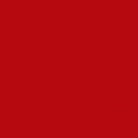
gibi kid teknoloji unsurları entegre ediyor.
İlk fifteen dakika içinde pra yatıran herkesi %125 oranında
artırılmış bir bonus bekliyor.
Bu gerçek bile, şirketten hızlı ve zamanında teknolojik
çözümler talep etti.
Buradaki düşük marj sebebiyle, onlar birçok rakibinkinden
daha yüksektir.
30’dan fazla spor dalında bahis oynayabilirsiniz ve the girl biri
yalnızca sobre iyi oranlara ve bahis pazarlarına sahiptir.
Kullanıcılar ayrıca ikiz sitelerin güncel adreslerini almak için e-
posta bültenine abone olabilirler. Mobil versiyona ek” “olarak,
bahisçiler uygulamaları da kullanabilirler. Mostbet uygulaması
Android ve iOS işletim sistemlerinde çalışan cihazlar için
kullanılabilirler. Mobil uygulamaların avantajları arasında hızlı
yükleme ve basitleştirilmiş arayüzler not edilebilir. Ek olarak, bu
tür programlar ana siteye erişimin kapalı olduğu durumlarda bile