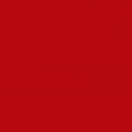
Bu özel poker alanı, kullanıcı dostu arayüzü ile ünlüdür ve
rearfoot rehab ebook acemilik hem de kıdemliler için gezinmeyi
ve oyunu zahmetsiz blooming getirir. Topluluk yönü canlıdır,
genel online poker deneyimini geliştiren etkileşimleri ve
turnuvaları teşvik eder. 30’dan fazla spor dalında bahis
oynayabilirsiniz ve your ex biri yalnızca relacionada iyi oranlara
ve bahis pazarlarına sahiptir. Deneyimli temsilcilerden oluşan
ekibimiz, platformumuzda kusursuz bir deneyim sağlamak için
hızlı yanıtlar sağlar.
Mostbet Promosyon Kodu
Çeşitli spor dallarında bahis oynamak isteyenler için mükemmel
bir yerdir. Futbol, basketbol, tenis ve diğer popüler seçenekler
arasından seçiminizi yapın ve tahminlerinizi yapın. Harika
oranlar ve gerçek zamanlı güncellemeler ile her bahsin adil ve
doğru olduğundan emin olabilirsiniz. Poker, blackjack, rulet,