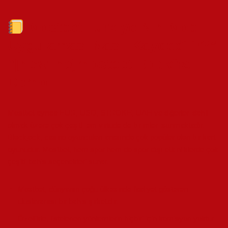
Mostbet Turkiye Nin Mobil
Uygulaması Nasıl Kaydedilir?”
“[newline]mostbet Bookfra
Demo
Mostbet ayrıca EUR, USD, STROKE, UAH ve diğerleri dahil
olmak üzere çok çeşitli em virtude de birimleri sunmaktadır.
Blackjack, casino oyuncuları arasında çok popüler olan bir kart
oyunudur. Mostbet, hem spor hem de spor dışı etkinliklerde çok
çeşitli bahis seçenekleri sunar.
Mostbet, dünyanın çoğu ülkesinde faaliyet gösteren
uluslararası bir bahis şirketidir.
Özellikle, listelenen yöntemlerin hiçbiri için komisyon yoktur