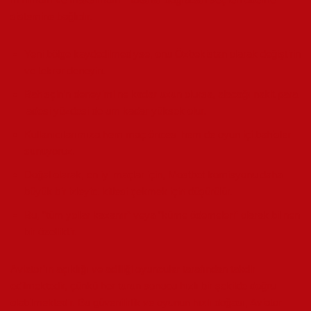
sistemine bağlıdır.
Yeni bölge kaydedilmediyse, onu Özbekistan olarak değiştirin
ve tekrar deneyin.
Bahisçinin deneyimi ne kadar uzun olursa, alacağı nakit para
iadesi yüzdesi de um kadar yüksek olur.
Kullanıcılarımıza hem maç öncesi hem de oyun içi bahisler
sunuyoruz.
Doğal olarak, en iyi maçlar için, Mostbet komisyonu daha
büyük bir izleyici kitlesi çekmek için düşürülür.
Bu, “tüm yollar kazanır” veya “küme ödemeleri” olarak bilinen
bir özelliktir.
Aviator’ın açıklığı ve adilliği oyuncular tarafından takdir
edilmektedir, çünkü her turun sonucu hızlı bir şekilde doğru
olabilmektedir. Bu güvenilirlik ve oyunun hızlı doğası, Aviator