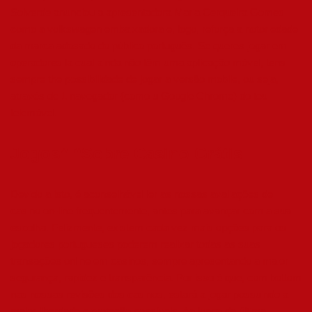
Solverde anunciou a apresentadora Maria Cerqueira Gomes
como a volkswagen embaixadora e, logo, reforça a notoriedade
da marca adosado do público português. Se queres jogar em
operadores la cual ainda não têm uma aplicação móvel, tens
sempre the possibilidade de jogar a versão mobile, ou seja,
através de 1 navegador (como u Google Chrome) do teu
telemóvel.
Jogos” “Sobre Casino Grátis
Devido a isto, é aconselhável ler as nossas avaliações de
casino on-line frequentemente, antes para avançar com a sua
escolha. Felizmente, existem cada vez mais opções para os
jogadores portugueses poderem realizar todas as suas
transações online em casinos, sempre apresentando a maior
segurança, rapidez e transparência. Por isso é que, com bottom
nas nossas revisões dos casinos, estará a jogar possuindo a
maior liberdade e proteção possíveis. Ao longo da última