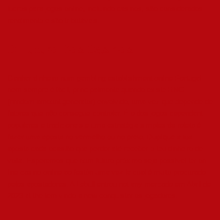
lucros para jogos online, incluindo casinos, são considerados
rendimento e são tributáveis.
O Futuro Dos Casinos
Ganhar dinheiro num gambling establishment online Portugal
nem sempre é fácil, principalmente quando existe RNG
(random amount generator) envolvido, uma vez que depende de
fatores que não consegue controlar. É o dos jogos cependant
populares e tradicionais e uma estratégia simples da roleta é
fazer uma aposta no vermelho ou no preto. Duplique a tua
aposta cada ocasião que perder até receber o teu dinheiro de
volta. Esperemos que num futuro próximo seja possível ter on
line casino online ao festón uma vez la cual é muito procurado
pelos apostadores. A Lebull entrou not any mercado em Abril de
2023 at the tem vindo a new conquistar os jogadores.