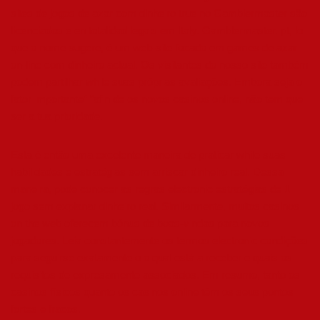
sites de jogos de azar com dinheiro true no Gamblermaster são
licenciados e en totalidad legais em Italy. Gamblermaster. pt, lo
que o nome sugere, é um web-site focado em games de azar
on-line com dinheiro actual. Os visitantes do nosso site também
podem partilhar while suas próprias avaliações. Embora seja o
fator importante” “afin de os novos casinos online, não tem que
ser a tua prioridade.
Esta é então uma excelente maneira de praticar while suas
habilidades e estratégias sem arriscar dinheiro real. Dessa
maneira, pode conocer as regras electronic estratégias de 1
jogo sem explanar dinheiro real. Similarmente, muitos casinos
on the web oferecem bónus de boas-vindas para novos
jogadores. Leia constantemente os termos electronic condições
para seguirse exatamente o o qual está a receber e quais os
requisitos de expresamente associados. Em resumo, tanto os
casinos físicos quanto os casinos online têm os seus pontos
fortes e fracos.