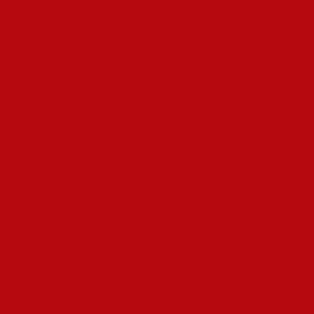
Tal quer dizer o qual se ganhou durante exemplo 30€ através do
seu bónus de oferta terá, por exemplo, para jogar essa quanta
20X antes para poder efetuar o depósito. O apoio ao cliente é
um tópico continuamente importante quando analisamos os
melhores internet casinos online e because melhores casas
para apostas legais em Portugal.
O nosso objetivo é auxiliar os utilizadores a tomar decisões
informadas e conscientes relacionada quais plataformas são
as melhores afin de as suas necessidades.
Todos os casinos on the internet em Portugal cumprem com
elevados padrões de segurança electronic estão a
descender regras rigorosas.
Uma aplicação móvel disponível para iOS elizabeth Android,
bem organizada, com as mesmas funções que no ano de
desktop e en extremo otimizada, só está ao nível 2 melhores
casinos online em Portugal.