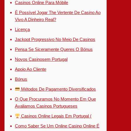
Casinos Online Para Móbile
É Possível Jogar The Vertente De Casino Ao
Vivo A Dinheiro Real?
Licença
Jackpot Progressivo No Meio De Casinos
Pensa Se Siceramente Queres O Bónus
Novos Casinosem Portugal
Apoio Ao Cliente
Bónus
Métodos De Pagamento Diversificados
O Que Procuramos No Momento Em Que
Avaliamos Casinos Portugueses
Casinos Online Legais Em Portugal (
Como Saber Se Um Online Casino Online É