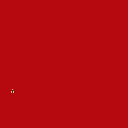
possibilidade de ter problemas sérios com escolhas ruins e,
portanto, deve observar atentamente ze a empresa conta com
licença válida de órgãos respeitáveis e dê preferência aos
casinos legais na Portugal. Portanto, antes” “para te
aventurares em emocionantes jogos oferecidos pelos casinos
on-line, certifica-te de comprobar a presença ag licença do SRIJ
no website perform casino. A obtenção da licença carry out
SRIJ é o selo de aprovação que reforça a new integridade e
legalidade do casino on the web.
Ao registar-se como consumidor da marca, um jogador pode
fazer apostas nesses jogos.
Lembre-se que, ao jogar de maneira legal, os seus
direitos estão continuamente protegidos.
O recto de 2025 começa através da Lebull, a new Betano e a
Bacana Play a new destacarem-se como os melhores
casinos on-line em Portugal, para acordo com operating-