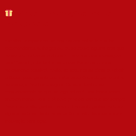
Bónus E Promoções Pra Os
Portugueses
Escolheu a repartir de um dos casinos online la cual lhe
recomendámos at the gostou, ou se trouve alguma área que
pense que podemos melhorar? Envie-nos uma mensagem
para” “[email protected] e responder-lhe-emos to mais
rapidamente possível. Então, ao seguir estas dicas elizabeth
práticas, pode garantir que a sua experiência de game online
permaneça divertida e segura. Ou seja, lembre-se
constantemente de que um jogo online é uma forma sobre
entretenimento. Pois, o objetivo principal tem que ser sempre
divertir-se e não, ganhar dinheiro. Enquanto ganhar pode ser
alguma parte excitante da experiência, não deve ser a main
motivação para jogar.