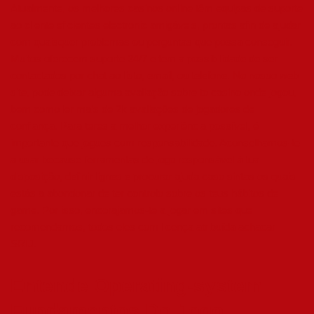
Atualmente, os melhores casinos online têm equipas de suporte
ao cliente eficientes electronic amigáveis, prontas afin de ajudar
com quaisquer problemas ou perguntas que possa conseguir.
Muitos oferecem suporte 24/7 e tem a possibilidade de ser
contactados por chat ao listo, email, ou telefone. No nosso web
site, pode deixar alguma avaliação sobre to casino onde jogou,
bem como ler mais de 2k avaliações de jogadores de
confiança. Para teres a melhor experiência possível, é
importante que jogues com responsabilidade. Aconselhamos-te
a usar because ferramentas de jogo responsável à tua
disposição, definir lignes e procurar ajuda caso sintas os quais
estás a abondonar de ter controlo sobre os teus hábitos de
game. Por isso, encorajamos-te a jogar em sites que
recomendamos, todos eles com licença atribuída achacar
SRIJ.
Entende Operating-system
Fundamentos Do Jogo