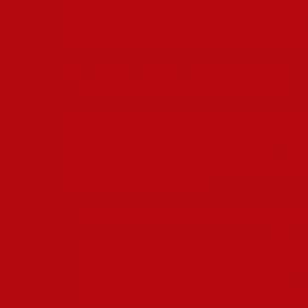
Konto einloggen und können danach alle Apps u
unserem Casino online zocken und dabei einma
sollten, können Sie unseren Kundensupport kont
Tipps Für Live Poker
Seit Anbeginn dieser Ära für Online Casinos gibt
die Fine art und Höhe vonseiten Willkommenspa
€ auf die erste Einzahlung und nichts weiter sin
Anfang
vulkan vegas log in
.
Die Freispiele sind abdominal dem Zeitpunkt ih
Banküberweisungen sind auch” “für diejenigen
Der Live-Chat ist dieser schnellste Weg, um H
Wer an Online Automaten Echtgeld einsetzen w