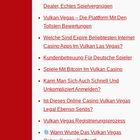
Dealer, Echtes Spielvergnügen
Vulkan Vegas – Die Plattform Mit Den
Tollsten Bewertungen
Welche Sind Expire Beliebtesten Internet
Casino Apps Im Vulkan Las Vegas?
Kundenbetreuung Für Deutsche Spieler
Spiele Mit Bitcoin Im Vulkan Casino
Kann Man Sich Auch Schnell Und
Unkompliziert Anmelden?
Ist Dieses Online Casino Vulkan Vegas
Legal Ebenso Seriös?
Vulkan Vegas Registrierungsprozess
Wann Wurde Das Vulkan Vegas