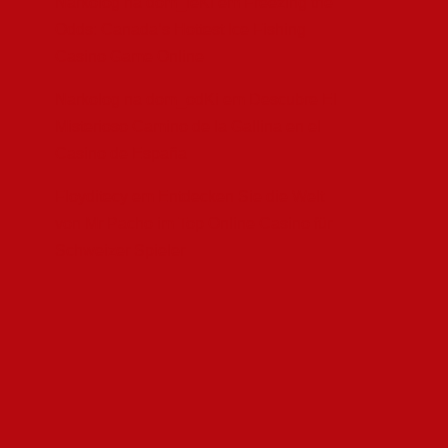
Narkolog na dom_leKi
em
Freezing the
Odds: Canada’s Hottest Ice Fishing
Casino Game Online
Narkolog na dom_odKi
em
Descubre El
Misterioso Camino de la Gallina en el
Casino de España
Floyditecy
em
Entdecken Sie die Welt
von Mr Pacho im Top Online Casino für
Schweizer Spieler