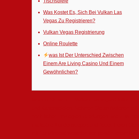
Tischspiele
Was Kostet Es, Sich Bei Vulkan Las
Vegas Zu Registrieren?
Vulkan Vegas Registrierung
Online Roulette
was Ist Der Unterschied Zwischen
Einem Are Living Casino Und Einem
Gewöhnlichen?
Melden Sie sich im Vulkan Las vegas Online Cas
und Kartenspielen. Nehmen Sie an Aktionen teil
noch lieber Privilegien zu erlangen, wie z. W. 
marketing Kundensupport und lieber. Holen Sie
mit 1er Mindestinvestition von persönlichem Kap