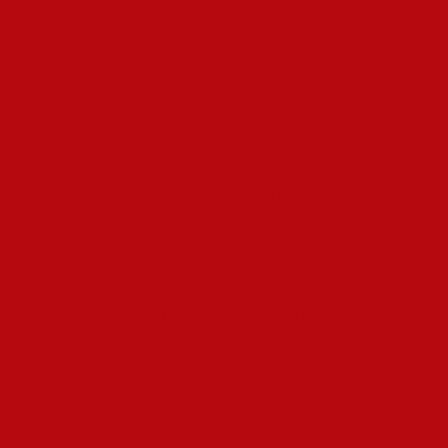
diese Zahlungsmethode schon in vielen Online 
Zahlungsmethode an, um Echtgeld Automatenspi
Vulkanvegas Deutschland bietet eine große Au
Neben klassischen Zahlungsmitteln wie Kredi
auch E-Wallets und Kryptowährungen.
Dieses Spiel ist inspiriert von der klassisch
Alternative zu traditionellen Slot-Spielen.
Die Vulcanvegas Anwendung bietet dieses rei
Zögern Sie also nie und nimmer, sondern legen S
jetzt in ihr persönliches Casinoabenteuer und re
in unserem Online Casino Österreich von Ihrem m
Website wurde thus entwickelt, dass einander di
Bildschirms anpasst. Sie müssen sich einfach nur 