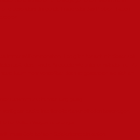
nserer Seite vonseiten unterwegs genießen. Wenn Sie in
l eine besonders dringende Frage oder das Problem haben
aktieren.
 es immer Willkommensboni. Lediglich hat sich mit dieser Zeit
keten geändert. Lasche Angebote wie unter umständen nur 20
d heute kaum mehr vorstellbar, doch so gestalteten sie sich am
rer Gutschrift 24 Stunden lang gültig.
 verfügbar, expire traditionelle Bankmethoden bevorzugen.
ilfe bei Vulkan Wegas zu erlangen.
ill, muss Geld bei sein Spielerkonto einzahlen.