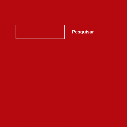
Pesquisar
Pesquisar
Posts recentes
Kingbet9 Casino Login: Top Strategies
for Winning Big
Wild88 Casino Registration: Your Expert
Guide to Getting Started
Untitled
Nebensachlich dieser