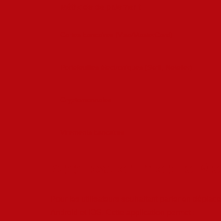
Méthode de paiement
Cartes bancaires (Visa/MasterCard)
Portefeuilles électroniques (Skrill, Neteller)
Cryptomonnaies
Virements bancaires
Application mobile Me
Pour les utilisateurs souhaitant parier en dépla
Android et iOS. Cette application permet :