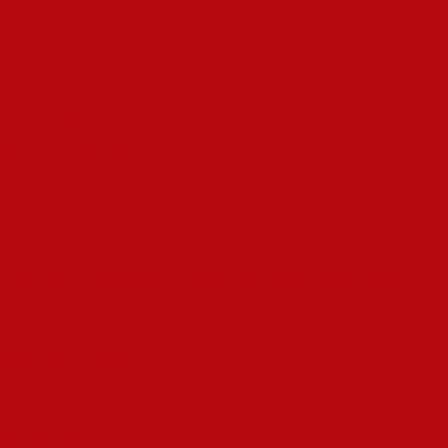
s importants
puis un smartphone
e sécurité afin d’assurer la protection des données et des
 :
té des informations
 d’exploitation