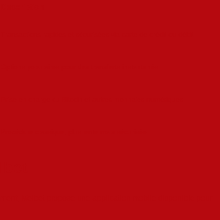
Description
Transactions rapides et sécurisées via carte de crédit ou débit
Options populaires pour des transferts instantanés
Prise en charge du Bitcoin et autres monnaies numériques
Procédure classique, plus lente mais sécurisée
lbet
cement, Melbet propose une application mobile disponible pour