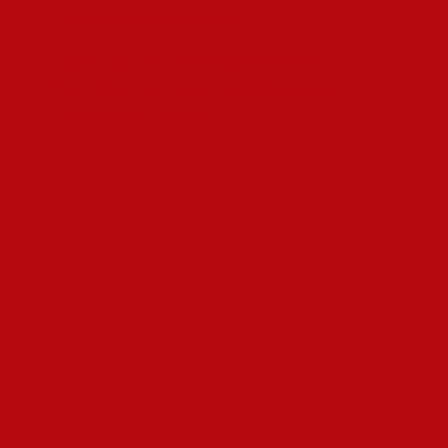
Carretera Pollo en España
RaymondPiemo
em
Entdecken Sie die
Welt von Mr Pacho im Top Online Casino
für Schweizer Spieler