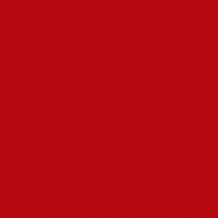
Les fonctionnalités pr
La plateforme Melbet présente plusieurs fonction
amateurs :
Large choix d’événements sportifs à parier
Cotes compétitives sur les marchés majeurs e
Options de paris en direct (live betting)
Interface multilingue adaptée au public interna
Support client accessible via plusieurs canau
Types de sports disponib
Melbet couvre une vaste sélection de sports, no