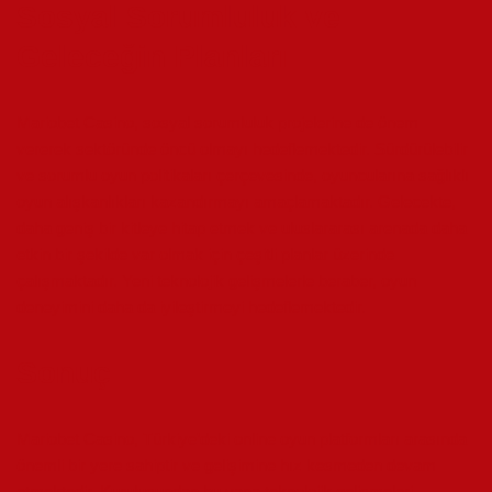
Sosyal Sorumluluk ve
Geleceğin Planları
Mariobet Casino, sosyal sorumluluk projelerine de önem
vererek sektöründe öncü olmayı hedeflemektedir. Sürdürülebilir
ve sorumlu oyun politikaları çerçevesinde, oyuncularına sağlıklı
oyun alışkanlıkları kazandırmayı amaçlamaktadır. Gelecekte,
daha geniş bir kitleye hitap etmek ve uluslararası arenada daha
etkin bir şekilde var olmak için çeşitli planlar üzerinde
çalışmaktadır. Yeni teknolojik gelişmelerle beraber, oyun
deneyimini daha da iyileştirmeyi hedeflemektedir.
Sonuç
Mariobet Casino, Türkiye’deki online oyun platformları arasında
önemli bir yere sahiptir ve gelişimine hız kesmeden devam
etmektedir. Kuruluşundan bu yana teknolojik gelişmeleri