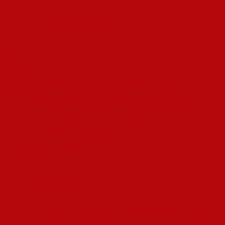
Posts recentes
Mastering the Game: Insider Tips for Thriving at Hippozino
Casino
Unlock crazy time wins: a casino gambling outlook
Los secretos de Olymp para maximizar tu banca de juego
Trucos emocionantes de casino en vivo Malina Casino aprende
los mejores trucos de apuestas
favorite article 179496
Comentários
vzyat zaym srochno 232
em
Descubre el Emocionante Juego
de Azar de la Carretera Pollo en España