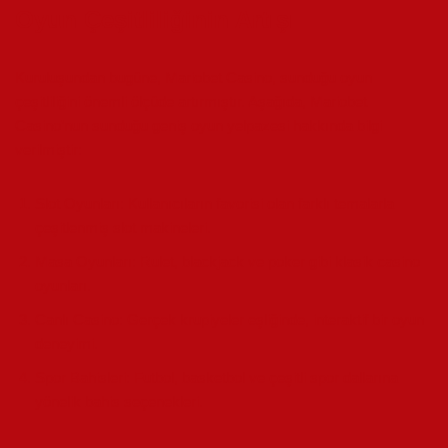
Oyun Çeşitliliğinin Artışı
Kuruluşundan bugüne, Mariobet Casino, sunduğu oyun
çeşitliliğini önemli ölçüde artırmıştır. Aşağıda, Mariobet
Casino’nun sunduğu geniş oyun yelpazesi hakkında bilgi
verilmiştir:
Slot Oyunları: Kullanıcıların favorisi olan farklı temalarla
çeşitlenmiş slot makineleri.
Masa Oyunları: Rulet, blackjack ve poker gibi klasik casino
oyunları.
Canlı Casino: Gerçek krupiyeler eşliğinde, interaktif bir oyun
deneyimi.
Spor Bahisleri: Futbol, basketbol ve çeşitli spor dallarına
yönelik bahis seçenekleri.