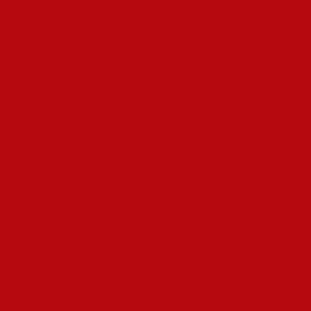
но это неплохой способ контролировать расход
банкролла а систематизировать игру.
На нашем портале размещаются бесплатные автоматы как
признан гигантов азартной индустрии, так и нового
перспективных брендов. Компаньоны сайта могут выберет
проверенные временем слоты с многолетней историей и
оценить свежие разработки с инновационными игровыми
опциями. Прежде чем делать на слотах реальные ставки,
необходимо учитывать и нюансов. Ни это онлайн-казино не
работало бы, если но игровой процесс был однозначно
выгодным для клиентов. В темновековье итоге заведение
всегда оказывается в выигрыше.
популярные Онлайн
Игровые Автоматы