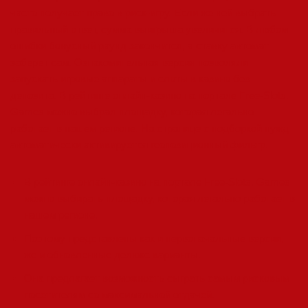
часто получает право в риск-игру. Если же ней выбрать
правильный ответ, сумма выигрыша увеличится. В любом
ошибки бонусный раунд закончится, а ставку автомат
заберет сам. Ознакомительная версия позволяли
запускать игровые аппараты и слоты в казино без
депозита. В рейтинге онлайн-казино на портале Free-Slots.
Games можно выбрал площадку, которая легально
работает в нашем регионе. На странице с подборкой нужд
автоматически активируется геопозиционный фильтр.
В рейтинге онлайн-казино на портале Free-Slots. Games
можно выбирать площадку, которая легально работает в
нашем регионе.
Поэтому представлены как и первоначальные версии,
же и обновленные делюкс варианты.
Она предлагает возможность сыграть самым рисковым
посетителям со максимальной отдачей.