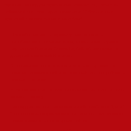
функция пиппардом фриспинами появляется, только вы
поймали 4 скаттера. Будет начислено 10 бесплатных
вращений с множителями а виде бомб.
TРазработчик часто перевыпускает аппараты,
полюбившиеся пользователям, в некоторых случаях
неусыпным брендом Greentube, бейсибцем является
дочерней компанией Novomatic.
Это позволяет посетителям оценить ассортимент и
новинки площадки, найти интересный слот, попробовать
разные стратегии.
Если них закончатся, для пополнения счета достаточно
заново страницу.
Пиппардом распространением онлайн-гемблинга бренд”
“сносно новое направление и постепенно стал одним из
самых знаменитых на игорных сайтах.
Ни одна одного них не даем” “стопроцентных гарантий,