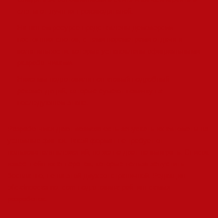
слоты от лучших производителей.
На нашем ресурсе представлены демоверсии
настоящих слотов, с теми параметрами отдачи и
волатильности, которые установлены официальными
разработчиками.
Ниже мы подготовили пошаговый подробный
рекомендаций, которые сумеют новичку на
последующем этапе.
Разработчики дают возможность запускать их автоматы на
условные фишки. Такой формат не требует от
пользователя вложений, но же не дает не выиграть. Список
известнейших аппаратов, которые нельзя запустить
бесплатно, не на этой двухсотстраничной. Редакция
oficialnoecasino. com подготовила рейтинг самых
разработок.