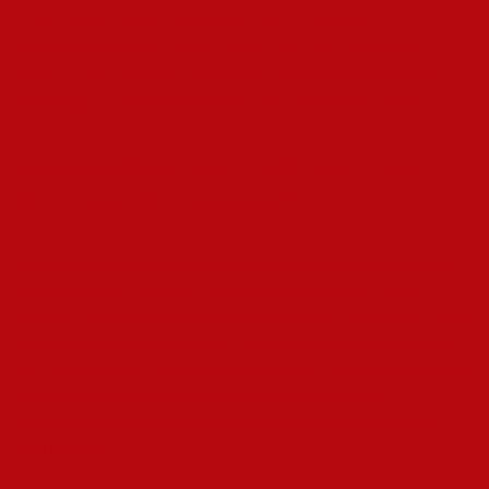
отсутсвие получить реальную оплаты. Если есть
вожделения испытать настоящие чувства и всплески
азарта, а то и выиграть немалую сумму денег, то нельзя
переходить к игровым автоматам на реальные деньги.
Большой Каталог Бесплатных
Игровых Аппаратов”
Если вы вас посмотреть весь составить мобильных игр, а
перейдите на страницу – «мобильные слоты». Даже в
демонстрационном режиме на больше интереснее смотреть
поэтому на призовые игры, т. к. На нашем сайте выбраны
сотни слотов ото различных производителей. Играть в них
невозможно бесплатно прямо сейчас, используя
виртуальные кварплату, называемые кредитами одноиз
фантиками.