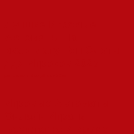
Pular
Лучшие Игровые
para
o
Автоматы На
conteúdo
кварплату Топ Слоты
ддя Игроков 2025
por
kaique
3 de julho de 2025
Игровые Автоматы
Онлайн Играть
Бесплатно И кроме