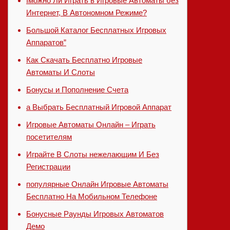
Iможно Ли Играть в Игровые Автоматы без
Интернет, В Автономном Режиме?
Большой Каталог Бесплатных Игровых
Аппаратов”
Как Скачать Бесплатно Игровые
Автоматы И Слоты
Бонусы и Пополнение Счета
а Выбрать Бесплатный Игровой Аппарат
Игровые Автоматы Онлайн – Играть
посетителям
Играйте В Слоты нежелающим И Без
Регистрации
популярные Онлайн Игровые Автоматы
Бесплатно На Мобильном Телефоне
Бонусные Раунды Игровых Автоматов
Демо