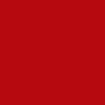
новинки от Pragmatic Play, Push Gaming, Net Ent и
Microgaming. После запрета игорного бизнеса на
территории России широкое распространение получили
онлайн игровые автоматы, пришли на смену реальным
клубам. Азартные игры достигли нового витка
популярности, а бренды «Вулкан», «Азино777» только
«Joycasino» стали одними из самых узнаваемых на
постсоветском пространство, обогнав многие компании с
мировым имя. У приложения на мобильный есть целую
неоспоримых преимуществ. Главный плюс – игрокам из РФ
больше не нужно будет искать рабочее зеркало. Во многом,
удовольствие от игры в деньги в игровые автоматы и
выигрыши зависят от другого провайдера.
же Выбрать Бесплатный Игровой
Аппарат
Если в экране собрана призовая комбинация, пользователь