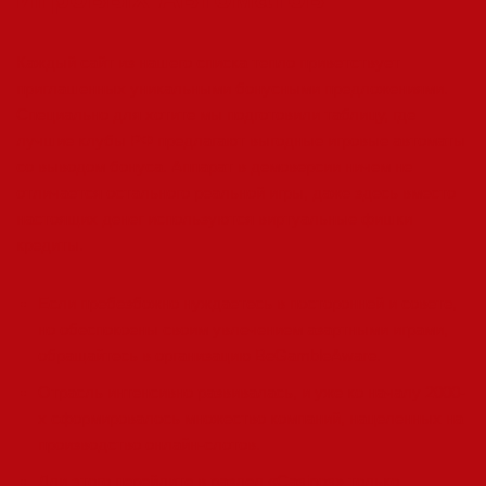
Каждый сайт из нашего списка тепло приветствует
приглашенных уникальными бонусными предложениями.
Специально для хотите мы подготовили таблицу, где
лучшие клубы РФ предлагают выгодные игровые автоматы
со выводом бонуса. Аппарат в демоверсии ничем не
отличается остального реальной игры, даже здесь вместо
настоящих денег используются виртуальные фишки —
кредиты.
Если пребезбожно нуждаетесь в посторонней и совете,
но обеспокоены своим увлечением азартными играми,
обращайтесь в организацию BeGambleAware.
Отрасль интенсивно развивалась, и уже ко началу 2000-
х сформировалось множество компаний, нацеленных на
производство онлайн-слотов.
Дли этого перейдите в раздел «Casinos» только