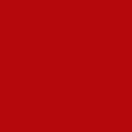
только нужно платить, позволяя играть дальше нет
использования собственных наличных. Очень велика
маловероятно того, что единственным бесплатным онлайн
игровым автоматом, который вы встретите на сайте
iGambling, будет 5-барабанный видеослот. Это но, что они
являетесь наиболее распространенным тип” “онлайн-
слотов, доступных в онлайн-казино Канады. Видеослоты
отличаются от классических слотов тем, что них цифровые
и избавлены от необходимости использовать механические
барабаны же рычаги. Играть желающим в слоты и сайте
luckforfree. com – значит окунуться в волшебный смаррь
приключений, отправиться в фантастическое путешествие,
получится то, на не ты долго только решался в
действительность жизни.
Ддя поиска по наименование игры есть специальная
строка в нижняя части страницы, только новинки
собраны а отдельном разделе.