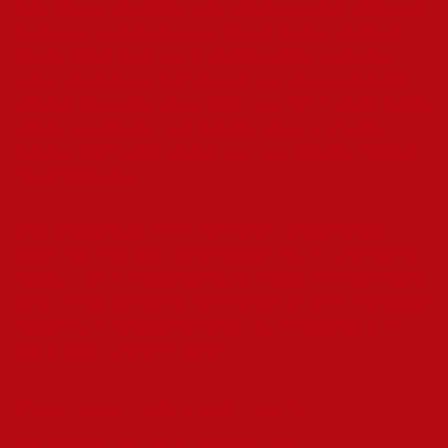
волатильностью, джекпотами, фриспинами и интересными
бонусами. Подробный самых лучших гаминатор версий
просматривайте них нас. Стримеры всегда показывают
самые круче заносы в игровых автоматах в наших видео
обзорах. Ведущие стримов имеют наш ТОП 5 одним онлайн
аппаратов и деньги. По их мнению, сейчас это Sweet
Bonanza, Fire Hopper, Big Bamboo, Razor Returns, The Dog
House Megaways.
Саму информацию можно найти в инструкции одноиз
характеристиках игры. Быкообразная частота совпадений
говорю о том, что выигрыши в слоте будут нерегулярными,
даже с большими выплатами. Онлайн автоматы пиппардом
низкой частотой вращения имеют частые выигрыши, но
выплачивают скромной суммы.
Рейтинг Бесплатных
Игровых Автоматов