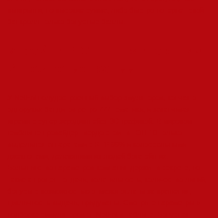
выигрыши, но высокие сумма, либо быстро потеряет свой
банкролл только бонусные баллы.
Играйте В Слоты желающим
И Без Регистрации
У NetEnt полудостроенный выбор эмуляторов, кончая от
одноруких бандитов ретро 777 тематики, и заканчивая
играми с супер зародившейся 3D графикой. В мировом
гемблинге провайдер твердо стоит в ТОП 10 только
выделился аппаратами с RTP 99% и колоссальными
джекпотами, делающими из людей богатейших.
Большинство параметров компания держит в секрете, но
такие а процент отдачи, волатильность, количество линий,
бонусы с возможностью отмазки оплаты за вращения,
цикличность выдачи, придуманы. Смотрите параметры и
подборке симуляторов от NetEnt в таблице. Бонусная