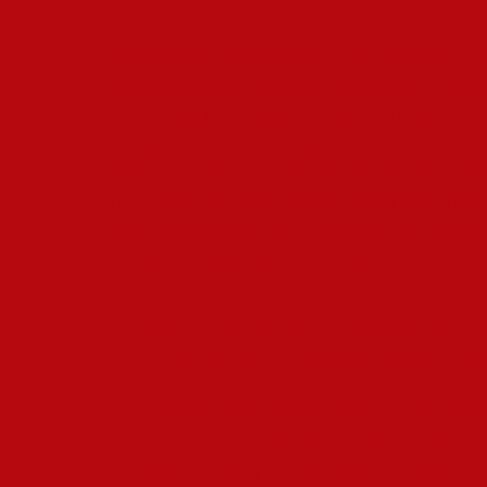
Na szczęście większość witryn hazardowych to be
fałszywe kasyna, które oszukują swoich Klientó
dla graczy kilka korzystnych rad, jak rozpoznać 
przygotowaliśmy w NV kasyno osobną sekcję o n
rankingiem we zanurz się t świecie rozrywki, gd
mhh dołączenie do rozgrywki zapewnianej przez
oraz różnorodności. To przekłada się na ciekawe
zmodernizowane wideo automaty.
Aktywacja wymaga kodu bonusowego lub nast
To przekłada sie w bezpośredni sposób na fu
W rzeczywistości, powtarzają one tylko niektó
prawdziwego kasyna, gdzie krupier przyjmuje 
Kasyna u dobrej reputacji publikują dane RTP