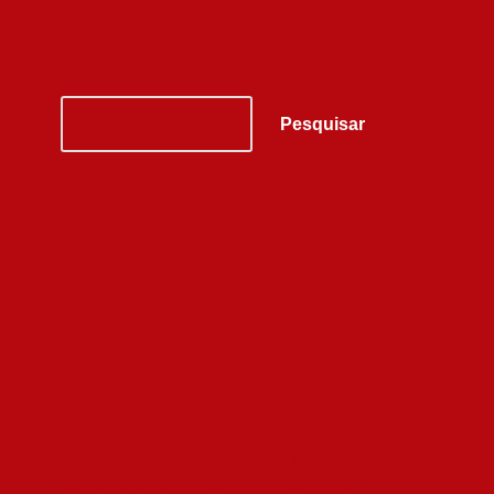
Pesquisar
Pesquisar
Posts recentes
Türkiye’de Spor Bahislerinin Güvenli
Adresi: 1xBet İncelemesi
Découvrez les Secrets du Cazeus
Casino En Ligne France : Jouez
Maintenant
Онлайн игорный дом по части
государствам Лицензионные казино