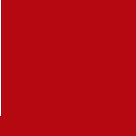
ine osadzonych w tematyce Dzikiego Zachodu. Twórcą
azdan, producent innowacyjnych gier hazardowych unces