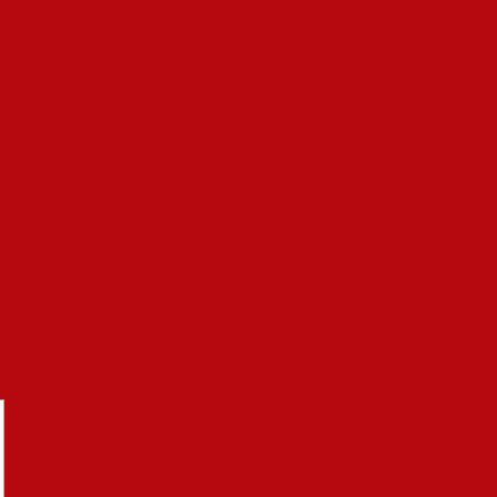
line W Polsce Lista
 Online W Polsce