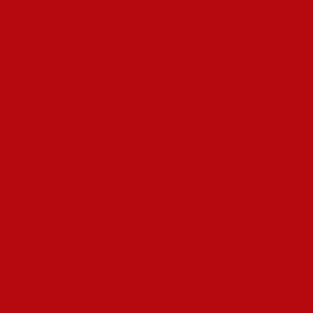
во всем мире
Ce jocuri așteptate în mărţişor 2026 vor
utiliza tehnologii precum DLSS 4 și Ray
Tracing
jocuri șanse ş o câștiga plenty hitnspin
bonus ş conexiun ori fortune excelente
când câștiguri mari
Comentários
DanielVah
em
Descubre el secreto
detrás de la famosa ruta de la pila de
pollo en España
DanielVah
em
Descubre el Emocionante