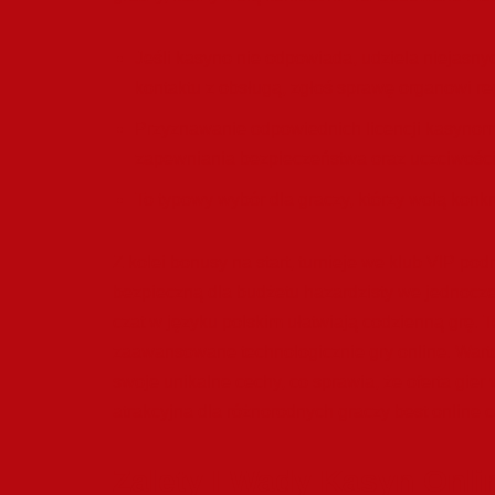
Jeśli kasyno nie odpowiada, udziela niejasn
kontaktu z obsługą, zgłoś sprawę organowi r
Przyznawanie odpowiednich licencji kasynom 
zapewniania bezpieczeństwa oraz uczciwości
To typowy wybór dla graczy, którzy wolą konk
Z kolei bonusy na start, turnieje we klub VIP po
bezpieczną dla budżetu hazardzisty we jednocześ
czat w języku polskim ułatwiają codzienną grę. T
zaawansowane technologicznie gry online. War
swoje unikalne cechy, co sprawia, że oferta gie
atrakcyjna dla różnorodnych graczy
best online 
Zalety I Wady Kasyn Onli