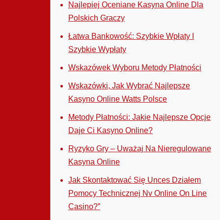
Najlepiej Oceniane Kasyna Online Dla
Polskich Graczy
Łatwa Bankowość: Szybkie Wpłaty I
Szybkie Wypłaty
Wskazówek Wyboru Metody Płatności
Wskazówki, Jak Wybrać Najlepsze
Kasyno Online Watts Polsce
Metody Płatności: Jakie Najlepsze Opcje
Daje Ci Kasyno Online?
Ryzyko Gry – Uważaj Na Nieregulowane
Kasyna Online
Jak Skontaktować Się Unces Działem
Pomocy Technicznej Nv Online On Line
Casino?”