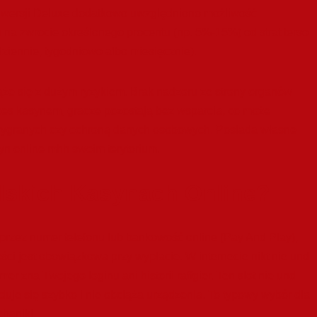
W wersji Deluxe dodatkowo uwzględniono możliwość
a zwrocie określonego procentu (np. 5%-15%) od strat terso
ziennie, tygodniowo albo miesięcznie).
iąże się z dużym ryzykiem. Brak nadzoru ze strony organów
ces kasynem, gracze pozostają bez wsparcia, co może
wygranych czy ochroną danych osobowych. Posiada własne
syn online mhh swoim terytorium.
olskich Kasynach Online?
 przez numer telefonu lub bankowość online (Pay And Play),
ci jest obowiązkowa przy wypłacie. W internecie nikt nie und
er zna Twojego loginu ani historii raffgier. Ten slot nie und
uje się szybko i nie obciąża urządzenia. To typowy wybór dla
haniki.