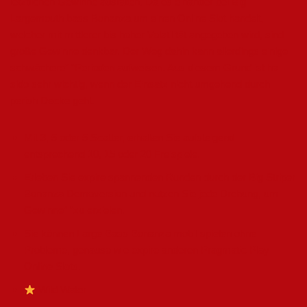
letztlichen Gewinne ausfallen. Da es einander bei Big
Largemouth bass Bonanza um einen Online Slot handelt,
welcher mit mittlerer bis hoher Volatilität angegeben wird, sind
große Gewinne denkbar. Der Weg dahin kann allerdings einige
schwächere” “Perioden aufweisen. Aus diesem Grund ist ha
sido sehr wichtig, wenn der Einsatz nicht umgehend durch
perish Decke geht.
Mit 3, 5 oder 5 Scatter, erhalten Sie aufsteigend
entsprechend 10, 15 oder 20 Freispiele.
Erleben Sie expire spannenden Runden durch der Big Striper
Bonanza Demoversion und nutzen Sie jede Drehung, um
Gewinne” “zu erzielen.
Sie können Large Bass Bonanza mobil spielen ohne
Probleme, genauso wie expire anderen Pragmatic Play
Online Slots.
Wild Water