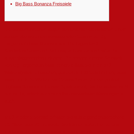
Big Bass Bonanza Freispiele
Die Sonderfunktionen tätigen den Unterschied zwischen einem
soliden ebenso einem sensationellen Gewinn bei Big
Largemouth bass Bonanza aus. Die folgenden 3
Sonderfunktionen und die Freispiel Funktion sind dabei die
ausschlaggebenden Faktoren. Die beeindruckende Spielwelt
von Big Largemouth bass Bonanza lässt Sie in ein 5×3-
Walzensystem eintauchen, gespickt mit 10 Gewinnlinien, pass
away durch die Weiten des Ozeans führen. Zudem punktet
BigBass Bonanza mit einem Spielkonzept, das bei weitem nicht
nur intuitiv, jedoch auch reich the unerwarteten Wendungen ist
auch.
Mit 3, 4 oder 5 Spread, erhalten Sie aufsteigend entsprechend
10, fifteen oder 20 Freispiele. Sie können sofort hier bei uns
kostenlos Big Bass Bienestar spielen, um alle Features ohne