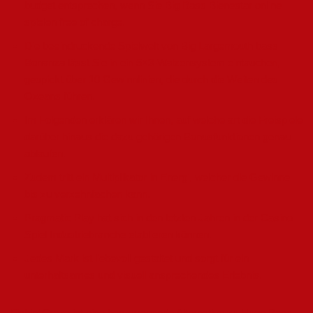
budget entsprechen, wenn Sie Big Bass Bienestar online
spielen free of charge.
Die beeindruckende Spielwelt von Big Largemouth bass
Bonanza lässt Sie in ein 5×3-Walzensystem eintauchen,
gespickt über 10 Gewinnlinien, die durch die Weiten des
Ozeans führen.
Im Folgenden erklären wir Ihnen, auf welche art die Freispiele
darüber hinaus die dazu gehörigen Bonusfunktionen genau
ablaufen.
Zudem tritt ein Multiplikator in Energi, welcher die Gewinne
bis zu verzehnfachen kann.
Pragmatic Play hat sich in den letzten Jahren in der Casino
Spiel Industriebranche etablieren können.
Jedes Mark ist liebevoll gestaltet und sorgt für ein
unterhaltsames und visuell ansprechendes Erlebnis.
Fishin’ Craze ist eine hervorragende Alternative zu Huge Bass