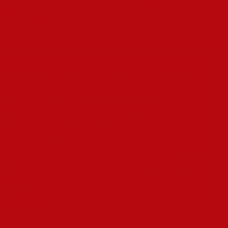
Spielen
Im Big Bass Bonanza Slot finden Sie eine gewisse Vielzahl von
Symbolen im Anglerthema. Die niedrigeren Gewinnsymbole
sind immer wieder als Kartensymbole gestaltet, während die
höherwertigen Symbole die Angelrute, Anglerbox und Angler
selbst zeigen. Der Angler als Wild Symbol ersetzt alle anderen
Symbole außer dem Scatter Image. Das Scatter Symbol, ein
großer Barsch, öffnet Ihnen living area Zugang zu family room
aufregenden Bonusrunden darüber hinaus Freispielen, mit
denen Sie Big Bass sounds Bonanza gratis zocken können.
Jedes Mark ist liebevoll gestaltet und sorgt für ein
unterhaltsames und visuell ansprechendes Erlebnis. Tauchen
Sie throughout die Welt kklk Big Bass Paz Slots ein darüber
hinaus lassen Sie einander von den charmanten Symbolen
verzaubern.