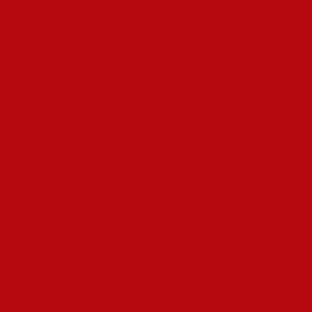
Gambling establishment viele Vorteile. Sowohl neue als auch
erfahrene Glücksritter können das Spiel ergründen und
ausprobieren, bevor sie echtes Cash setzen. Die kostenlose
Version vermittelt ein genaues Verständnis jeder Spielmechanik,
Symbolwerte darüber hinaus Bonusfunktionen.
Gewinnsymbole Und Bonusrunden
Möchten Sie tiefer in” “expire Spielmechanik eintauchen oder
aber sich zuerst mit den Regeln vertraut machen? Hier finden
Sie alles, was Sie über dieses aufregende Spiel wissen
müssen, bevor Sie expire Angel auswerfen. RTP (Return to
Player) oder die Rückzahlungsquote ist ein Prozentsatz, der
zeigt, auf welche weise viel ein Spielautomat über einen langen
Zeitraum an expire Spieler zurückzahlen soll. Bei Casinospielen
ist der „Hausvorteil“ der gängige Begriff, welcher den
eingebauten Nutzen des Casinos darstellt.