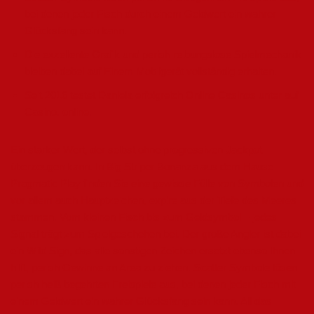
bei denen jeder Fisch durch einem Geldwert ein wahrer
Glücksfang sein kann.
Die exzellente Grafik und perish reibungslose Spielmechanik
bleiben dabei auf Einem Mobilgerät vollständig erhalten.
Seit 2016 testet Daniela erfolgreich Online Casinos unter auf
Casino. online.
Ein starker Wert, der selbst ohne progressiven Jackpot
überzeugen kann. In Big Striper Bonanza aus dem Hause
Pragmatic Play finden Sie eine gewisse Fülle von Symbolen und
vor allem auch Hauptzeichen, expire aus der Tiefe des Meeres
stammen. Vom kleinen Fisch bis zum Geldsymbol – jedes
Signal trägt zum Spielgeschehen bei. Der große Angler ist dabei
ein Wild Sign, das alle sonstigen Zeichen ersetzt ebenso Ihnen
hilft, perish Gewinne an Area zu ziehen. Scatter Symbole lösen
perish heiß begehrten Freispiele aus, bei denen jeder Fisch mit
einem Geldwert ein wahrer Glücksfang sein kann. All das