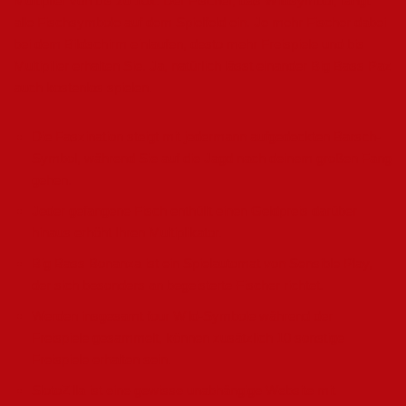
Multiplier von bis zu 10x. Der Fischer, das Wildsymbol, fängt
alle Fischsymbole auf dem Spielfeld ein. Je mehr Fischer dabei
bei dem Bildschirm einlaufen, desto mehr Freispiele und bis
Multipilier erhalten Sie. Ja, natürlich lässt einander Big Bass Paz
auch kostenlos spielen.
Die Faszination steigt mit jedermann aufgedeckten Barsch-
Symbol, während Sie auf die Jagd nach deinem großen Fang
gehen.
Jeder gefangene Fisch enthüllt einen Geldpreis darüber
hinaus erhöht Ihren Multiplikator.
Big Bass Bonanza ist ein Spielautomat von Sensible Play,
der sich besonders an begeisterte Fischer richtet.
Werden insgesamt four Wild-Symbole während der
Freispiele gesammelt, können zusätzlich 10 sonstige
Freispiele erhalten sein.
SlotoZilla ist eine gewisse unabhängige Website mit