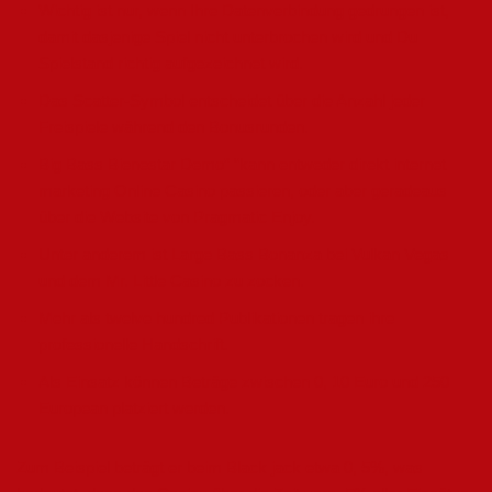
Wichtig ist nur, wenn Ihre Datenverbindung gedrungen ist,
damit dasjenige Spiel nicht unterbrochen wird und Du
Spielstand richtig aufgezeichnet wird.
Das Scatter-Symbol entscheidet über die Anzahl jeder
Freispiele während den Bonusrunden.
Big Bass Bienestar Demo” “kann entweder direkt internet
marketing Online Casino passieren, oder aber geradeaus
über die Website von Pragmatic Enjoy.
Unter anderem ist Large Bass Bonanza bei Vulkan Vegas
und dem Mr. Little Casino zu zocken.
Mehr als twelve hundred Publikationen tragen ihre
professionelle Handschrift.
Als Einsatz können Beträge zwischen 0, 10 Euro und 250
European platziert werden.
Zum Beispiel beträgt er beim Black jack etwa 0, 5%, was