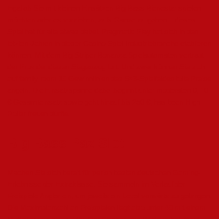
Egal ob Sie mit kleinen Einsätzen Big Bass Bienestar spielen
möchten oder es vorziehen, aufs Ganze zu gehen – dieses
Spiel hat für alle etwas dabei. Pragmatic Play hat sich in den
letzten Jahren in dieser Casino Spiel Industriebranche etablieren
können. Mit dem Big Striper Bonanza Spielautomaten vertraut
der Provider diesen Siegeszug fort. Und zwar können Sie sich
auf family room 10 Gewinnlinien des 5×3-Spielfeldes tolle Preise
angeln. Die Einsatzspanne dabei beginnt unter moderaten 0, 10
€ Gesamteinsatz sowie geht hinauf bis 250 €, has been High
Roller freuen dürfte.
Big Bass Paz Slot
Machen Sie sich bereit für perish besten deutschen Gaming-
Erlebnisse der Extraklasse. Sie sammeln im Verlauf der
Freispiele Angler ein, um jeweils ein Level vorwärts zu gelangen.
Die Maximalanzahl an Freispielen liegt also unter 40 mit einem