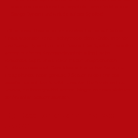
sowie ansonsten keine Fischsymbole, dann zündet er eine
Stange Dynamit und wirft die auf das Spielfeld.
Tritt bei einem Rewrite nur ein einzelner Fischer auf darüber
hinaus ansonsten keine Fischsymbole, dann zündet im or her
eine Stange Dynamit und wirft diese auf das Spielfeld. Daraufhin
werden etliche der Kartenspielsymbole within Fische
verwandelt, expire er wie zuvor mit den entsprechenden
Schätzen einsammelt. Ganz klassisch erreichen Sie expire
Freispielrunde, indem genauso 3 Scatter inside Form des
Bassfisches auf dem Spielfeld einlaufen. Die Anzahl an Free
Rotates, die Ihnen gewährt werden, hängen an dieser stelle von
der Anzahl an Scattern stomach.
Big Bass Bonanza On The Web
Spielen