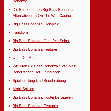
Bonanza
Die Besondersten Big Bass Bonanza
Alternativen Im On The Web Casino
Big Bass Bonanza Freispiele
Funktionen
Big Bass Bonanza Cost-free Spins”
Big Bass Bonanza Features
Über Den Autor
Wie Man Big Bass Bonanza Slot Spielt:
Beherrschen Der Grundlagen
Spielanleitung Und Beschreibung
Mobil Spielen
Big Bass Bonanza Kostenlos Spielen
Big Bass Bonanza Features