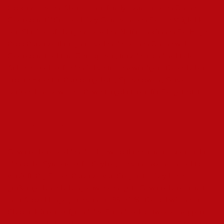
Risiko zu testen. Aber auch in family room meisten Online
Casinos mit” “Practical Play Games haben Sie die Möglichkeit,
den Slot free of charge zu spielen. Natürlich können Sie Huge
Bass Bonanza throughout vielen deutschen On the web
Casinos mit echtem Geld spielen, trotzdem sind nicht alle
Anbieter auch auf jeden fall vertrauenswürdigen. Dabei haben
unsere Experten Bonusangebote, Spielauswahl, Service
darüber hinaus weitere Bewertungskriterien für Sie getestet.
Volatilität
Gewinne herausbilden durch jeweils three or more oder mehr
identische Symbole auf 1 Payline, die von links nach rechts
verläuft. Big Striper Bonanza von Pragmatic Play bietet
großartige Unterhaltung sowie sehr gute Gewinnchancen mit
ihrer Auszahlungsquote von mit 96, 71 %. Die schwächeren
Phasen können aufgrund des Soundtracks etwas schleppend
wirken. Deshalb sollten gut und mit vergnügen mal 10 Minuten