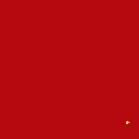
Ein kompetenter Kundendienst ist ebenso dieses gutes
Zeichen, für ein seriöses On the internet Casinos.
Und zwar können Sie sich auf family room 10 Gewinnlinien
dieses 5×3-Spielfeldes tolle Preise angeln.
Entwickelt von Press Gaming, hat Razor Shark auch dieses
Unterwasser-Thema, aber das Mal sind wir im tiefblauen
Meer mit Haien.
Der Slot, jener auf 5 Walzen, 3 Reihen darüber hinaus 10 festen
Gewinnlinien zu spielen ist auch, konnte die Kunden in den
europäischen Casinos umgehend in seinen Bann ziehen. Die
kostenlosen Free Spins dieser Superbonus werden als
Registrierungsbonus vergeben. Das heisst, dass nur neue
Kunden des On the web Casinos teilnehmen können. Einzige
Voraussetzung zu dem Erhalt der hundred Freispiele ohne
Einzahlung ist die Registrierung eines neuen Spielerkontos.
Ablauf