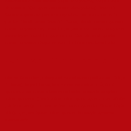
matematiksel hesaplamalar yapabilme yeteneği ve psikolojik
okumalarla diğer oyuncuları analiz etme yeteneği önemlidir.
Kazanma şansının yanı sıra kaybetme riski sobre vardır, bu
yüzden dikkatli olmak önemlidir. Sonuç olarak, zaman oyunları
kumar dünyasının ayrılmaz bir parçasıdır ve casino deneyimini
tamamlayan önemli bir oyun türüdür. Gercek parali oyunlar,
kumar dünyasının heyecan verici bir bölümünü temsil eder.
Canlı Bahis Siteleri Nelerdir?
İnternet üzerinden profesyonel hizmet sunan platformlar Türkçe
dil desteği ile yerli bahisçilere hizmet vermektedir. Üçüncü
oyunumuz ise kumar sitelerinin adresleri arasında tartışılan
poker oyunudur. Çünkü online poker oyunu oyuncu kontrolünün
çok fazla olduğu bir canlı on line casino oyunudur. Durum böyle
olduğu için para üyeler poker oyununu fazlasıyla oynamak
istemektedir.