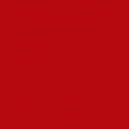
Bu tür oyunların avantajı, düşük bahis miktarlarıyla haine büyük
ödüller kazanma şansına sahip olmanızdır. Ayrıca slot
makinelerinin hızlı tempolu olması da oyuncuların daha fazla tur
yapmasını ve kazanma şansını arttırmaktadır.
Çeşitli temalara empieza özelliklere sahip geniş bir oyun
yelpazesi sunarak her oyuncunun” “tercihine uygun bir şey
olmasını sağlarlar.
Fakat kumar sitelerine kayıt olmak için bazı kişisel bilgilerin
verilmesi zaruridir.
Renkli grafikler empieza heyecan verici temalarla dolu bu
oyunlar, oyunculara büyük ödüller kazanma fırsatı sunar.
Bunun yanı sıra masa oyunları da önemli bir yer tutar.
Mobil bahis hizmeti bulunan siteler ücretsiz üyelik imkanı
tanımaktadır.
Dünyanın en popüler casino oyunlarını oynamak için Casino
Metropol üyesi olmanız yeterlidir.