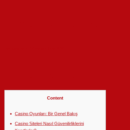
Pular
Kumar Oyunları Bahis
para
o
Siteleri
conteúdo
por
kaique
14 de abril de 2025
Kumar Oyunları
Content
Casino Oyunları: Bir Genel Bakış
Casino Siteleri Nasıl Güvenilirliklerini