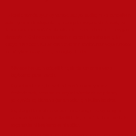
Fiziksel ortamda oyun oynamak, sosyal etkileşim ve atmosferin
tadını çıkarmak isteyenler için cazip bir seçenektir. Ancak, bu
tür mekanların sunduğu olanaklar her zaman herkes için uygun
olmayabilir. Online oyun sitelerinin adresi ise daha geniş bir
kitleye hitap eder. Kullanıcılar, evlerinin konforunda veya hareket
halindeyken kolayca erişim sağlayabilirler.
Böylece herkesin adaletli bir şekilde kazanma veya
kaybetme şansı vardır.
Kişisel verileriniz, bu web sitesindeki deneyiminizi
desteklemek, hesabınıza erişimi yönetmek ve privacy
policyn’de açıklanan diğer amaçlar için kullanılacaktır.
Bu, the girl bir slot makinesinin mekaniğini ve oynanışını
anlamak için farklı oyun özelliklerini, benefit turlarını ve bahis
seçeneklerini keşfetmelerini sağlar.
Bu oyun sağlayıcıları, gelişmiş grafikler, kaliteli ses efektleri