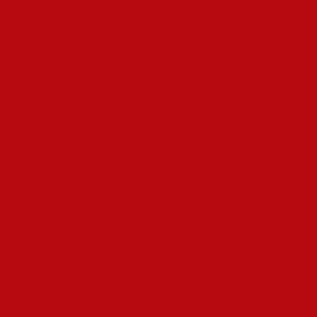
Mobil bahis hizmeti bulunan siteler ücretsiz üyelik imkanı
tanımaktadır. Bir bahis sitesinin güvenilir olup olmadığını
anlamanın yolları empieza kriterleri vardır. Geniş bir müşteri
kitlesine hitap eden casino ve slot oyunlarına üye olup şansınızı
deneyebilirsiniz.
Spor Bahisleri Pazarının Çeşitliliği
Bu taktikler, oyuncuların oyun süreçlerini daha iyi anlamalarını
ve daha bilinçli hareket etmelerini sağlar. Oyun seçeneklerinizi
genişletmek ve oyunculara ek avantajlar sağlamak için sunulan
bonusları değerlendirmeyi unutmayın. Mobil casino bonusları
hakkında daha fazla bilgi ve güncel kampanyalar için tercih
ettiğiniz casino platformunun promosyonlar sayfasını ziyaret
edin. Bu oyunlar sayesinde yeni başlayanlar için pratik yapma
fırsatı sunar empieza casino dünyasına adım atmanın
temellerini sağlam bir şekilde atmanızı sağlar. Bu bölümde