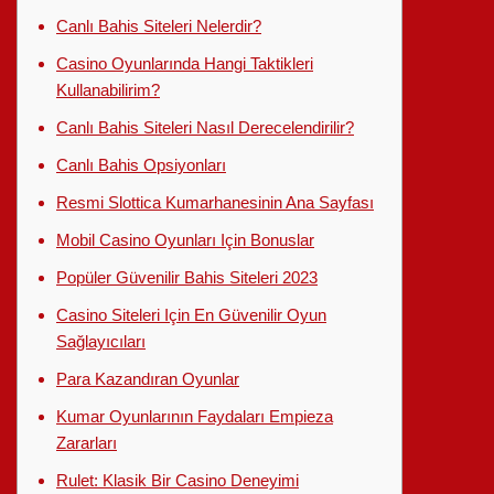
Canlı Bahis Siteleri Nelerdir?
Casino Oyunlarında Hangi Taktikleri
Kullanabilirim?
Canlı Bahis Siteleri Nasıl Derecelendirilir?
Canlı Bahis Opsiyonları
Resmi Slottica Kumarhanesinin Ana Sayfası
Mobil Casino Oyunları Için Bonuslar
Popüler Güvenilir Bahis Siteleri 2023
Casino Siteleri Için En Güvenilir Oyun
Sağlayıcıları
Para Kazandıran Oyunlar
Kumar Oyunlarının Faydaları Empieza
Zararları
Rulet: Klasik Bir Casino Deneyimi