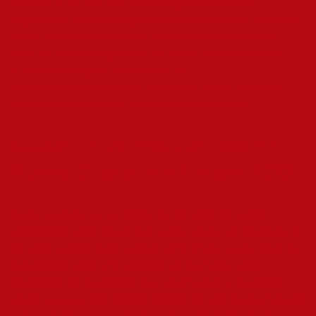
oynanan bu oyunlar, artık internet sayesinde herkesin
erişebileceği bir blooming geldi. Online kumar siteleri sayesinde
dünya” “genelindeki oyuncular, istedikleri zaman ve yerden
favori oyunlarını oynayabilirler. Bu yazıda sizlere on the web
kumarın ne olduğunu, farklı türlerini ve
avantajlarını/dezavantajlarını anlatacağız. Ayrıca en popüler
online kumar sitelerinden bazılarına da göz atacağız.
Güvenilir Ve Popüler Casino
Kumar Sitelerinin Listesi 2023
Casino oyunları, kumar dünyasının en bilinen ve popüler
çeşitlerinden biridir. Birçok farklı casino oyunu bulunmaktadır ve
her birinin kendine özgü kuralları vardır. Masa oyunlarından slot
makinelerine, video clip pokerden zar oyunlarına kadar
seçenekler oldukça geniştir. Bazı insanlar kumar sayesinde
büyük kazançlar elde ederken diğerleri ise ciddi finansal kayıplar
yaşayabilir. Ayrıca kumara olan tutku bazen kontrol dışına