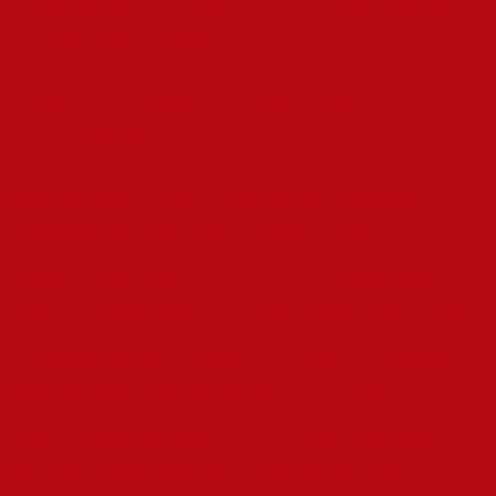
edebilirsiniz. Türkiye’de giderek popüler olan bahis sektöründe
Trbet öne çıkan markalardan biridir.
Casino Kumar Oyunlarında
Uygulanması
Platform, kullanıcı dostu bir arayüz ve Türkçe dil desteğiyle
Türkiye pazarında tercih edilen bir çevrimiçi casino platformu
haline gelmiştir. Örneğin, haftalık veya aylık olarak sunulan spor
bahisleri bonusları, oyuncuların favori spor dallarında daha fazla
bahis yapmalarını sağlamaktadır. Ayrıca, büyük turnuvalar veya
özel etkinlikler için sunulan ekstra reward fırsatları da
oyuncuların” “kazançlarını artırmalarına yardımcı olmaktadır.
Spor bahislerine yönelik bu kampanyalar, ankle rehab ebook
eğlenceyi artırmakta hem de oyuncuların oyun deneyimini daha
kazançlı hale getirmektedir. Bu bonuslar, oyuncuların daha fazla
oyunda şanslarını denemelerine olanak tanırken, Vivi
Casino’nun Türkiye oyuncu kitlesine gösterdiği özeni de