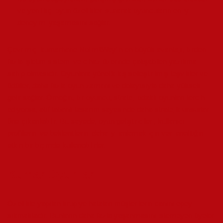
ve yenilikçi oyun özellikleri sunarak oyuncuların en iyi
deneyimi yaşamasını sağlar.
Çevrimiçi kumarhane NolimitWay’in en büyük avantajı, birden
fazla işletim sistemi ve cihaz üzerinde çalışabilen yazılıma
sahip olmasıdır. Oyunlara yönelik kişiselleştirilmiş teşvikler ve
ödüller, daha fazla oyun zamanı ve dolayısıyla daha yüksek
gelir sağlar. Örneğin, bir oyuncu, strateji odaklı oyunları tercih
ediyorsa, atıf tabanlı tasarım sayesinde daha stratejik unsurlar
öne çıkarılabilir. Bu sayede, oyun geliştiricileri, kullanıcı
profillerini ve beklentilerini daha iyi anlamak için veri analitiğini
etkin bir biçimde kullanabilirler.
Kumar Oyunlar
Özellikle yapılan krupiye hataları müşterilerin canını epey
sıkmaktadır. Bunların daha fazla yaşanmasını istemeyen üyeler