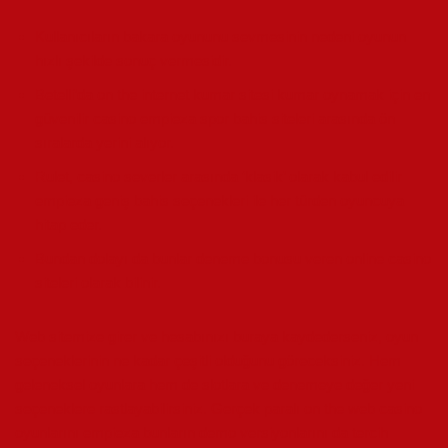
Kullanıcıların bakara oyununu sevmesinin nedeni oyunun
hızlı şekilde sonuç vermesidir.
Betelli’da on the internet kumar sitesi kumar oynamak için en
güvenilir casino empieza spor bahis siteleri arasında ön
sıralarda yerini alıyor.
Rulet, casino severler arasında ‘klasik’ olarak kabul edilir
empieza geniş bahis seçenekleri ile her türden oyuncuya
hitap eder.
Bundan dolayı da bunlar deneme bonusu veren online casino
siteleri olarak bilinir.
Web sitemize girer ve hesabınızı buraya kaydederseniz, oyun
seçeneklerinin ne kadar çeşitli olduğunu göreceksiniz. Hem
geleneksel oyunlara hem de slotlara ve denemeye değer yeni
seçeneklere rastlayabilirsiniz. Gerçek paralı on the web casino
oyunlarını empieza bunların demo versiyonlarını da tercih