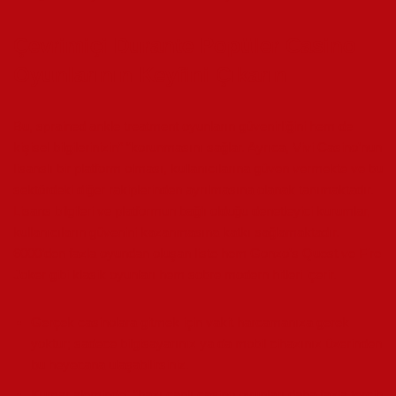
Çevrimiçi Durante Popüler Casino
Oyunlarının Keyfini Çıkarın
Bu, sprained ankle treatment oyunların güvenirliğini hem de
kişisel bilgilerinizin” “korunmasını sağlar. Ayrıca, Vivi Casino’nun
lisanslı bir platform olması, kullanıcılarına güven vermekte ve bu
sektördeki diğer rakiplerinden ayrılmasına olanak tanımaktadır.
Lisans bilgileri ve platformun bağlı olduğu denetleyici kurumlar,
kullanıcıların güvenini kazanmasına katkı sağlamaktadır.
6000’den fazla oyundan oluşan liste hem Gonzo’s Quest ve Fire
Joker gibi klasik oyunları hem sobre modern hitleri içerir.
Gerçek casinolara gitmek için vakit harcamanıza gerek
yoktur; sadece bilgisayarınız ya da mobil cihazınız üzerinden
bu heyecana ulaşabilirsiniz.
Kumar aleminde” “bazı canlı casino oyunları daha fazla tercih