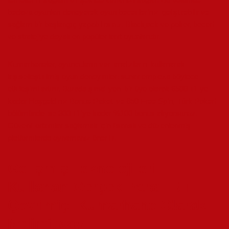
bedava oyunları deneyerek oyun becerilerinizi geliştirebilir ve
sağlam bir başlangıç yapabilirsiniz. Blackjack ve poker, beceri
ve stratejiye dayalı en popüler kart oyunlarıdır.
Kumarhaneler, oyuncuların veri analizlerini kullanarak
kişiselleştirilmiş oyun deneyimleri sunar empieza böylece
etkileşimi artırır. Burada şimdi yeni bir üye olarak 6500 TL ye
kadar Hoşgeldiniz Bonus Paketi ve 650 Free Spin, Türk Pokeri
bölümünde ise 300 TL’ye kadar %100 bonus alıyorsunuz.
Güvenli ortamlar sağlamak için lisanslı ve düzenlenmiş
platformlarda oynamanız önerilir.
Gelişmiş Teknolojileri
Kullanan Gerçek Paralı Bir
Çevrimiçi Kumarhane Olarak
Nolimitway