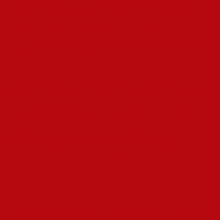
Kumarhane hem kumar hem de bahis için çeşitli bonuslar
sunar, bu nedenle etkinleştirmeden önce added bonus
hüküm ve koşullarına aşina olmanız önemlidir.
Canlı maç yayını izleyip bir yandan da bahis yaptığınızda
kuponun tutma olasılığı artar.
Siteye girdiğinizde sizi şaşırtacak kadar cazip tasarıma sahip
olduğunu fark edeceksiniz. Ziyaret ettiğiniz diğer online kumar
sitelerinden çok daha canlı renkler kullanılıyor ve kolayca
gezinilebiliyor. Slot makineleri, rulet masaları gibi standart
oyunların yanı sıra poker de dahil olmak üzere diğer popüler
kumar oyunları da mevcut. Bununla birlikte, bazı kullanıcılar
müşteri hizmetleri ile ilgili sorunlar yaşadıklarını belirttiler.
Makina Oyunları
Bu platformlar sayesinde oyuncular istedikleri her an oyuna dahil