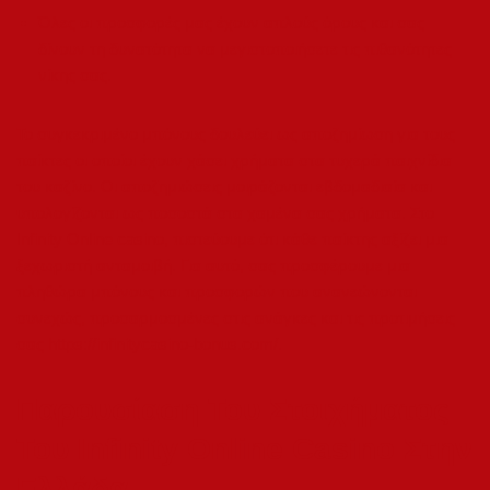
Όλες οι προσφορές μας έχουν απλούς όρους και σας
δίνουν τη δυνατότητα να μεγιστοποιήσετε τις πιθανότητες
νίκης σας.
Το συγκεκριμένο μπόνους δουλεύει ως αποζημίωση για τους
παίκτες οι οποίοι έχουν χάσει χρήματα στα τυχερά παιχνίδια
του καζίνο. Οι αποζημιώσεις μοιράζονται εβδομαδιαία και
υπολογίζονται ως ποσοστά στα χαμένα σας χρήματα. Στο
Infinity Online casino, πιστεύουμε ότι κάθε παίκτης αξίζει μια
ξεχωριστή ανταμοιβή. Για αυτό, σας προσφέρουμε μια
πληθώρα μπόνους και προσφορών που ανανεώνονται
συνεχώς, προσαρμοσμένες στις ανάγκες και τις προτιμήσεις
σας
https://infinitycasino-bonus.com/
.
Παρουσίαση Του Στοιχήματος
Του Infinity Online Casino Στην
Ελλάδα