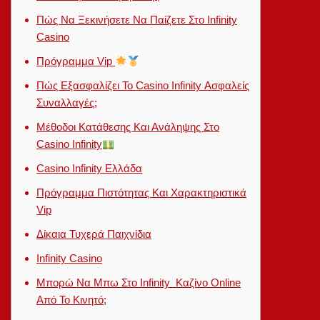
Πώς Να Ξεκινήσετε Να Παίζετε Στο Infinity
Casino
Πρόγραμμα Vip
Πώς Εξασφαλίζει Το Casino Infinity Ασφαλείς
Συναλλαγές;
Μέθοδοι Κατάθεσης Και Ανάληψης Στο
Casino Infinity
Casino Infinity Ελλάδα
Πρόγραμμα Πιστότητας Και Χαρακτηριστικά
Vip
Δίκαια Τυχερά Παιχνίδια
Infinity Casino
Μπορώ Να Μπω Στο Infinity Καζίνο Online
Από Το Κινητό;