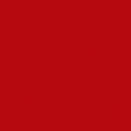
νόμους και κανονισμούς.
“κορυφαία Παιχνίδια
Στο καζίνο μας μπορείτε να εξαργυρώσετε τα κέρδη σας
κατευθείαν στον τραπεζικό σας λογαριασμό στην Ελλάδα, στη
κάρτα ή στο κρύπτο πορτοφόλι. Καλωσορίζουμε τους παίκτες
με ανοικτές αγκάλες και γενναιόδωρα benefit για να
βελτιώσουμε το παιχνίδι σας από την αρχή. Τέλος, έχετε την
ευκαιρία να διασκεδάσετε με εικονικά χρήματα σε demo
λειτουργία, μπορείτε να αγοράσετε και τις very bonus
περιστροφές και να ενεργοποιήσετε το ante bet για εγγυημένα
free rotates. Γνώριζα από νωρίς που τοποθετώ τα προσωπικά
μου στοιχεία, καθώς με την παρουσία του πρωτοκόλλου
κρυπτογράφησης TLS just one. 2 είναι άκρως προστατευμένα.
Επιπλέον διασφαλίζεται το υπεύθυνο παιχνίδι, με επιλογές σε
μερικό ή ολικό αυτοαποκλεισμό. Ακόμα και χωρίς εφαρμογή
για κινητό, μπορείτε να καρφιτσώσετε την ιστοσελίδα στην