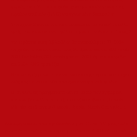
φορείς, ενώ όλα τα παιχνίδια χρησιμοποιούν γεννήτριες
τυχαίων αριθμών (RNG) για εγγυημένη δικαιοσύνη.
Υπάρχουν 2 κύριοι τρόποι επικοινωνίας με το καζίνο αλλά
εμείς προτείνουμε ανεπιφύλακτα μόνο τον έναν από τους 2.
Στη τεράστια αυτή βιβλιοθήκη θα ανακαλύψετε 11. 900+
παιχνίδια, όπου ανάμεσα τους θα βρείτε twelve. 600+ slots,
800+ live tables, 30+ crash games, 200+ άμεσα παιχνίδια
και 350+ RNG τραπέζια.
Η υποστήριξη πελατών είναι ένα επίσης σημαντικό στοιχείο
ενός καζίνο και το Infinity το έχει σίγουρα καλυμμένο.
Οι αναλήψεις πραγματοποιούνται μέσω των εγχώριων
καρτών (Visa/Mastercard), τραπεζικό έμβασμα, Revolut,
MiFinity και 9 crypto (Litecoin, Ripple, Bitcoin Cash κλπ. ).
Λειτουργεί κάτω από την διεύθυνση της Rabidi NV, μιας πολύ
γνωστής εταιρείας στον τομέα με πάνω από 40 διαδικτυακά