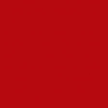
μπόνους επαναφοράς χορηγεί 50 περιστροφές για ελάχιστη
κατάθεση 20€, διαθέσιμες για χρήση σε επιλεγμένους
κουλοχέρηδες με απαίτηση στοιχηματισμού x40 για τυχόν
κέρδη.
Επιπλέον, συνεργαζόμαστε με ανεξάρτητους φορείς ελέγχου
για να διασφαλίσουμε τη συμμόρφωση με όλους τους νόμους
και κανονισμούς της Ελλάδας. Για την απεριόριστη πρόσβαση
στις δυνατότητες της πλατφόρμας και χρηματικά κέρδη θα
πρέπει να ανοίξετε το λογαριασμό του παίκτη. Το Infinity
Casino υποδέχεται τις νέες εγγραφές με μπόνους εγγραφής
100% έως 500€ μαζί με two hundred free spins. Οι απαιτήσεις
τζιραρίσματος πρέπει να ικανοποιηθούν μέσα σε 10 ημέρες,
με ποντάρισμα 35x το συνολικό υπόλοιπο, και 40x στα κέρδη
από τις δωρεάν περιστροφές, με μέγιστο στοίχημα τα 5€. Το
Casino Infinity λειτουργεί με πλήρη άδεια από την Ελληνική
Επιτροπή Πρωτοβουλιών (ΕΕΠ) και τη Malta Video gaming
Authority (MGA), διασφαλίζοντας συμμόρφωση με όλους τους