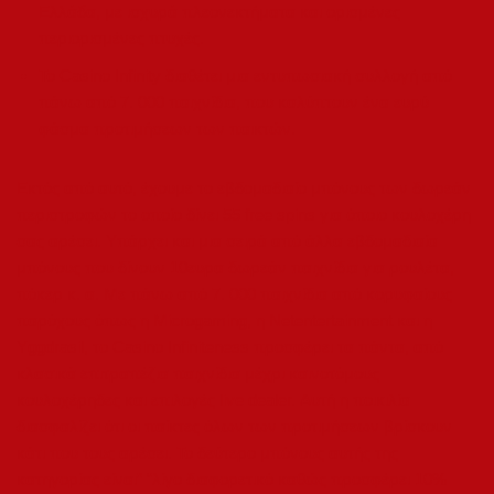
Ελλάδα, με ισχυρά πλεονεκτήματα και ορισμένες
περιορισμένες πτυχές.
Το Casino Infinity διαθέτει μια εντυπωσιακή συλλογή από
πάνω από 7. 000 παιχνίδια, που καλύπτουν ένα ευρύ
φάσμα προτιμήσεων των παικτών.
Εκτός από αυτό, έχουμε το εβδομαδιαίο μπόνους των δωρεάν
περιστροφών το οποίο δίνει 55 free spins για όποιο κουλοχέρη
σας αρέσει. Υπάρχει και μια σειρά από άλλα εβδομαδιαία
μπόνους που δίνουν 10ευρα δωρεάν παιχνίδια για ρουλέτα,
πόκερ κ. α. Με πάνω από 7. 000 παιχνίδια από κορυφαίους
παρόχους όπως η Microgaming, η Netentertainment και η
Yggdrasil, το Casino Infiniteness προσφέρει τα πάντα, από
κλασικά επιτραπέζια παιχνίδια μέχρι καινοτόμους
κουλοχέρηδες και επιλογές live dealer. Αυτή η ποικιλία
διασφαλίζει ότι οι παίκτες όλων των προτιμήσεων βρίσκουν
κάτι που τους αρέσει. Το δεύτερο μπόνους αυτής της
κατηγορίας είναι” “λίγο διαφορετικό καθώς προσφέρει 10%