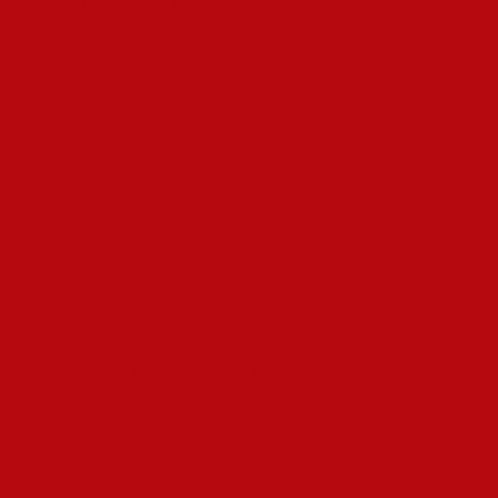
Infiniteness Για Παίκτες 18+;
Οι χρήστες έχουν πρόσβαση σε όλες τις προσφορές, τα
παιχνίδια, τα μπόνους και τις προωθητικές ενέργειες. Μέσω
του κινητού σας τηλεφώνου μπορείτε να εγγραφείτε, να
ανανεώσετε τον λογαριασμό σας και να κάνετε ανάληψη των
κερδών σας. Στο στοίχημα ο operator παρέχει μπόνους
εγγραφή 100% έως 100€ με ελάχιστη πρώτη κατάθεση αξίας
20€ και άνω. Στο συνολικό σας υπόλοιπο υφίσταται τζίρος 6x,
ενώ για να το φέρετε εις πέρας πρέπει εντός 30 ημερών, να
τοποθετήσετε είτε μονά δελτία με” “απόδοση 2. 00+ ή παρολί
με one. 50+/επιλογή.
Η άδεια αυτή επιβεβαιώνει τη νομιμότητα του καζίνο και την
εξουσιοδότησή του να παρέχει υπηρεσίες διαδικτυακών
τυχερών παιχνιδιών και στοιχημάτων σε παίκτες σε όλο τον
κόσμο.
“Ένα από τα κύρια πλεονεκτήματα του Infiniteness Casino