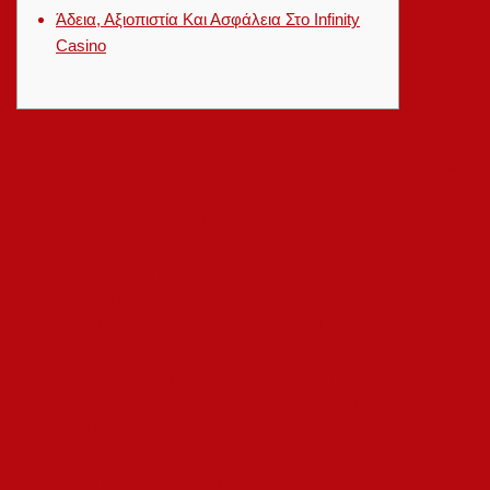
Άδεια, Αξιοπιστία Και Ασφάλεια Στο Infinity
Casino
Το μπόνους ενεργοποιείται αυτόματα μετά την πρώτη
κατάθεση και οι δωρεάν rotates πιστώνονται εντός twenty four
ωρών. Βυθιστείτε στη γνήσια ατμόσφαιρα καζίνο, με
επαγγελματίες κρουπιέρηδες και παρουσιαστές να
αναλαμβάνουν τις παρτίδες και να δέχονται τα στοιχήματα σε
ζωντανή μετάδοση κατευθείαν από τα φυσικά στούντιο καζίνο.
Επιλέξτε από μια πληθώρα ασφαλών επιλογών πληρωμής για
να παίξετε με ειρήνη της ψυχής. Στο αθλητικό περιεχόμενο το
brand καλύπτει 40+ αθλήματα όπως τα ποδόσφαιρο, μπάσκετ
και πόλο και προσφέρει a single. 200+ pre-match γεγονότα
ημερησίως, στα οποία η μέση γκανιότα βρίσκεται στο 7%. Το
Infinite On line casino επιβραβεύει επίσης την αφοσίωση μέσω
του προγράμματος VIP, το οποίο προσφέρει πέντε διαφορετικά
επίπεδα παροχών. Ναι, η προσαρμοστική έκδοση για κινητά