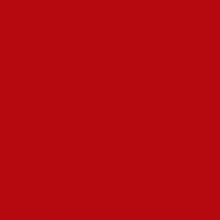
μονομίας.
Οι συναλλαγές σας στο Casino Infinity μπορούν να
πραγματοποιηθούν με τη χρήση εγχώριων καρτών αλλά
και κρυπτονομισμάτων εξασφαλίζοντας σας πλήρη
ανωνυμία.
Από την ευρεία γκάμα παιχνιδιών έως την υποστήριξη
πελατών, η πλατφόρμα προσφέρει μια ολοκληρωμένη
εμπειρία.
Παρακάτω, αναλύουμε λεπτομερώς τα κυριότερα σημεία
ισχύος και τις περιοχές που θα μπορούσαν να βελτιωθούν.
Το ελάχιστο ποσό ξεκινάει από τα 20€ (30€ με Bitcoin) και
φτάνει έως τις 2. 000€ με εγχώριες κάρτες, 1. 000€ με
Paysafe και a few. 000€ με τα 10 κρυπτονομίσματα (Tether,
Litecoin, Bitcoin και USDC κλπ. ) ανά συναλλαγή.
Το Infinity Online casino выделяется ως ένας από τους πιο
δυναμικούς παροχείς διαδικτυακής ψυχαγωγίας στην