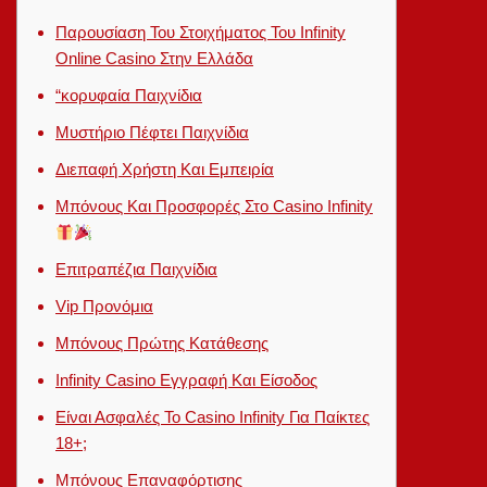
Παρουσίαση Του Στοιχήματος Του Infinity
Online Casino Στην Ελλάδα
“κορυφαία Παιχνίδια
Μυστήριο Πέφτει Παιχνίδια
Διεπαφή Χρήστη Και Εμπειρία
Μπόνους Και Προσφορές Στο Casino Infinity
Επιτραπέζια Παιχνίδια
Vip Προνόμια
Μπόνους Πρώτης Κατάθεσης
Infinity Casino Εγγραφή Και Είσοδος
Είναι Ασφαλές Το Casino Infinity Για Παίκτες
18+;
Μπόνους Επαναφόρτισης