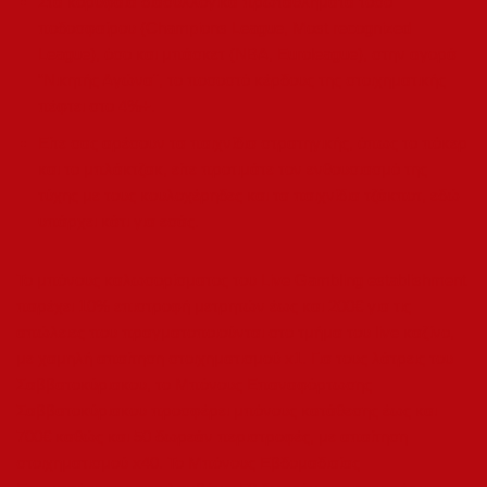
Στα κορυφαία διασυλλογικά πρωταθλήματα τόσο
ποδοσφαίρου (Champions League, Most recognized
League), όσο και μπάσκετ (NBA, Euroleague), στην αγορά
“Νικητής Αγώνα¨, το ποσοστό κέρδους της στοιχηματικής
πέφτει στο 4%+.
Είτε σας αρέσουν τα παιχνίδια στρατηγικής, όπως το πόκερ
και το μπλάκτζακ, είτε προτιμάτε τον ενθουσιασμό της
τύχης με τους κουλοχέρηδες και τα παιχνίδια τζάκποτ, εδώ
υπάρχει κάτι για εσάς.
Το μπόνους καλωσορίσματος του Live Gambling establishment
παρέχει 10% επιστροφή μετρητών έως και 200€ για τις
απώλειες που πραγματοποιούνται στο τμήμα του live καζίνο,
με χαμηλή απαίτηση στοιχηματισμού x1. Για τους λάτρεις του
Σαββατοκύριακου, το Μπόνους Επαναφόρτωσης
Σαββατοκύριακου προσφέρει μπόνους κατάθεσης έως και
700€ καθώς και 50 δωρεάν περιστροφές, με απαίτηση
στοιχηματισμού x40. Το Μπόνους Εβδομαδιαίας