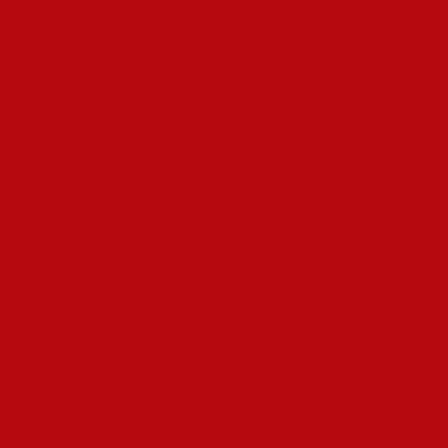
Η ποιότητα της εξυπηρέτησής μας διασφαλίζει ότι θα νιώθετε
πάντα ασφαλείς και υποστηριζόμενοι. Για να συνδεθείτε στην
πλατφόρμα από οποιαδήποτε συσκευή iOS ή Android, το μόνο
που χρειάζεστε είναι να πληκτρολογήσετε την ηλ. Μετά από
αυτό, μπορείτε να κάνετε Infiniteness casino login
χρησιμοποιώντας τα διαπιστευτήρια που καθορίσατε κατά την
εγγραφή. Κάντε κλικ στο κουμπί σύνδεσης, εισάγετε το όνομα
χρήστη και τον κωδικό πρόσβασής σας και επιβεβαιώστε τη
σύνδεση στον προσωπικό σας λογαριασμό.
Επιτραπέζια Παιχνίδια
Πρέπει να πάτε στο email σας, να γράψετε το μήνυμα, να το
στείλετε και να περιμένετε αρκετές ώρες για να λάβετε μια
απάντηση. Ναι καλά καταλάβατε, το Infinity καζίνο δεν
προσφέρει εφαρμογή κινητού, ούτε για Android ούτε για iOS.