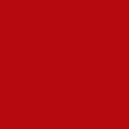
επιστροφή χρημάτων έως και 200€. Ναι, το Gambling
establishment Infinity προσφέρει εξατομικευμένα μπόνους,
όπως επιστροφή μετρητών στο ζωντανό καζίνο, προσφορές
επαναφόρτωσης του Σαββατοκύριακου και μπόνους πρώτης
κατάθεσης.
Μπόνους Πρώτης Κατάθεσης
Το Infinity Casino выделяется ως ένας από τους πιο
δυναμικούς παροχείς διαδικτυακής ψυχαγωγίας στην Ελλάδα,
με ισχυρά πλεονεκτήματα και ορισμένες περιορισμένες
πτυχές. Από την ευρεία γκάμα παιχνιδιών έως την υποστήριξη
πελατών, η πλατφόρμα προσφέρει μια ολοκληρωμένη
εμπειρία. Ωστόσο, όπως κάθε υπηρεσία, έχει και κάποιες
προκλήσεις που αξίζει να γνωρίζουν οι παίκτες πριν
εγγραφούν.
Οι ρυθμίσεις μας ελέγχονται τακτικά από ανεξάρτητους