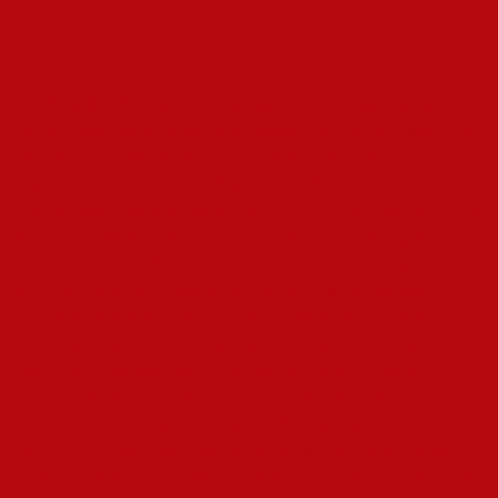
Vip Προνόμια
Παρά τα θετικά στοιχεία, οι παίκτες θα πρέπει να λάβουν
υπόψη τους τους χρόνους αναλήψεων και τους γεωγραφικούς
περιορισμούς. Αν ψάχνετε για ένα καζίνο με υψηλή
τεχνολογική ποιότητα και διάφορες επιλογές πληρωμών, το
Infinity Casino αξίζει σίγουρα μια δοκιμή. Ωστόσο, αν προτιμάτε
άμεσες αναλήψεις ή έχετε συγκεκριμένες απαιτήσεις σε
γλώσσες υποστήριξης, ίσως χρειαστεί να εξετάσετε επιπλέον
επιλογές. Οι χρήστες έχουν πρόσβαση σε κουλοχέρηδες,
επιτραπέζια ψυχαγωγία και ψυχαγωγία με κάρτες, άλλους
διαδικτυακούς προσομοιωτές καζίνο και ζωντανά παιχνίδια
καζίνο. Μπορείτε επίσης να μεταβείτε στην ενότητα του
bookmaker και να στοιχηματίσετε σε αθλήματα και
ηλεκτρονικά αθλήματα. 50+ ζωντανά τηλεπαιχνίδια όπως το
Broken of Bailed (Playtech) και 10+ αποκλειστικά VIP Gold
Gargote τραπέζια οπού θα στοιχηματίσετε μέχρι” “και 20. 000€