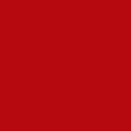
Το UX παραμένει άρτιο και έπειτα από ολοκληρωμένο έλεγχο,
δεν θα παρατηρήσετε κανένα κόλλημα στη πλοήγηση. Για
μεγαλύτερη ταχύτητα, θα βρείτε οδηγίες για να εγκαταστήσετε
shortcut του καζίνο στην αρχική σελίδα της προσωπική σας
συσκευής. Το Gambling establishment Infinity άνοιξε και είναι
έτοιμο να υποδεχτεί τους παίκτες από την Ελλάδα!
Επωφεληθείτε από τις τρελές προσφορές μας, χιλιάδες
παιχνίδια για κάθε γούστο και ευρύτερη κάλυψη των
στοιχηματικών αγορών. Επιλέξτε το μπόνους που δικαιούστε
για την εγγραφή στην πλατφόρμα και ξεκινήστε με ακόμα
περισσότερες ευκαιρίες για μεγάλα κέρδη.
Μυστήριο Πέφτει Παιχνίδια
Συνεργαζόμαστε με εταιρείες που διαθέτουν τεχνολογική
πρωτοπορία και δημιουργικότητα, εξασφαλίζοντας μια
συλλογή που συνδυάζει κλασικούς και καινοτόμους τίτλους.
Κάθε παιχνίδι περνάει απαιτητικούς ελέγχους για διαφάνεια,