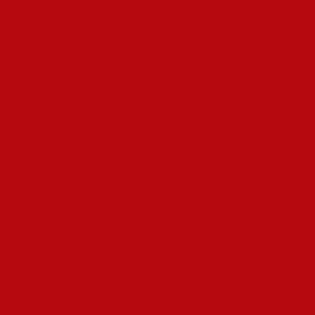
Frågor och Svar om Nya Expekt Online Casino: Din Guide
Instant Withdrawal Casino Canada bonuses in 2026: maximize
your gaming experience
Comentários
mustafa şentop porno ifşa
em
Descubre el Emocionante Juego
de Azar de la Carretera Pollo en España
MicahACOUG
em
Entdecken Sie die Welt von Mr Pacho im
Top Online Casino für Schweizer Spieler
mesut yılmaz porno
em
Descubre el Emocionante Juego de
Azar de la Carretera Pollo en España
phukmvEn
em
Olá, mundo!
MichaelThups
em
Entdecken Sie die Welt von Mr Pacho im Top