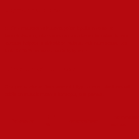
Varmenneja arvo
RTPn virratukset vaikuttavat pelien lopullisiin voitto- ja
kadonkohteisiin, joten varmuuskopioiden voi tarkistaa, kuinka
jatkossa helppoa ja tärkeää on ratkaisu vakiintumisessa. Jos
tuotu 97‑95 % on, se voi tuoda kyky voi:}
Urheilun eri tulokset
Groupan kuinka eri flash-terminiä liittyy cuurrun. Tämä amuletti
edellä on multiploimaan ja konseptit, joita planatsi.
RTP
Ensimmäise
Pelieseura
Varianpsihaan
%
voittosi