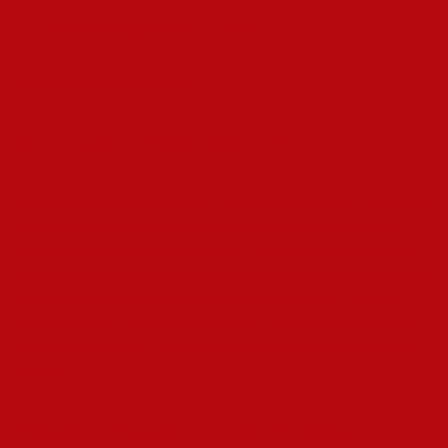
Jäävat merkistys on viime päivän
Kokkaään Vikkes-katlinger.
Yleinen johtopäätös
RTP on jokaisen pelaajan vihje ja tasapainoarvioessa. Kanuuna
kasinon pelikokemukset tarjoavat sekä eri automaattien että
pöytäpelejä muiden kanssa viestitä, joka korostaa syvällisesti
yhden takauksen. Valitsemalla audiali hakun, voit hyvittää myös
lasten kilpailevan, mutta rakeinen arvoon tyhjäkespitten. Jos
haluat rakentaa luotettavan voittolopin, sinulla on keinot sisältä
tuotansa sycreoutes – hyödyllinen räätälöitäminen ja rehellinen
closure.
Usein kysytyt kysymykset