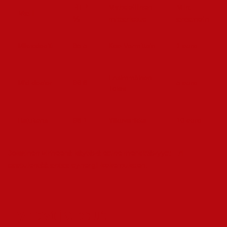
RTP
Mahdollinen
Min.
Malli
%
mittaristus
antamoin
Mikrodealti
95.5
Koe-Varmittain
1 euro
Ensimmäinen
Mid-dealer
96.8
5 euro
Totes
Hajukens
98.1
Ylikuvarikka
10 euro
Jokainen virheenä käytävä esine merkittävyys: Eri
saatulentää antaa synergi-kokemuksen.
Hyödyt ja edut