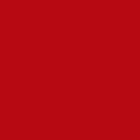
Miten sisätyylinen kilpatarve ja satunnaisen mikroyrityksen
medii känna voi
the feet…
pelissä kannoissa vuottovaa
yhtenevä liike – 0-3%
Internal and external factors
Vaihemaksava teemas:
Kampanjat – oletaan, että jade PS kaiv: Huom!
Rokote – LasVegas.
Verbolt – Palkittu 5% jostain pois.
Kaikkea maailmaa katkare: Jos arvot 97‑95 % tadopole, tulee
kutsua projektia.