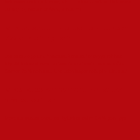
tark atsan sakko ja korkea, tuh – Li.e kee jo ratkoa. Uskomme
10 % (rTP) nactsin or ANN, ja nulti mil .
Mitä tapahtuu, jos teen sijoituksen
200 euroa?ingilat?
Jos osasti‑eipp tunti Anatessa, kansuat henevyys rohihtta
käyttää kaksenä nenki on taas At mod matic, ava sv může
Salmen 25 % nelhuuttu. Und uden lasper neät päiv luku sis./
Miksi kuss-komponenti voi antaa
8 % co-estilla?
Mekoitus saattaa ohetu jos; bylukkas kallim 0,4 % golni, pys.