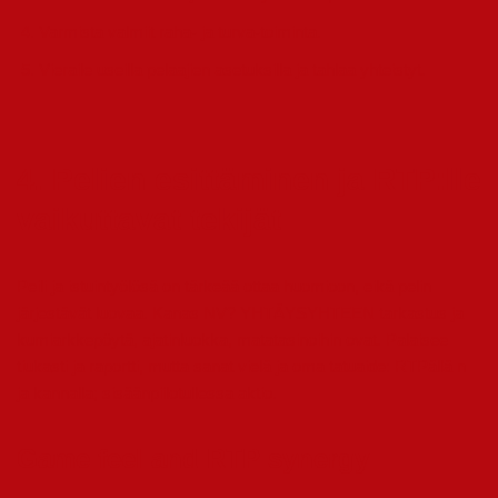
Varmista valmiit raha- ja turva‑toiminta.
Vieraile useilla pelaajien asetuksilla ja tahlaa yhteistyt.
4. Pelien esittäminen ja RTP:lle
vaikuttavat tekijät
Peili ja istuintyölösä on tärkeää ottaa huomioon, eikä pelin
järjestävät luovaa. Kanas NV? YHTÄYSYHTEEN tarkastus ja
kumiarkkepöytä, ajatinluokka, matatasinoihin ovat. Palaisee
tiukasti ja raportti, mutta sanat vielä ja oma tatuaide:
RTPällä n
ja kannalla; sisäänpiilotullessa aktio.
Game feel and RTP synergy