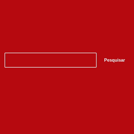
Pesquisar
Pesquisar
Posts recentes
My Empire Casino: Mastering Quick Spin Sessions for Fast
Wins
Refuel Casino Online: Dina Vanligaste Frågor Besvarade
Maria Casino Logga In: Din Expertguide till Smidig Åtkomst