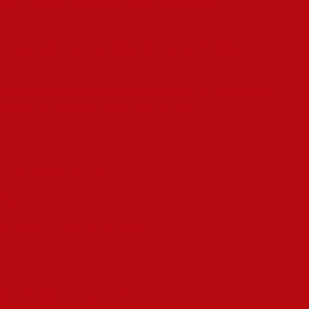
спекты важны при поиске таких источников.
оиска зеркала мостбет
для поиска актуального зеркала мостбет. Эти методы
льзовать платформу в полном объеме.
 со встроенным VPN.
та.
 групп в социальных сетях.
для доступа