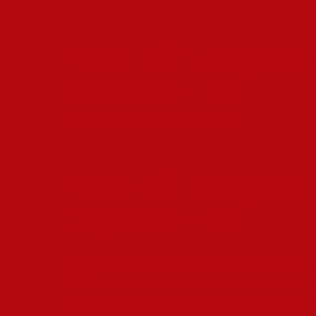
Pular
Как найти зеркал
para
o
справочник
conteúdo
por
kaique
21 de fevereiro de 2025
Как найти зеркал
справочник
Основная проблема многих пользователей пл
Заблокированные ресурсы часто становятся о
которые позволяют обойти блокировки. В этой