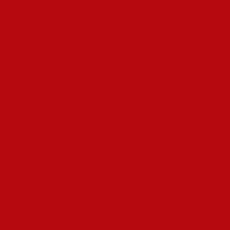
game for example blackjack and roulette
Yes, Midaur Gambling establishment is
designed to be mobile-suitable, enabling
players to enjoy betting toward apple’s
ios and android products
Free spin earnings is simply susceptible
to an excellent 40x wagering requisite
Without a doubt, even in the event, you
could glance at this type of prices out of
private reputation choices earlier to try
out
Comentários
aviator_piEi
em
Olá, mundo!