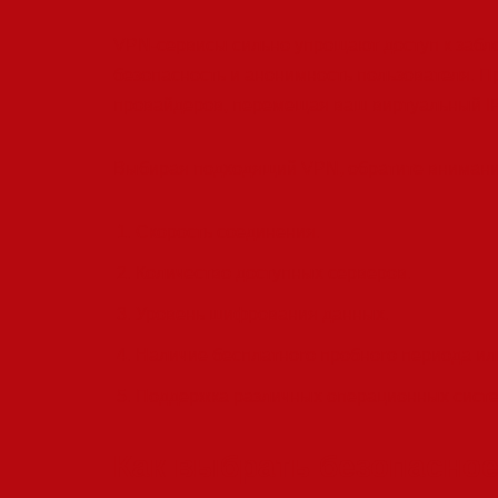
VPN-сервисы сильно упрощают доступ к забл
безопасность и анонимность пользователя. П
провайдеров, перемещая ваш виртуальный IP-а
Выбирая подходящий VPN, обратите внимани
Скорость соединения.
Количество доступных серверов.
Уровень шифрования данных.
Наличие бесплатного пробного периода ил
Поддержка различных операционных систем
Как выбрать безопасное