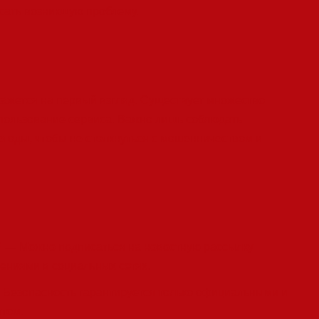
сать возникшую проблему.
 кажется на первый взгляд. Существует множество
спользование сервиса. Важно лишь соблюдать
тоды, чтобы не столкнуться с мошенничеством и
?
— Можно подписаться на новостную рассылку
ениями в социальных сетях.
Безопасность гарантируется только официальными и
том.