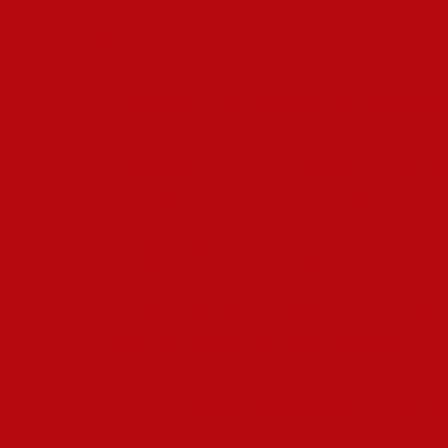
FAQ
1. Jakie dokumenty są potrzeb
Do weryfikacji konta w Slottica potrzebne są zw
zamieszkania (np. rachunek za media).
2. Jak długo trwa proces wypł
Czas realizacji wypłaty może się różnić w zale
zająć kilka dni roboczych, podczas gdy portfele 
3. Czy mogę wypłacić swoje ś