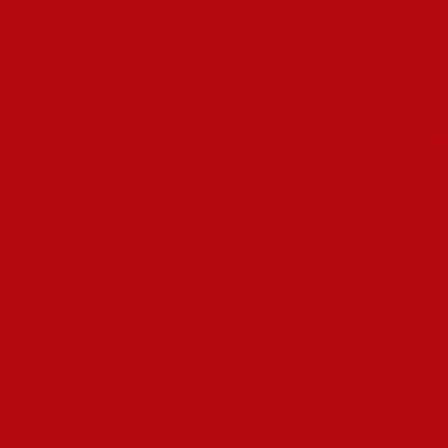
Czasami mogą wystąpić problemy związane z wyp
ich rozwiązania:
Odmowa weryfikacji konta: Upewnij się, że w
Brak środków na koncie: Sprawdź, czy na swo
Problemy techniczne: W przypadku technicznyc
W przypadku niepowodzenia najlepiej jest skonta
rozwiązanie.
5. Rady dotyczące be
Aby zapewnić, że twój proces wypłaty będzie pł