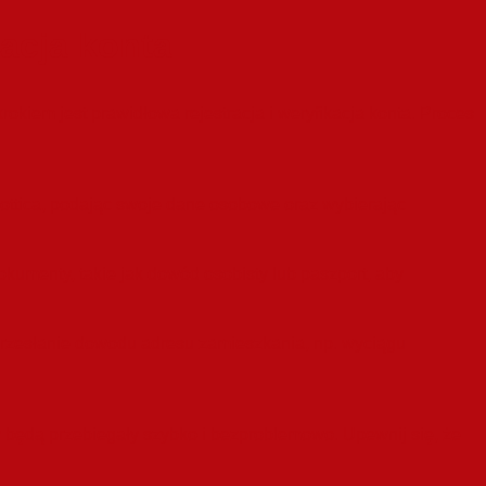
kacja konta
rokiem jest prawidłowa rejestracja i weryfikacja konta. Proces
Slottica, podając swoje dane osobowe oraz wybierając
kumenty, takie jak dowód osobisty lub paszport, aby
rzesłanie dowodu adresu zamieszkania, np. wyciągu
 będą przebiegały szybko i bezproblemowo. Upewnij się, że