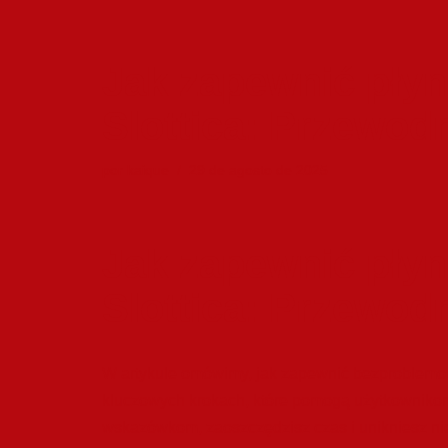
Pular
Jak zapewnić płyn
para
o
Slottica: Przewod
conteúdo
por
kaique
29 de agosto de 2025
Jak zapewnić płyn
Slottica: Przewod
W artykule omówimy, jak zapewnić bezproblemowy
kluczowych krokach, które pomogą użytkownikom 
wskazówkom, zaoszczędzisz czas i unikniesz ni