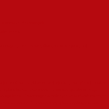
a transakcji finansowych.
woim koncie.
ansowych jest kluczowe, dlatego zawsze podejmuj
est możliwe dzięki właściwej rejestracji, weryfikacji, a także
miętaj o krokach, które powinieneś podjąć, aby uniknąć
wojego konta. Przestrzeganie podanych wskazówek znacząco
rodków, co pozwoli Ci cieszyć się grą bez zbędnego stresu.