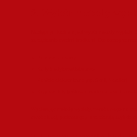
2. Wybór metody wypł
Następnym krokiem jest wybór metody wypłaty. S
zarządzanie swoimi środkami. Oto dostępne met
Przelew bankowy
Karty kredytowe/debetowe
Portfele elektroniczne (np. Skrill, Neteller)
Kryptowaluty (jeśli są otwarte na takie transak
Wybierając metodę wypłaty, zwróć uwagę na czas
trwać dłużej, podczas gdy inne oferują szybkie t
3. Proces wypłaty krok p