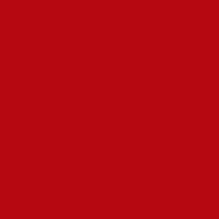
etodę wypłaty, czas na właściwy proces wypłaty. Poniżej
nie.
 się różnić w zależności od wybranej metody wypłaty. Zawsze
transakcji na swoim koncie.
i i ich rozwiązania