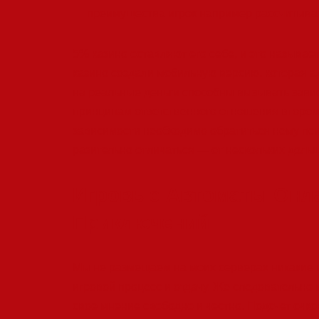
преимущества игрок например рассчитывать
5% казино оставляют его себе, и это называе
казино создали мобильную версию, которая а
на реальные деньги способны вызывать завис
принципам ответственного отношения втором
зависимости необходимо обратиться нему пси
разительно отличаться — от нескольких доль
Игровые Автоматы Онл
Приключений
Мы не размещаем на моих серверах никакие 
игровой процесс и отдачу. Же следовательно
свое мнение свободно и честно. Подсчет очко