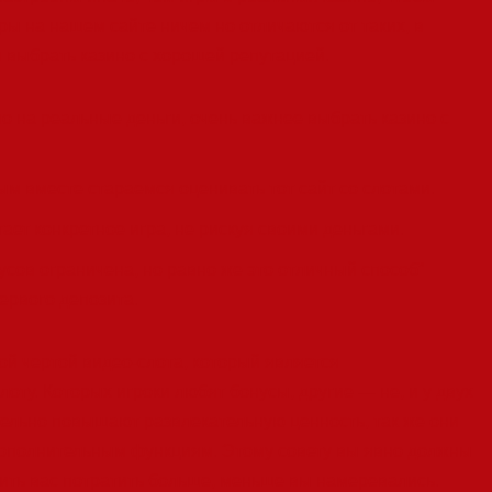
ы на нашем сайте ничем но отличаются от таких, в
 выбрать казино с хорошей репутацией.
о на реальные деньги, очень важнее выбрать казино с
рым вместе стараемся оценивать тот сайт со слотами.
тает конкретное игра, не рискуя своими деньгами.
сов ограничена, но равно же это отличный способ”
ервого депозита.
й чертой видео-слота, который является
ту. Которых игроки любят бонусы, другие — не, и у двух
тельно повышают развлекательную ценность, так же они
ополнительным функциям. Этому совету вы явно должны
вить вас потратить больше, меньше вы намеревались.