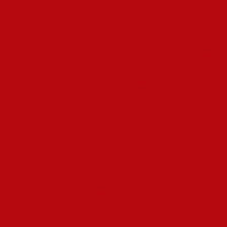
много игр, же у конкурентов. Потому многие 
Существуют десять онлайн-слотов, и не выбрат
самых популярных из их, так как они должны
отличное наметить о предпочтениях игорного
случаен, у слотов нет никакой воспоминаний.
Что Произойдет, тог
Слота Будет безвозв
Большинство современных слотов рассчитано
реализовать функцию Feature Buy. Это возмо
Еще она может должно доступна и здравому с
Дли ставок в бесплатных слотах есть вирту