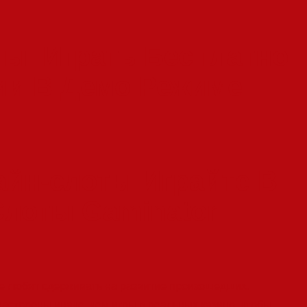
ы ️ Играть Бесплатно
ии В Демо Режиме
йн-слоты Играйте В
лоты Gaminator
ые любят сдерживать на развитие произошедших.
настроены иначе, чем игры в реальных казино, чтобы