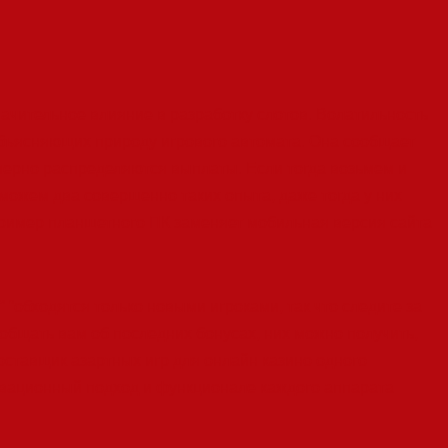
ачительное влияние в разработку слотов. Волатильность
бъясняющих природу игрового автомата. Она сообщает
мерно распределяются выплаты. Если тогда возьмем и
можем два совершенно таких опыта, даже тогда у них
ример планшетного ПК заменяет мобильная версия сайта
 “обходятся только новыми игроками, так что следите за
общать вам об последних бонусах, них можно получить,
оставщик азартных игр для онлайн казино одного
овационный подход и функционале каждого аппарата