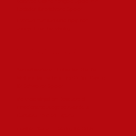
Betonred Casino Echtgeld Spiele: Ein
Leitfaden für erfahrene Spieler
Hvordan man kan søke hjelp helt
anonymt uten henvisning
Comentários
Kennethweike
em
Entdecken Sie die
Welt von Mr Pacho im Top Online Casino
für Schweizer Spieler
vip kripto sinyal
em
Descubre el
Emocionante Juego de Azar de la
Carretera Pollo en España
mostbet_tiea
em
Freezing the Odds: