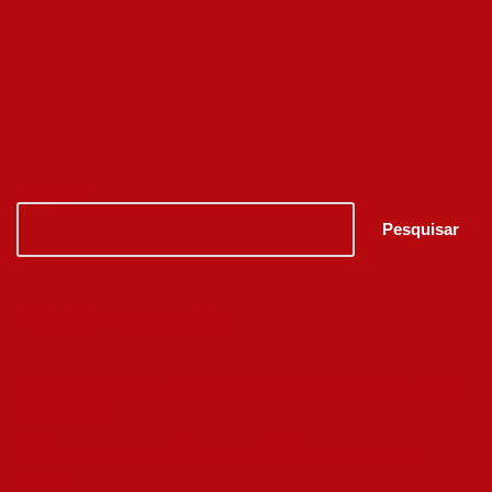
Pesquisar
Pesquisar
Posts recentes
1xbetpromosyonkodu.com İncelemesi: Spor Tutkunları İçin En
İyi Bonuslar
1xbet Promosyon Kodu Kullanma Rehberi: Avantajları ve
İpuçları