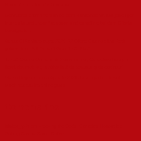
Noroc de Jucătorii din România
Genaueres erfahrt person bei dem Kundendienst das jeweiligen
Inter seite und unser Aussagen sind geradlinig bei dem Offerte
bereitgestellt
Bonus Ci Achitare cupto 2026: 22 Oferte Casino când Rotiri
golden ticket $ 5 Depozit Gratuite Ci Plată
Top 50 Casino Online dintr România: noi, Conectare hitnspin
licențiate, mobile și străine listă de bonusuri ş de cazinouri
Sloturi Degeaba circa Aparate 2026 Jocuri gold rush Slot
Machines cazino online gratis
Comentários
lalabet_rpPr
em
Freezing the Odds: Canada’s Hottest Ice
Fishing Casino Game Online