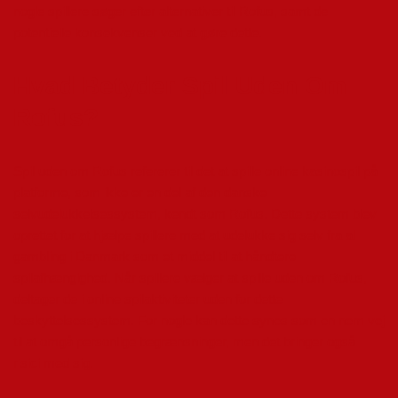
nogle spillere søger efter alternativer til Rofus, samt de
potentielle konsekvenser ved at gøre dette.
Hvad Betyder Spil Uden Om
Rofus?
Spil uden om Rofus refererer til det at spille online kasinospil på
platforme, som ikke er en del af den danske
selvudelukkelsessystem, kendt som Rofus. Dette system blev
oprettet for at hjælpe spillere med at udelukke sig selv fra al
gambling i Danmark som et middel til at håndtere
spilafhængighed. Når spillere vælger at spille uden om Rofus,
deltager de i online spilaktiviteter uden for dette
beskyttelsessystem. For nogle kan dette synes som en nem vej
til at omgå personlige begrænsninger, men det bringer også
risici med sig.