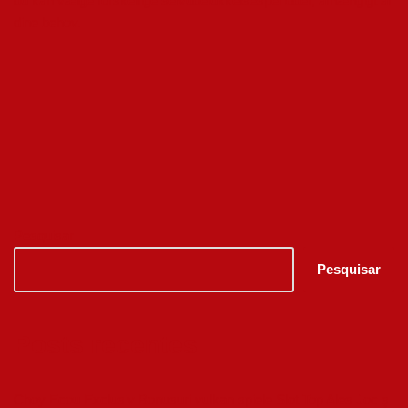
du kan vælge forskellige selvudelukkelsesperioder, afhængigt af
dine behov.
Pesquisar
Pesquisar
Posts recentes
Choy Ecou Exclusiv Bonusuri vulkan spiele Slot Top Ales Joc ş