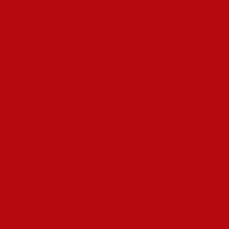
regulerede system er den ekstra sikkerhed og beskyttelse, det
giver. Danske licenserede kasinoer er underlagt strenge regler,
der sikrer retfærdige spil, spillernes sikkerhed, og
gennemsigtighed i betalinger. Når man spiller på et licenseret
casino, er der en vis sikkerhed i at vide, at kasinoet er blevet
vurderet og fundet passende af myndigheder, der prioriterer
spillerens velfærd.
Konklusion
Mens spil uden om Rofus kan tilbyde nogle umiddelbare fordele,
kommer det også med betydelige risici. Det er vigtigt for spillere
at vurdere disse risici op mod deres personlige behov og
ønsker. At vælge en vej uden regulering kan føre til problemer,
som kunne have været undgået inden for det danske systems
beskyttende rammer. For dem, der kæmper med gambling, vil
det altid være sikrere at vælge muligheder, der fremmer