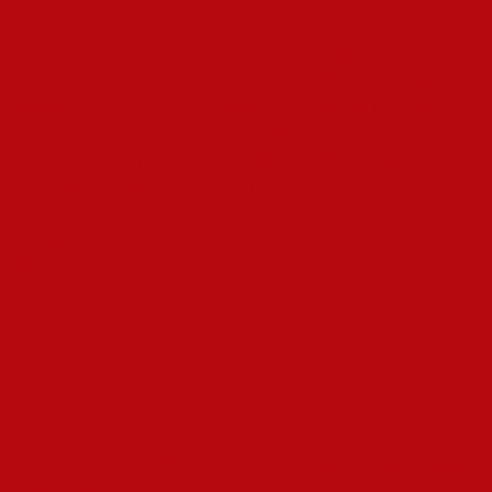
Die Anwendung der Fibonacci-Strategie bei Sportwetten ist im
Grunde identisch. Der Unterschied liegt in der Auswahl der
Wetten. Hier ist es wichtig, Wetten mit Quoten von 2,0 oder
höher zu finden. Dies können beispielsweise Wetten auf den
Ausgang eines Spiels, auf Tore oder auf andere Ereignisse sein.
Die Auswahl der richtigen Wetten ist entscheidend für den Erfolg
der Strategie. Man sollte sich auf Sportarten und Ligen
konzentrieren, in denen man sich gut auskennt und die
Wahrscheinlichkeiten realistisch einschätzen kann.
Vor- und Nachteile der
Fibonacci-Strategie
Wie jede Wettstrategie hat auch die Fibonacci-Strategie ihre Vor-
und Nachteile. Es ist wichtig, diese zu kennen, um die Strategie
effektiv einsetzen zu können.