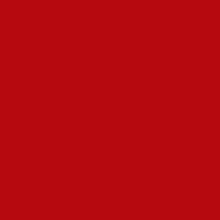
Halten Sie sich strikt an die Fibonacci-Sequenz und ändern Sie
die Einsätze nicht willkürlich. Behalten Sie Ihre Emotionen unter
Kontrolle und lassen Sie sich nicht von Verlusten entmutigen.
Bleiben Sie geduldig und diszipliniert.
Dokumentation
Führen Sie ein Wett-Tagebuch, in dem Sie Ihre Einsätze,
Gewinne und Verluste dokumentieren. Analysieren Sie Ihre
Ergebnisse, um Ihre Strategie zu optimieren und Fehler zu
vermeiden.
Fazit: Die Fibonacci-Strategie
als Werkzeug für den
erfahrenen Spieler