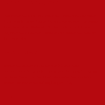
Bankroll-Management
Bestimmen Sie vorab Ihre maximale Einsatzhöhe und halten
Sie sich strikt daran. Setzen Sie nur einen kleinen Prozentsatz
Ihrer Bankroll pro Wette ein, um das Risiko zu minimieren.
Beginnen Sie mit kleinen Einsätzen und passen Sie diese an
Ihre Bankroll an.
Wett-Auswahl
Wählen Sie Wetten mit Quoten von 2,0 oder höher.
Recherchieren Sie gründlich und setzen Sie nur auf Ereignisse,
bei denen Sie sich sicher fühlen. Vermeiden Sie impulsive
Wetten und setzen Sie auf langfristigen Erfolg.
Disziplin