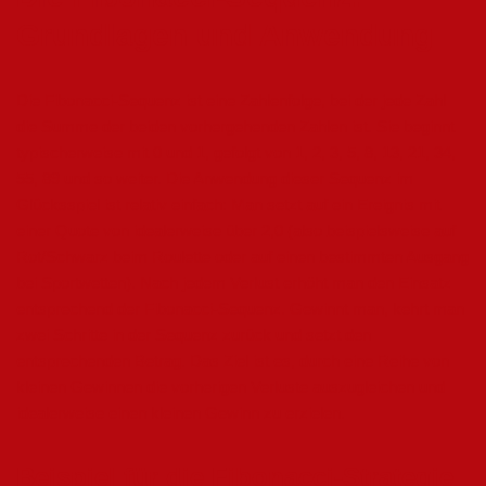
Grundlagen und Anwendung
Die Fibonacci-Sequenz ist eine Zahlenfolge, bei der jede Zahl
die Summe der beiden vorhergehenden Zahlen ist. Sie beginnt
typischerweise mit 0 und 1, gefolgt von 1, 2, 3, 5, 8, 13, 21, 34,
55, 89 und so weiter. Die Anwendung dieser Sequenz im
Glücksspiel ist relativ einfach: Man setzt auf ein Ereignis mit
einer Quote von idealerweise über 2,0 (also beispielsweise auf
Rot/Schwarz beim Roulette oder auf einen bestimmten Ausgang
bei Sportwetten). Nach jedem Verlust erhöht man den Einsatz
entsprechend der Fibonacci-Sequenz. Gewinnt man, kehrt man
zwei Schritte in der Sequenz zurück und setzt den
entsprechenden Betrag. Das Ziel ist es, durch eine Reihe von
kleinen Gewinnen die vorherigen Verluste auszugleichen und
idealerweise einen kleinen Gewinn zu erzielen.
Beispiel für die Fibonacci-Strategie