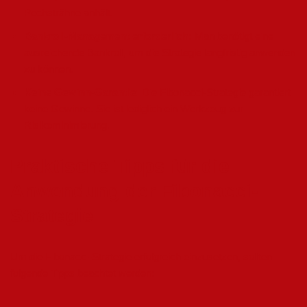
Pechsträhne anhält.
Bankroll-Management erforderlich:
Man benötigt eine
ausreichende Bankroll, um die Strategie langfristig anwenden
zu können.
Keine Gewinn-Garantie:
Die Fibonacci-Strategie garantiert
keine Gewinne. Sie ist lediglich ein Werkzeug zur
Risikominimierung.
Praktische Tipps für die
Anwendung der Fibonacci-
Strategie
Um die Fibonacci-Strategie erfolgreich einzusetzen, sollten
folgende Tipps beachtet werden: