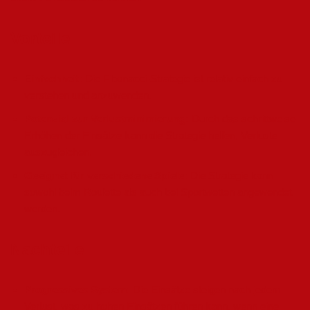
Vorteile
Einfachheit:
Die Fibonacci-Strategie ist relativ einfach zu
verstehen und anzuwenden.
Potenzial zur Verlustminimierung:
Durch das schrittweise
Erhöhen der Einsätze kann die Strategie helfen, Verluste
auszugleichen.
Geeignet für verschiedene Spiele:
Die Strategie kann
sowohl beim Roulette als auch bei Sportwetten angewendet
werden.
Nachteile
Progressives System:
Die Einsätze steigen nach jedem
Verlust, was zu hohen Einsätzen führen kann, wenn eine