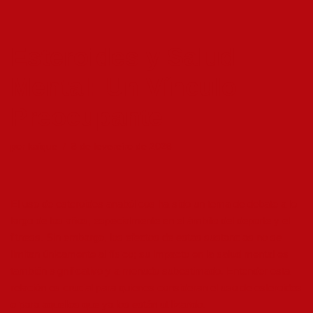
Pular
Esteroides y Salud
para
o
Mental: Un Vínculo
conteúdo
Preocupante
por
kaique
8 de fevereiro de 2026
El uso de esteroides anabólicos ha sido un tema de debate a lo
largo de los años, especialmente en el ámbito del deporte y el
fitness. Sin embargo, los efectos de estas sustancias no se
limitan únicamente al físico; su impacto en la salud mental es
también significativo y a menudo subestimado. Entender esta
relación es crucial para quienes consideran el uso de esteroides
o para aquellos que ya los están utilizando.