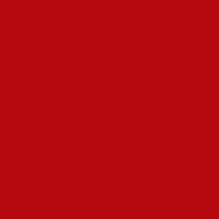
Consultar a un médico o especialista en salud mental antes
de comenzar cualquier régimen de esteroides.
Estar informados sobre los riesgos emocionales y
psicológicos asociados con su uso.
Considerar alternativas más seguras y sostenibles para
mejorar el rendimiento físico y la estética.
La relación entre los esteroides y la salud mental es compleja y
debe ser tratada con seriedad. La conciencia de estos efectos
puede ayudar a prevenir problemas en la salud mental y a
promover un enfoque más saludable hacia el bienestar general.