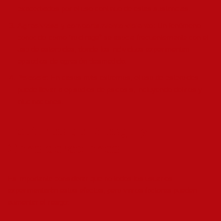
exacerbados por el uso continuo de estas sustancias.
Agresividad y comportamiento violento:
Un fenómeno
conocido como “roid rage” se asocia frecuentemente con el
uso de esteroides, donde los individuos experimentan
episodios de agresión desmedida.
Psicosis:
En casos más extremos, el uso de esteroides
puede llevar a episodios de psicosis, incluyendo delirios y
alucinaciones.
Factores de Riesgo y
Consideraciones
Es importante considerar que no todos los usuarios
experimentarán estos efectos, pero varios factores pueden
aumentar el riesgo: