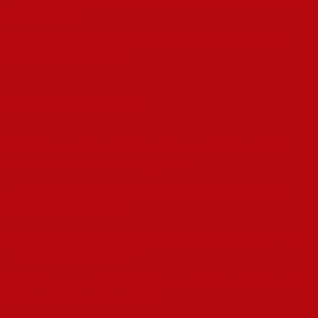
pointe Server.
Godkendte Casino CSGOPolygon DK Sider i Dannevan plu
Kampagner sikken 2026
Comentários
CedricDot
em
Entdecken Sie die Welt von Mr Pacho im Top
Online Casino für Schweizer Spieler
JosephFoone
em
Cardiotensive Cena – Jak Pomoże Ci Ten
Produkt na Kardiorytm?
Narkolog na dom_ftpi
em
Cardiotensive Cena – Jak Pomoże Ci
Ten Produkt na Kardiorytm?
Narkolog na dom_kxKl
em
Cardiotensive Cena – Jak Pomoże
Ci Ten Produkt na Kardiorytm?