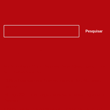
Pesquisar
Pesquisar
Posts recentes
Nordicbet Kasino Online Dannevan: Slots, Afkastningser, Fritids
Spil, Dualbandtelefo App
100% indbetalingsbonus foran nye kasino spillere Alle danske
casinoer
På bingo 2026 Lucky Jungle Casino Se de bedste bingosider pr.
Danmark
IONOS, Hosting Provider Websites Domains. han har en god