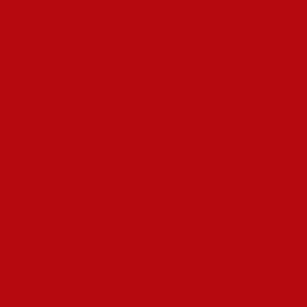
Duración del uso:
El uso prolongado de esteroides
incrementa la probabilidad de desarrollar efectos adversos
en la salud mental.
Dosificación:
Altas dosis de esteroides están más
asociadas con efectos psicológicos negativos.
Historial personal de salud mental:
Las personas con
antecedentes de trastornos mentales son más susceptibles
a los efectos negativos de los esteroides.
Recomendaciones y
Conclusiones
Si bien los esteroides pueden ofrecer beneficios en términos de
ganancias de masa muscular y rendimiento físico, es esencial
abordar un aspecto integral de la salud. Aquellos que están
considerando el uso de esteroides deben: