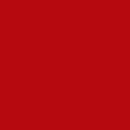
En
aquí
encontrará una guía útil para evitar errores comunes.
Los Efectos Secundarios de
los Esteroides en la Salud
Mental
Los esteroides anabólicos pueden causar una variedad de
efectos secundarios en la salud mental, que incluyen, pero no
se limitan a:
Alteraciones del estado de ánimo:
El uso de esteroides
puede provocar cambios bruscos en el estado de ánimo, que
van desde la euforia hasta la irritabilidad extrema.
Ansiedad y depresión:
Muchos usuarios de esteroides
reportan síntomas de ansiedad y depresión, que pueden ser