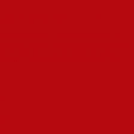
 spille uden om ROFUS
lvorlige konsekvenser. For det første kan det føre til en
ket kan skade en spillers mentale og økonomiske velbefindende.
ROFUS, da det potentielt kan føre til bøder eller strafbare
oner til familie og venner, der bekymrer sig om spillerens
ette.
oner.
hed.