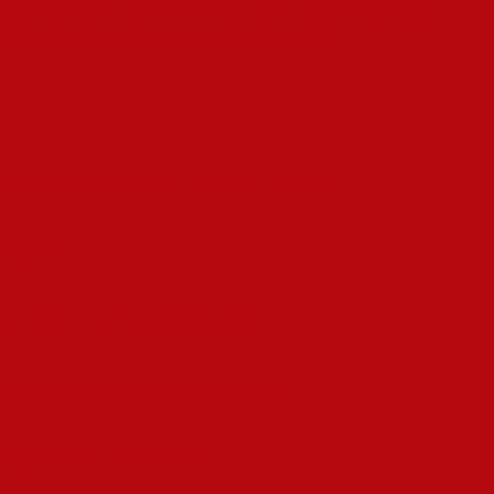
ge ansvarlige alternativer til gambling. Spillere bør altid
 spille ansvarligt og inden for sikre rammer.
de casinoer uden om ROFUS?
problemer.
yder ROFUS-reglerne?
onomiske tab og personlige problemer.
l spilleproblemer?