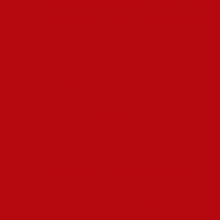
skabt for at beskytte spillere, og at der findes man
prioritere deres mentale sundhed og trivsel ved at
FAQ
1. Kan jeg spille på unotere
Ja, men det er risikabelt og kan føre til alvorlige 
2. Hvad sker der, hvis jeg br
Du kan risikere juridiske konsekvenser, samt øk
3. Hvordan kan jeg få hjælp ti