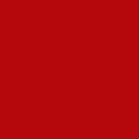
äte stellt sicher, dass Spieler ihre Lieblingsspiele unterwegs
r in der Schlange im Supermarkt warten, Casinovas mobile
r Konto und das Spielen Ihrer Lieblingsspiele.
e von Casinova Casino
o
beizutreten, ist es wichtig, die Vor- und Nachteile abzuwägen.
ngreiche Spielbibliothek mit über 9.000+ Titeln*
den, einschließlich Kryptowährungen* Schnelle
eine Gebühren für Ein- oder Auszahlungen* Laufende Aktionen
ge nennenswerte Nachteile:* Hohe Wettanforderung (35x) beim
inzahlungen mit Skrill oder Neteller qualifizieren nicht für