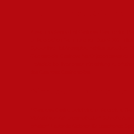
Fazit: Bis zu 350 Freis
Zusammenfassend ist Casinova Casino eine Plattfo
umfangreichen Sammlung von über 9.000+ Titeln
Spieler ihre Lieblingsspiele nahtlos genießen. O
Glücksspiels, Casinova hat für jeden etwas zu bi
Freispiele bei Ihrer ersten Einzahlung zu erhalte
des Casinova Casino selbst.
Wichtigste Erkenntnisse
* Casinova Casino bietet eine umfangreiche Samm
Vielzahl von Zahlungsmethoden* Schnelle Auszah
erhalten* Laufende Aktionen für bestehende Spiel