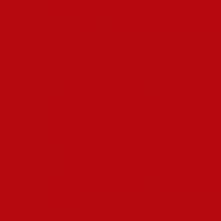
Verfügbarkeit in 20 Sprachen, darunter Englisch
und Finnisch, erhöht die Attraktivität für ein vielf
Erkundung der Game L
Mit über 100 Anbietern, die zur Game Library bei
den bekannten Anbietern gehören NetEnt, Evolut
Gaming, Spinomenal, Red Tiger Gaming und Novoma
dass Spieler Zugriff auf eine breite Palette von 
Spielmechaniken.Beim Durchstöbern der Game Li
Online Slots, Live Casino, Tischspiele und Video
einer Vielzahl von Titeln, die klassische, Video
bieten. Spieler können auch in Progressive Jack
bieten.