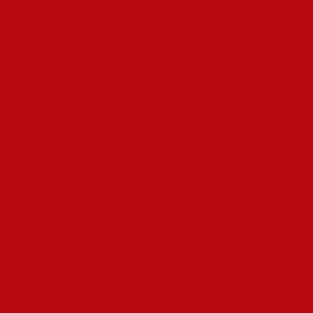
piyasada.
Mobil Tabanlı Igaming
Çevrimiçi makineler oynamak için ipuçları sadece şansla ilgili
değil, aynı zamanda bahis oynama ve bedava dönüşleri
yönetme yeteneğiyle de ilgilidir. Her oyuncu kazanma şansını
artırmak ister ve bu konuda size yardımcı olacaksınız. Hemen
hemen her oyun geliştiricisi, ayda bir veya en az üç ayda bir
yeni bir slot makinesi çıkarmak için mücadele ediyor. Bu
nedenle, çevrimiçi oynamak için en iyi slotları seçmek, sadece
çok fazla başlık olduğu için değil, oyunun çok fazla yinelemesi
ve varyasyonu olduğu için biraz zor.
Çevrimiçi olarak ücretsiz casino oyunları oynayabilirsiniz ve
bunları bilgisayarınıza veya akıllı telefonunuza indirmeniz
zorunlu değildir. Bu bir kart oyunları ailesidir ve en ünlü çeşidi
Texas Hold’em’dir. Poker oynarken oyuncular, ortak kartları