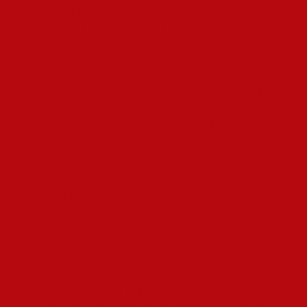
gambling establishment sitelerini ziyaret edebilirsiniz. Çevrimiçi
casino oyunlarının geleneksel olanlardan nasıl farklılaştığına
gelince, aşağıdaki noktalara bakalım. Monopoly Big Baller
ayrıca, katılmak için several veya 5 zar üzerine bahis oynaman
gerek heyecan verici bir bonu oyunu içerir. Her iki atış için sobre
tüm sayılar çekilirse, özelliklerle ve 200x’e kadar çarpanlarla
dolu bir Monopoly oyun masası içerin reward oyun başlar.
Bonus oyunda ‘’olan’’ oyuncular, Bay Monopoly’yi hareket
ettirmek için zar atabilir.
Üstün teknoloji, mükemmel kamera çalışması empieza en
kaliteli canlı yayın akışı neticesinde aksiyonun tek bir anını
dahi asla kaçırmanıza gerek kalmaz.
Bu oyunlar, oyunculara büyük kazançlar sunma
potansiyeline sahip olup, slot makineleri dünyasında en çok
tercih edilenler arasındadır.
Slot oyunlarında başarılı olmanın temel yollarından biri,