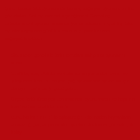
Şimdi kısaca Slot oyunlarında kazanç sağlayan oyunlara birlikte
göz atalım. Slot oyunlar oldukça eğlenceli Gambling
establishment oyunları arasında yer almaktadır. Birçok kişi Slot
oyunlar sayesinde günlük stresini atıp, para kazancı
sağlayabilmektedir.
Slot siteleri genellikle farklı temalara sahip slot oyunlarını
sunar.
Grafikler, ses, efektler ve kullanıcı arayüzündeki evrim ve
iyileştirme, konu bu en yeni çağ oyunlarında oyuncular için
deneyimi daha da iyi good getirdi.
Birçok farklı türde position makinesi oyunu vardır ve hepsinin
kendine has özellikleri vardır.
Bunu harika bir RTP ile eşleştirdiğinizde, neden hayranların
en sevdiği gerçek paralı slot oyunları olduklarını görmek çok
kolay.