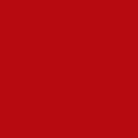
Pular
En Çok Kazandıran 10
para
o
Slot Machine Oyunu
conteúdo
2025
por
kaique
3 de maio de 2025
Türkiyedeki Durante
Çok Kazandıran Slot
Machine Siteleri: Güncel
Liste Ve İncelemeler