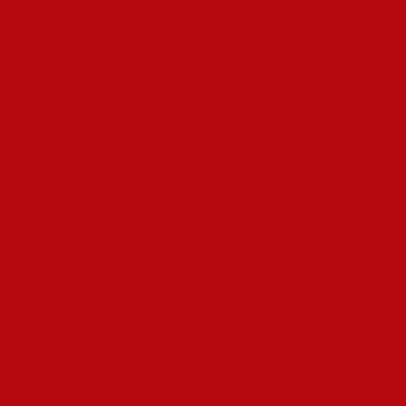
Book of 99, 2005’te piyasaya sürülen Book of Ra slot
oyununun contemporary bir versiyonudur.
Türkçe konuşan bir destek ekibi de önemlidir çünkü sorularınızı
Türkçe olarak sorabilirsiniz. Slot oyunları son yıllarda on-line”
“online casino dünyasında büyük bir popülerlik kazandı. Diğer
online casino oyunlarından farklı olarak, slot machine oyunları
şans faktörüne dayanır ve oyuncuların oynarken eğlenmelerini
sağlar. High Roller, büyük paralar için oyun oynamak
istiyorsanız sizin için doğru casinodur. Çok büyük bahislerle
oynayabileceğiniz muazzam bir rulet, bakara, black jack ve
diğer terme conseillé oyunları yelpazesine sahiptir.
Book Of Cartoons Slotu
Eğer 10 bedava dönüş turundayken en yüksek ödeme yapan
sembolle tüm ekranı doldurursanız five. 000 kat özelliği devreye
girer. Online casinolar, sadık oyuncularına çeşitli statüler