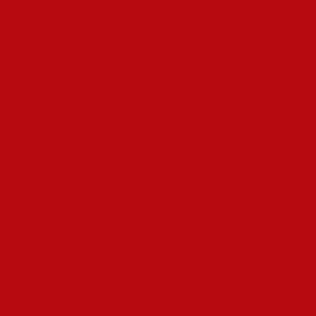
Çoğu ödül, belirli bir bahis şartına bağlıdır, yani bonus
miktarının birkaç kez çevrilmesi gerekmektedir.
Site, kullanıcı dostu arayüzü sayesinde kullanıcıların oyunları
kolayca bulmasını sağlar.
Indiana Jones’un bu muhteşem Play’n GO slotunda eserlerin
ve hazinelerin peşinde koşuyorsunuz.
Mobil uygulama ile yatırım yapmak veya para çekmek de çok
kolaydır. Onwin Casino, Türkiye’deki casino tutkunlarına
güvenilir bir oyun ortamı sunar. Ayrıca, sitede yer alan canlı
destek hattı sayesinde sorularınıza anında yanıt alabilirsiniz.