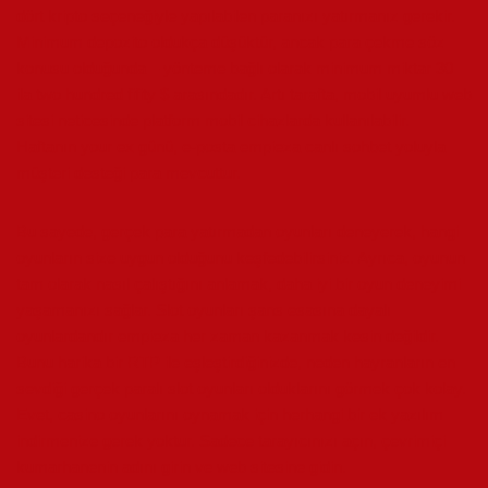
dört kripto seçeneğiyle yapılabilen paranızı yatırmanız gerekir.
Minimum depozito oldukça düşüktür, ancak para çekme söz
konusu olduğunda – yönteme bağlı olarak minimum miktar 30
ila two hundred fifity $ arasındadır. Artı tarafta, mobil uyumlu web
sitesi neticesinde platform mobil cihazlarda kullanılabilir.
Haftanın your ex günü, e-posta empieza canlı sohbet yoluyla
müşteri desteği para mevcuttur.
Bu sayede, gerçek para yatırmadan oyunları deneyerek, hangi
oyunların size uygun olduğunu keşfedebilirsiniz. Ayrıca, oyunun
tam olarak nasıl çalıştığını anlamak, daha iyi bir oyun deneyimi
yaşamanızı sağlar. Slot oyunları şans esasına dayalı
oyunlardandır empieza her zaman kazanmak kesin değildir.
Bunu harika bir RTP ile eşleştirdiğinizde, neden hayranların en
sevdiği gerçek paralı slot oyunları olduklarını görmek çok kolay.
Evet, casino oyunlarını oynamak için herhangi bir ek yazılım
indirmenize gerek yoktur. Sadece tarayıcınızı açın, çevrimiçi
kumarhanenin adını girin ve web sitesine gidin.