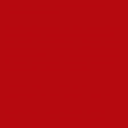
emin olmak için sitenin lisanslı bir kuruluş tarafından
denetlendiğinden emin olun.
Türkiye’de gambling establishment siteleri oldukça popülerdir ve
aralarından sobre iyi seçeneği bulmak için birçok seçeneğiniz
vardır. Aşağıda, durante popüler casino siteleri hakkında ayrıntılı
bilgi bulabilirsiniz. Ayrıca, mobil casino siteleri hakkında da bilgi
alabilirsiniz ve istediğiniz zaman ve yerde oyun oynayabilirsiniz.
Hızlı empieza enerjik yapısıyla bilinen Craps,” “oyuncuların
oynamayı sevdiği popüler casino oyunlarından biridir.
Online Casino Hırvatistan –
Seçimimiz En İyi Several Casino
Böyle bir durumda, bunu gece veya gündüz herhangi bir
zamanda e-posta veya canlı sohbet yoluyla yapabilirsiniz.
Gerçek bahis oynamak için, çeşitli geleneksel yöntemlerle ve