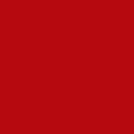
Gerçek parayla on line casino oyunları oynamak, çevrimiçi
casino web sitelerinde en kolay çevrimiçi yöntemdir.
Kataloğumuzda sunulan casino oyunları, ücretsiz oynamak için
eşsiz bir fırsat sunuyor. En popüler oyunları finansal riskler
olmadan para karşılığında test edebileceksiniz.
Lightning Roulette Oyun
Çeşitliliği empieza sadeliği ile oyuncuları eğlendiren heyecan
verici ve önemli bir casino oyunu yaratıyorlar. Oyuncular
makaraları döndürür ve ödeme çizgileri boyunca eşleşen bir
sembol bulmayı dilerler. Çevrimiçi slot makineleri çok sayıda
renk, tema ve format içerir. Büyük ikramiyeyi kazanmanın
heyecanı oyuncuların gelmeye devam etmesini sağlıyor.
Güvenilir online casino siteleri, lisanslı ve düzenlenmiş
operatörler tarafından işletilmektedir. Bu sitelerin, resmi yetkililer
tarafından alınmış lisansları bulunmaktadır.