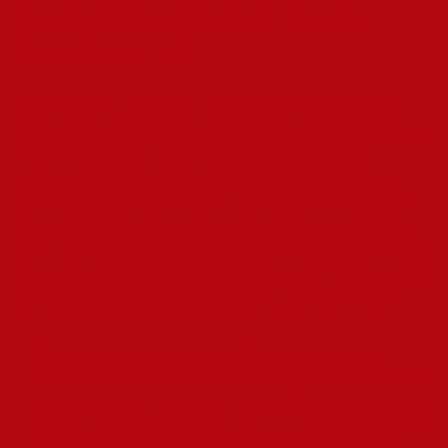
Çevrimiçi Ücretsiz Slot Oyunları
Nasıl Oynanır?
Sahabet Casino, Türkiye’deki en güvenilir ve popüler casino
sitelerinden biridir. Site, 2024 casino siteleri listesi içinde yer alır
ve oyunculara geniş bir oyun seçeneği sunar. Sahabet
Casino’nun sobre önemli özelliklerinden biri, yüksek kaliteli
güvenlik sistemidir. Oyuncuların kişisel bilgileri ve ödemeleri
güvenli bir şekilde saklanır. Ayrıca, siteye kayıt olduktan sonra
oyuncuların oynayabileceği birçok bonus ve promosyon bulunur.
Casino siteleri genellikle slot” “makineleri, rulet, blackjack, online
poker gibi klasik empieza popüler casino oyunlarını sunar.
Oyuncular bazen canlı casino stüdyosunun rahatsız
olduğundan ve aksiyon tasvirinin daha iyi olabileceğini ilettiler.
Düşük miktarda bahis yaparak yüksek miktarda kazandıran
bir slot machine game oyunu olduğu için listeye ekledim.