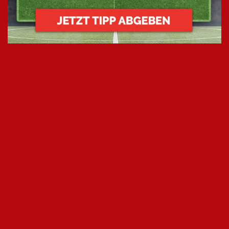
Bonusangebote und Promotionen verstehen
ist der
Schlüssel zu echten Ersparnissen. Viele Online-Casinos locken
mit verlockenden Willkommenspaketen, doch die genauen
Umsatzbedingungen entscheiden über den tatsächlichen Wert
eines Bonus.
Umsatzbedingungen prüfen:
Der Bonus muss oft 30- bis
40-mal umgesetzt werden, bevor eine Auszahlung möglich
ist.
Spielgewichtung beachten:
Nicht alle Spiele zählen gleich
viel – Slots meist zu 100 %, Tischspiele oft nur zu 10 %.
Maximaleinsätze:
Überschreiten Sie den festgelegten
Höchsteinsatz während der Bonuslaufzeit nicht, sonft verfällt