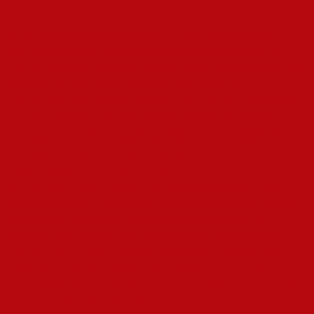
In der Welt der Wettanbieter sind
beliebte Wettarten und
Spezialmärkte
der entscheidende Faktor für Spannung und
Vielfalt. Während klassische Tipps auf Sieg oder Niederlage das
Fundament bilden, öffnen exotische Märkte die Tür zu
unerwarteten Geschichten. Wetten darauf, ob ein Fußballspieler
eine Gelbe Karte sieht oder welche Musikrichtung bei der
nächsten Grand-Prix-Siegerin gespielt wird, verwandeln das
Zuschauen in ein persönliches Abenteuer. Besonders Live-
Wetten während eines Tennismatches lassen den Puls rasen,
da sich die Quoten mit jedem Ballwechsel verändern. Diese
Nischen wie „Next Goalscorer“ oder politische Events auf dem
Wetttableau brechen das Monopol des Mainstreams und
belohnen den scharfen Blick für Details.
Spezialmärkte für
Politik, Wetter und Kreativität
fordern den Tippgeber heraus,
seinen Horizont weit über den Sportplatz hinaus zu spannen. So
wird jede Wette zu einem Mikrokosmos voller Überraschungen
und kurzer, intensiver Geschichten.