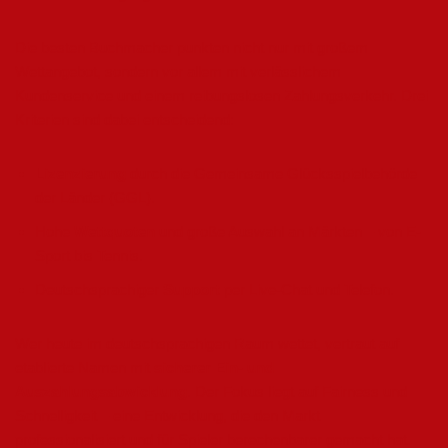
Die besten Buchmacher punkten nicht nur mit großem
Wettangebot, sondern vor allem mit verlässlichem
Kundenservice und einem reibungslosen Zahlungsverkehr. Drei
Kriterien sind dabei entscheidend:
Lizenzierung
durch die Gemeinsame Glücksspielbehörde
der Länder (GGL).
Hohe
Wettquoten
und große Auswahl an Märkten – von E-
Sport bis Tennis.
Deutschsprachiger
Support
per Live-Chat und Telefon.
Wer heute im deutschsprachigen Raum wettet, vertraut auf
etablierte Namen mit
sicherer Ein- und
Auszahlungsabwicklung
. Der Fokus liegt auf Fairness und
Schnelligkeit – eine Entwicklung, die den Markt
professionalisiert und für Spieler berechenbarer gemacht hat.