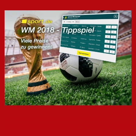
Die rechtlichen Rahmenbedingungen in Deutschland,
insbesondere die Datenschutz-Grundverordnung (DSGVO) und
das Bundesdatenschutzgesetz (BDSG), legen strenge