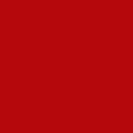
Deutschland werden durch die DSGVO, das BSI-Gesetz und
branchenspezifische Normen wie KRITIS gesetzt.
Unternehmen müssen
technische und organisatorische
Maßnahmen (TOM)
umsetzen, um Bußgelder und
Haftungsrisiken zu vermeiden. Besonders dynamisch zeigt sich
die Abgrenzung zwischen präventiven Controls (Firewalls,
Verschlüsselung) und reaktiven Pflichten (Meldung von
Datenpannen innerhalb von 72 Stunden). Ein zentraler Punkt:
Auch externe Dienstleister haften bei Verstößen.
Check:
Wurde ein Datenschutzbeauftragter bestellt?
Check:
Sind Auftragsverarbeitungsverträge (AVV) aktuell?
Check:
Erfolgt regelmäßige Penetrationstests?
Q: Bin ich als kleiner Mittelständler von KRITIS betroffen?
A: Nein, KRITIS gilt nur für Betreiber kritischer Infrastrukturen ab
500.000 versorgten Personen oder entsprechender
Branchenrelevanz. Für KMIs reicht meist die DSGVO-