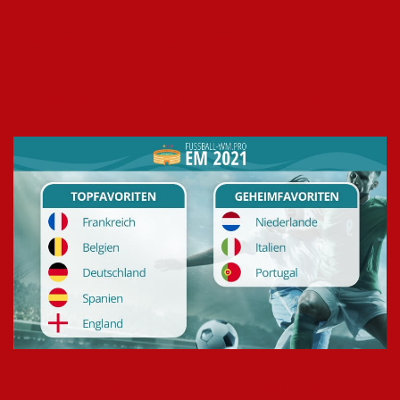
Umsatzfaktor (z. B. 30-fach setzen)
Gültigkeitsdauer des Bonus
Eingeschränkte Spiele für die Freispiel-Promotion
Nur wer diese Details durchschaut, kann Bonusangebote