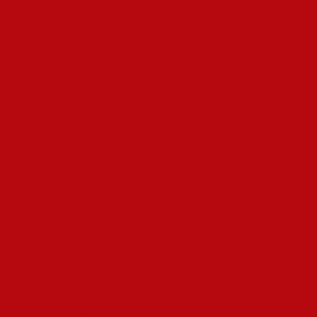
Ein guter Buchmacher sollte immer auch verantwortungsvolles
Spielen fördern.
Wichtige Kriterien bei der
Auswahl eines Wettdienstes
Bei der Auswahl eines Wettdienstes sind
Lizenzierung und
Seriosität
absolute Grundvoraussetzungen. Achten Sie stets
auf eine gültige Konzession, etwa aus Malta oder der EU, die
faire Bedingungen garantiert. Entscheidend sind zudem
attraktive Quoten, die langfristig Ihre Gewinnchancen
beeinflussen, sowie ein breites Wettangebot für Sportarten wie
Fußball, Tennis und E-Sports. Ein weiteres zentrales Kriterium
ist der Kundenservice: Dieser sollte mehrsprachig, schnell und
rund um die Uhr erreichbar sein. Auch die Ein- und
Auszahlungsoptionen sowie transparente Bonusbedingungen für
Willkommensangebote sollten Sie genau prüfen. Versteckte