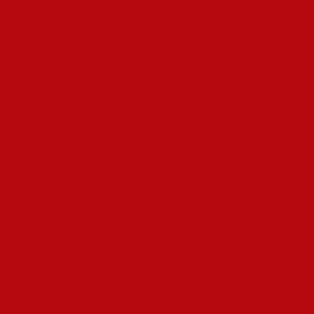
verantwortungsvolles Wetten
Die rechtlichen Rahmenbedingungen für IT-Sicherheit in
Deutschland und der EU sind durch die DSGVO und das BSI-
Gesetz streng definiert. Unternehmen müssen Risiken
systematisch managen, Bußgelder vermeiden und das
Vertrauen ihrer Kunden schützen. Ein dynamischer
Rechtsrahmen erfordert kontinuierliche Anpassung an neue
Bedrohungen wie Ransomware oder KI-gestützte Angriffe.
Compliance gilt dabei als entscheidender
Wettbewerbsvorteil
, der Sicherheit mit operativer Exzellenz
verbindet. Ohne klare Richtlinien drohen nicht nur finanzielle,
sondern auch reputationsbezogene Verluste.
Beliebte Wettarten und
Spezialmärkte