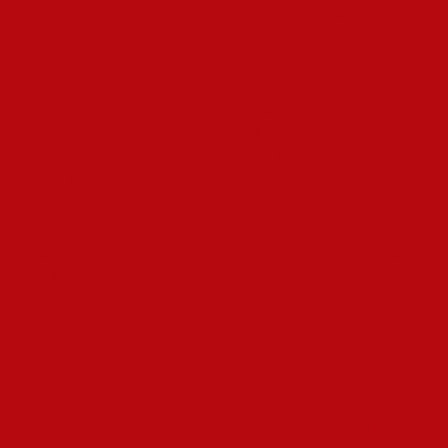
Anforderungen an die Verarbeitung personenbezogener Daten
fest. Diese Vorschriften zielen darauf ab, die
Sicherheit im
Datenschutz
zu gewährleisten, indem sie technische und
organisatorische Maßnahmen vorschreiben. Unternehmen
müssen Risiken durch Verschlüsselung, Zugriffskontrollen und
regelmäßige Audits minimieren. Parallel dazu definiert das IT-
Sicherheitsgesetz Mindeststandards für kritische
Infrastrukturen. Die Einhaltung dieser Normen ist nicht nur
rechtlich verpflichtend, sondern auch entscheidend für das
Vertrauen der Nutzer. Verstöße können zu erheblichen
Bußgeldern führen, weshalb eine kontinuierliche Anpassung an
aktuelle Bedrohungslagen erforderlich ist.
Der Glücksspielstaatsvertrag und
seine Auswirkungen
Die rechtlichen Rahmenbedingungen der IT-Sicherheit in