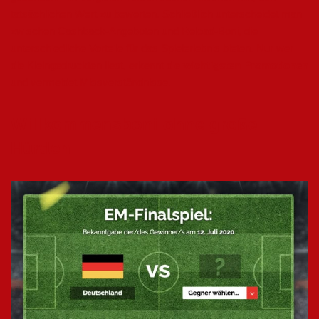
tatsächlichen Wert zu bewerten. Schließlich unterscheidet man
zwischen Cashback-Angeboten und Reload-Boni, die
unterschiedliche Vorteile für das Spielerlebnis bieten. Nur wer
die Kleingedruckten liest, erkennt die
wichtigsten Promotionen
und vermeidet Missverständnisse.
Willkommensboni ohne große
Hürden