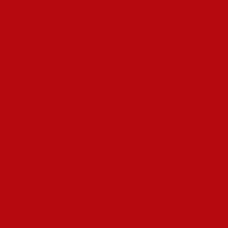
Pular
Die besten Buchmacher
para
o
im deutschsprachigen
conteúdo
Markt
por
kaique
8 de junho de 2026
Die besten Sportwetten Anbieter für 2025 spannend verglichen
Die Welt der
Sportwetten Anbieter
in Deutschland wächst
stetig und bietet Wettfreunden eine Vielzahl an seriösen Online-
Buchmachern mit attraktiven Quoten und Live-Wetten. Von
etablierten Anbietern mit deutscher Lizenz bis hin zu
internationalen Plattformen ist die Auswahl groß, doch die