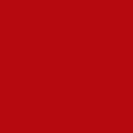
Wettanbieter Deutschland
erkennen die Bedürfnisse ihrer
Kunden und bieten stets einen fairen Neuanfang. Letztlich ist es
die Mischung aus einem warmherzigen Service und der
zuverlässigen Buchmacher Auswahl
, die den Unterschied
zwischen einem einfachen Tipp und einem unvergesslichen
Spielerlebnis ausmacht.
Lizenzierte Anbieter aus
Deutschland und Malta
Die besten Buchmacher im deutschsprachigen Markt zeichnen
sich durch faire Quoten, schnelle Auszahlungen und eine starke
lokale Lizenz aus.
Bei der Auswahl eines seriösen
Wettanbieters
sollte man vor allem auf die Regulierung durch
die Gemeinsame Glücksspielbehörde der Länder (GGL) achten.
Beliebte Dienste wie Betano, Bwin oder Tipico bieten oft einen
Willkommensbonus und eine benutzerfreundliche App. Wichtig