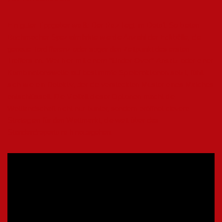
Ein guter Tippgeber weiß: Der Reiz liegt im Detail. So bieten
Buchmacher Spezialmärkte wie die Anzahl der Eckbälle, die
genaue Tordifferenz oder sogar den Zeitpunkt des ersten
Treffers an. Wer hier mit einem *Under-Over*-Ansatz oder einer
Kombinationswette auf bestimmte Spieleraktionen setzt, fühlt
sich wie ein Detektiv, der die versteckten Muster eines Matches
entschlüsselt. Die Vielfalt dieser Optionen macht die
Wettlandschaft nicht nur bunter, sondern eröffnet clevere
Strategien für den Wettmarkt, die weit über das
Standardrepertoire hinausgehen.