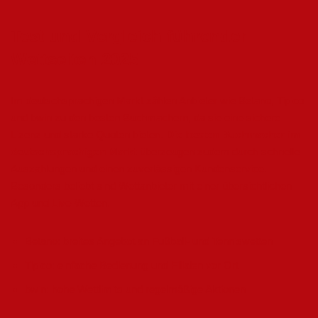
Test und Vergleich führender
Wettseiten 2025
Im deutschsprachigen Markt zählen Anbieter wie Betano, Tipico
und bwin zu den besten Buchmachern, da sie eine sichere
Lizenz und starke Quoten bieten.
Die besten Buchmacher im
deutschsprachigen Markt
überzeugen zudem durch schnelle
Auszahlungen und einen zuverlässigen Kundenservice.
Besonders beliebt sind Wettanbieter mit einer übersichtlichen
App und Live-Wetten.
Betano: breites Angebot an Fußball- und Tenniswetten
Tipico: einfache Bedienung und Filialen vor Ort
bwin: hohe Wettlimits und regelmäßige Aktionen