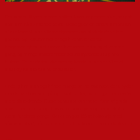
Derudover tilbyder mange spilleautomater progressive jackpots,
som kan nå svimlende beløb. Dette giver en ekstra dimension
af excitement, da spillerne drømmer om at vinde den store
gevinst. Spilleautomater er også kendt for deres
brugervenlighed; det kræver ikke meget erfaring at komme i
gang, og mange spillere finder det afslappende at spinne
hjulene. Det er derfor ikke overraskende, at disse spil er et
must-try for alle casino entusiaster.
Endelig kan man også finde mange online casinoer, der tilbyder
eksklusive bonusser på spilleautomater, hvilket gør dem endnu
mere tiltrækkende. Disse bonusser kan være i form af gratis
spins eller indbetalingsbonusser, som giver spillerne ekstra
værdi for deres penge. Det er en god idé at holde øje med
sådanne tilbud, når man ønsker at maksimere sin spiloplevelse.