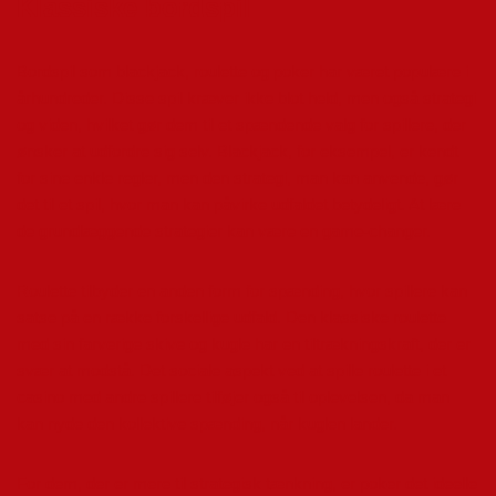
Klassiske bordspil
Bordspil som blackjack, roulette og poker har været populære i
århundreder. Disse spil kræver ikke blot held, men også strategi
og viden, hvilket gør dem til et spændende valg for spillere, der
ønsker at udfordre sig selv. Blackjack, for eksempel, er kendt
for sine enkle regler, men den strategi, man kan anvende, gør
det til et spil, hvor man kan påvirke udfaldet betydeligt. At lære
de grundlæggende strategier kan være en game-changer.
Roulette tilbyder en anden form for spænding, hvor spillere kan
satse på en række forskellige udfald. Den klassiske roulette
med sin farverige skive og kugle har en tiltrækningskraft, der er
svær at modstå. Det sociale aspekt ved at spille roulette i et
casino med andre spillere tilføjer også til oplevelsen, da man
kan nyde den kollektive spænding, når kuglen lander.
For dem, der er mere til strategisk tænkning, er poker det ideelle