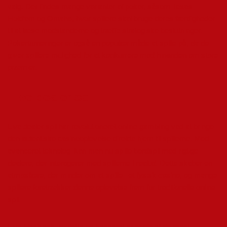
valg. Der findes mange varianter af poker, såsom Texas
Hold’em og Omaha, hvor spillere skal bruge deres færdigheder
til at læse modstanderne og træffe strategiske beslutninger.
Pokerturneringer er også en populær måde at spille på, da de
giver spillere mulighed for at konkurrere mod hinanden om store
præmier.
Live dealer spil
Live dealer spil har revolutioneret online gambling ved at bringe
den autentiske casinooplevelse direkte hjem til spillerne. Med
avanceret teknologi kan man nu spille bordspil med rigtige
dealere, der interagerer med spillerne i realtid. Dette skaber en
atmosfære, der minder om at spille i et fysisk casino, og mange
spillere foretrækker denne oplevelse frem for traditionelle online
spil.
Live blackjack, roulette og baccarat er nogle af de mest