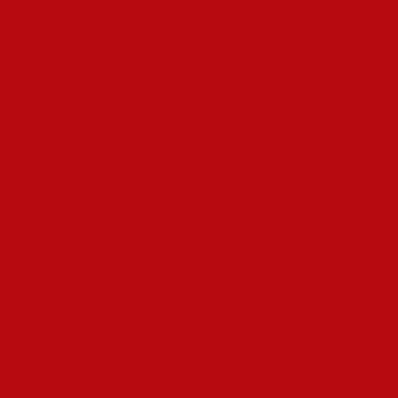
spille online. Mange danske spillere søger efter udenlandske
casinoer, som ikke nødvendigvis har dansk licens, men som
tilbyder attraktive bonusser og et bredt udvalg af spil. Disse
casinoer kan give spillere større frihed til at spille uden krav om
MitID, hvilket er en væsentlig fordel.
Det anbefales altid at undersøge casinoets pålidelighed, før man
registrerer sig. Her kan man finde vurderinger fra andre spillere
samt information om casinoets licens og sikkerhed. Det er
vigtigt, at casinoet anvender sikre betalingsmetoder og
beskytter spillernes personlige data, så man kan spille med ro i
sindet.
Endelig tilbyder mange casinoer regelmæssige opdateringer og
information om nye spil og kampagner. Det er altid en god idé at
holde sig ajour med de nyeste tilbud, så man kan få mest muligt
ud af sin spiloplevelse. At vælge det rigtige casino kan gøre en
stor forskel for ens underholdning og potentielle gevinster.