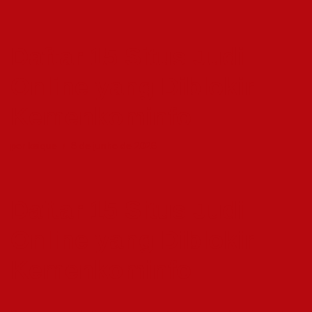
Pular
Daftar 15 Situs Judi
para
o
Online yang Diblokir
conteúdo
Kemenkominfo
por
kaique
8 de junho de 2026
Daftar 15 Situs Judi
Online yang Diblokir
Kemenkominfo