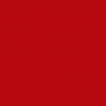
Hasil curiannya digunakan untuk
casino
membeli narkoba jenis
sabu dan bermain judi slot. Slot di 188BET memiliki RTP tinggi
hingga 98%, memberikan peluang lebih besar untuk menang.
Beragam permainan slot dari penyedia terkenal juga tersedia,
menawarkan variasi menarik bagi pemain.
“Pemerintah mengajak seluruh unsur masyarakat untuk
bersama-sama memerangi judi online yang tentunya akan
merugikan masyarakat,” ucap mantan Anggota DPR tersebut.
Pasalnya orang-orang yang menjabat sebagai ketua harian
pencegahan dan penindakan adalah mereka yang selama ini
memang memiliki tugas pokok yang sama meskipun tidak
masuk dalam satgas. Adapun mengenai dugaan keterlibatan
pejabat hukum dalam melindungi para bandar judi online,
Usman tak membantahnya. Mesin slot mengalami modifikasi,
seperti yang dilakukan Raymond Moloney melalui
perusahaannya, Bally Manufacturing Company di Chicago pada