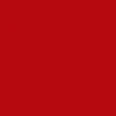
urządzeniach mobilnych?
Tak, Slottica jest dostępna na urządzeniach mobilnych, co
pozwala na granie w dowolnym miejscu
slottica pl
.
3. Jakie metody płatności są dostępne na
Slottica?
Slottica oferuje wiele metod płatności, w tym karty kredytowe,
portfele elektroniczne oraz szybkie przelewy bankowe.
4. Jakie są najczęściej oferowane bonusy w
Slottica?
Bonusy mogą obejmować oferty powitalne, darmowe spiny oraz