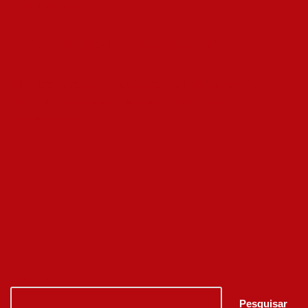
dodatkowe środki do gier.
5. Czy Slottica jest bezpieczna?
Tak, Slottica stosuje najnowsze technologie zabezpieczeń, aby
chronić dane użytkowników oraz zapewnić bezpieczne
środowisko gier.
Pesquisar
Pesquisar