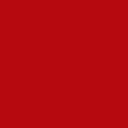
Podsumowanie
Slottica to interesująca platforma do gier online, która oferuje
wiele możliwości dla graczy. Pamiętaj, aby korzystać z
dostępnych bonusów i stosować sprawdzone metody, które
pomogą Ci zwiększyć swoje szanse na wygraną. Graj
odpowiedzialnie i bądź świadomy swojego budżetu, a na pewno
będziesz miał udługą zabawę.
FAQ
1. Jakie rodzaje gier oferuje Slottica?
Slottica oferuje różnorodne gry, w tym automaty, gry stołowe,
pokera oraz wiele innych.
2. Czy mogę grać w Slottica na