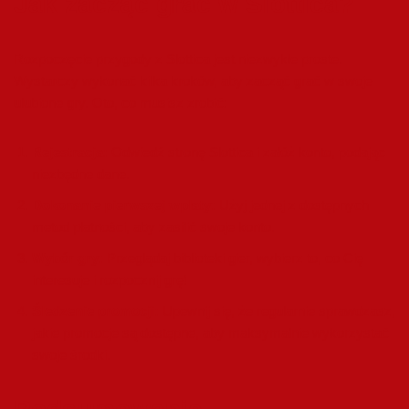
Jak zacząć grać w Slottica?
Rozpoczęcie przygody z Slottica jest niezwykle proste.
Wystarczy wykonać kilka kroków, aby zacząć grać w swoje
ulubione gry. Oto, co musisz zrobić:
Rejestracja:
Odwiedź stronę Slottica i załóż konto, podając
niezbędne dane.
Dokonanie pierwszej wpłaty:
Użyj jednej z dostępnych
metod płatności, aby zasilić swoje konto.
Wybór gry:
Przeglądaj biblioteki gier, wybierz to, co Cię
interesuje i rozpocznij grę!
Śledzenie promocji:
Upewnij się, że regularnie sprawdzasz,
jakie promocje są dostępne, aby maksymalnie wykorzystać
swoje środki.