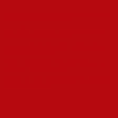
RaymondPiemo
em
Entdecken Sie die Welt von Mr Pacho im
Top Online Casino für Schweizer Spieler
RaymondFiecy
em
Entdecken Sie die Welt von Mr Pacho im
Top Online Casino für Schweizer Spieler
aviator_kcmn
em
Freezing the Odds: Canada’s Hottest Ice
Fishing Casino Game Online
Peterhal
em
Entdecken Sie die Welt von Mr Pacho im Top
Online Casino für Schweizer Spieler
MatthewLek
em
Descubre el secreto detrás de la famosa ruta
de la pila de pollo en España