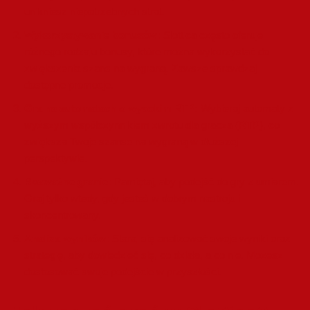
unikniesz niepotrzebnych strat.
Wykorzystywanie bonusów:
Slottica często oferuje
różnego rodzaju bonusy, które można wykorzystać do
zwiększenia szans na wygraną. Zawsze sprawdzaj
dostępne promocje.
Gra na automatach o wysokim RTP:
Wybieraj automaty z
wyższym współczynnikiem zwrotu dla gracza (RTP), co
zwiększa Twoje szanse na wygraną w dłuższej
perspektywie.
Rozważne granie:
Pamiętaj, aby podejść do gry z umiarem.
Graj tylko wtedy, gdy jesteś w dobrym nastroju i
skoncentrowany.
Analiza wyników:
Staraj się analizować swoje wyniki oraz
strategię, aby dowiedzieć się, co działa, a co nie. Możesz
dostosować swoje podejście w przyszłości.