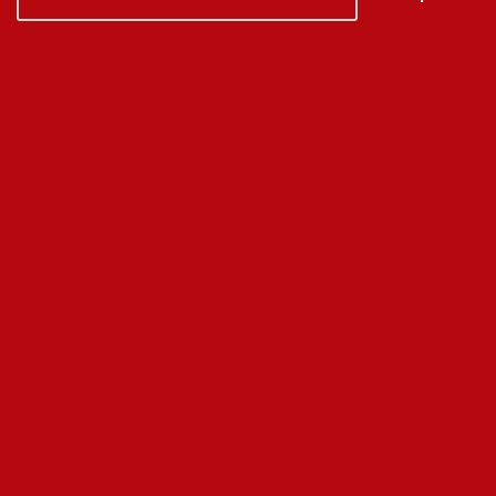
Posts recentes
Finest £ten Put Gambling enterprises Uk 2026 Rating Bonuses
Having £ten
Online casino Subscribe Incentive: Finest Welcome Offers to
have July 2026
£5 Deposit Gambling enterprise United kingdom Deposit 5 Get
Added bonus Spins No Wagering Criteria
Finest $5 Put Gambling enterprises in the usa 2026
Better £5 Deposit Casinos United kingdom Get two hundred-
500% Incentives in the 2026
Comentários