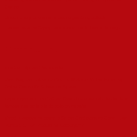
Casino
Unlock crazy time wins: a casino gambling outlook
Los secretos de Olymp para maximizar tu banca de juego
Comentários
mostbet_pfpl
em
Olá, mundo!
DavidNag
em
Entdecken Sie die Welt von Mr Pacho im Top
Online Casino für Schweizer Spieler
vzyat zaym srochno 150
em
Descubre el secreto detrás de la
famosa ruta de la pila de pollo en España
Vivod iz zapoya na domy_piSn
em
Cardiotensive Cena – Jak
Pomoże Ci Ten Produkt na Kardiorytm?