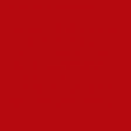
изучение правил игры и управление своими ставками
может помочь оптимизировать ваши шансы.
Что такое RTP, и почему он важен?
RTP – это процент
возврата игроку, который показывает среднюю долю от
всех ставок, возвращаемую игрокам. Высокий RTP
может повысить ваши шансы на выигрыш.
Джекпоты выплачиваются сразу?
Это зависит от
политики казино. Некоторые казино выплачивают
выигрыш единовременно, тогда как другие могут
выпускать выплаты поэтапно.
Ответственная игра: что это значит?
Ответственная
игра подразумевает осознанное управление ставками,
умение останавливаться вовремя и избегание
финансовых потерь, превышающих ваши возможности.