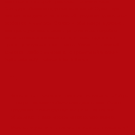
азартных игр, который привлекает тысячи игроков
благодаря обещанию крупных выигрышей. Существуют
разные типы джекпотов, и каждый предлагает уникальные
особенности и выгоды. Однако, чтобы выиграть джекпот,
вам нужно учитывать свою стратегию игры, подробно
изучать правила и возможности, а также подходить к
процессу разумно и ответственно. Удача – это важный
компонент любого выигрыша, но правильный анализ и
подготовка могут повысить ваши шансы.
FAQ
Какие игры предлагают наивысшие джекпоты?
Игры
с прогрессивными глобальными джекпотами обычно
предлагают самые крупные выплаты, так как они
объединяют ставки игроков из нескольких казино.
Можно ли увеличить шансы на выигрыш джекпота?
В то время как джекпоты основываются на случайности,