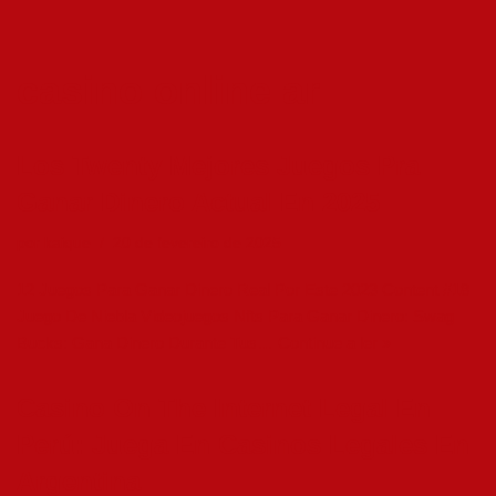
Pular
casino online ar
para
o
conteúdo
Los Twenty Mejores Juegos Pra
Ganar Dinero Actual En 2025
por
kaique
20 de fevereiro de 2025
12 Juegos Para Ganar Dinero Real Por Este 2023 Content #18
Juego De Niebla Videojuegos Nfts Para Ganar Dinero: Swag
Bucks: Gana Dinero Durante Tus…
Continue a ler »
Casino On The Internet Legal En
Perú: Juega En Casinos Legales En
Argentina