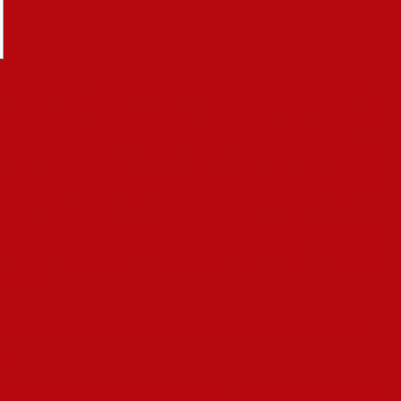
00 BRL at the 250 rodadas grátis estão incluídos not any
 chegar a até 5 depósitos. Seu depósito será aumentado para
lguma hora após a inscrição no cassino ou dentro de 30
nimo de depósito é de 7 BRL. Porém, você pode acompanhar
is acontecimentos para vários jogos mhh seção de apostas ao
 deverá criar tua conta, fazer um depósito, selecionar um
mercados disponíveis. Para ze registrar na odaie de apostas
e cadastro presentes no web-site, preencher as informações
e conta.
 apostas que oferece aos jogadores portugueses acesso a
e.
biliza várias opções de pagamento em reais, e u suporte ao