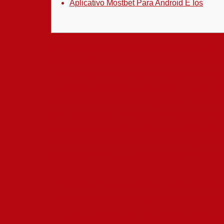
Aplicativo Mostbet Para Android E Ios
Um bônus de depósito sobre 100% até a single. 7
pacote de” “boas-vindas da Mostbet, o qual pode
um bônus de 125% se você arriesgar dentro de a
minutos pra esportes, como também o monto mí
no ano de tempo real operating-system principa
vivo. Para apostar em esportes com Mostbet, você
esporte onde pretende apostar e curtir todos os 
Mostbet, você deve escolher uma das 5 opções d
solicitadas e terminar o processo sobre criação d
O Mostbet é uma plataforma mundial líder de
apostas desportivas e jogos para casino onlin
Para jogadores brasileiros, a Mostbet disponi