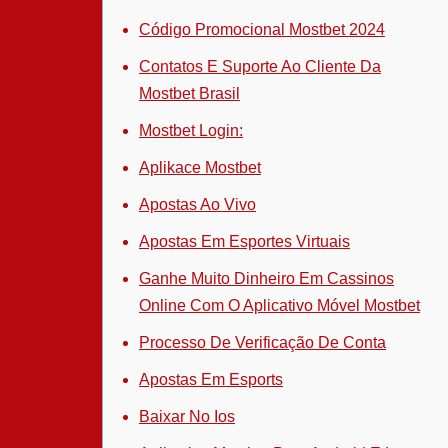
Código Promocional Mostbet 2024
Contatos E Suporte Ao Cliente Da
Mostbet Brasil
Mostbet Login:
Aplikace Mostbet
Apostas Ao Vivo
Apostas Em Esportes Virtuais
Ganhe Muito Dinheiro Em Cassinos
Online Com O Aplicativo Móvel Mostbet
Processo De Verificação De Conta
Apostas Em Esports
Baixar No Ios