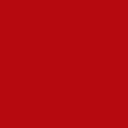
Alive casinos in america render actual-
big date actions to the traditional desk
game for example blackjack and roulette
Yes, Midaur Gambling establishment is
designed to be mobile-suitable, enabling
players to enjoy betting toward apple’s
ios and android products
Free spin earnings is simply susceptible
to an excellent 40x wagering requisite
Comentários
ElmerUtilA
em
Entdecken Sie die Welt
von Mr Pacho im Top Online Casino für
Schweizer Spieler