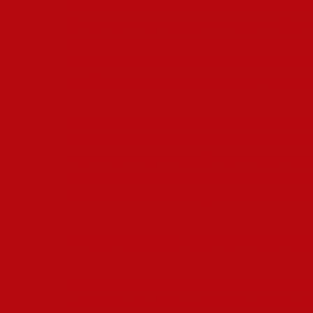
oferece apostas em corridas virtuais de cavalos, f
Os encontros virtuosos são velozes elizabeth p
durante confrontos verídicos. O aplicativo tem a
durante sua facilidade de uso e estabilidade. A
através das redes sociais, tornando um process
As opções de apostas listadas abaixo fazem pos
experiência na Mostbet BR quando apostam na e
relacionada cada característica envolvida, basta
brasileiros podem fazer apostas on-line com seg
autorizada a oferecer serviços de cassino elizab
Registro De Conta Mostbe
Se você ou alguém o qual conhece tem 1 problem
profissional. A versão para celular é uma” “exc