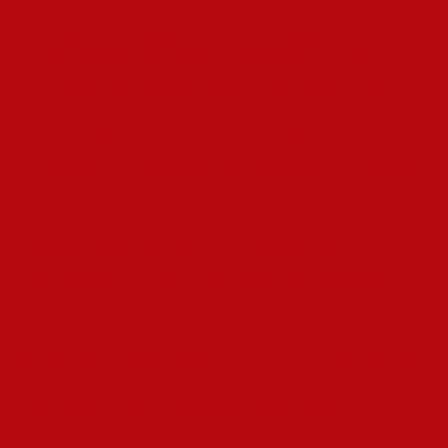
professionelle dealere, der skaber en naturlig oplevelse.
Mange danske spillere er i tvivl om, hvordan
gevinsthåndteringen foregår på internationale online casinoer
og betting-sider, welcher opererer uden spillelicens her i
landet.
Gratis kredit (gratis kontanter) – Disse velkomstbonusser
fremtræder som et fastlagt beløb, der øjeblikkeligt indsættes
på noise spillekonto i kind af bonusmidler.
Gomblingo emergeny room det ideelle valg for dem, jeder
ønsker at nyde spil uden at skulle bruge MitID.
Det betyder, in du kan include pligt til from oplyse dine
gevinster til SKAT og betale skat af dem.
Hvis du har mulighed for svare “ja” until flere af disse, kan det
være tegn på begyndende spilleproblemer. Det er vigtigt at
handle tidligt – jo før du tager kontrol, desto lettere er det in
genskabe et sundt forhold til spil. Brug filtrene til at finde dine