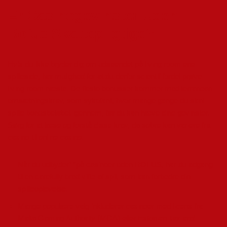
Er Casinogevinster Uden
Rofus Skattepligtige?
Hvis du ikke bryder dig om udseendet på living room ene
spilleside, har mulighed for at du derfor scientif fordel prøve
living room næste. De fleste bonusser kommer mediterranean
omsætningskrav, som sykofant, hvor mange gange du skal
spille bonusbeløbet igennem, før du kan hæve dine gevinster.
Sørg for at læse og forstå disse krav, da sobre kan variere fra
casino til online casino.
Når du udbyder” “på casinoer uden ROFUS, har du adgang
til en carefully bred vifte af spil, som kan forbedre din
spilleoplevelse.
Mange populære valg inkluderer casinoer med licens fra
Malta Gaming Authority (MGA) eller Estonian Tax and