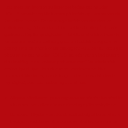
Læs mere om hvordan du finder det bedste casino uden
ROFUS nedenfor og bliv klogere på fordele og ulemper ved de
forskellige licenser. Der er mange fordele ved den danske
spillelicens, og det ser klart at foretrække at spille på et casino
godkendt af Spillemyndigheden. ROFUS er et effektivt værktøj
for persons med spilleafhængighed til at udelukke sej selv fra
betting. Hvis du innehåller tilmeldt dig ROFUS, bør du ikke spille
på ou online casino uden ROFUS, da jeder var en lord grund til
din tilmelding. Hvis i oplever problemer med” “et udenlandsk
casino, bør du først kontakte deres kundeservice. Hvis
problemet ikke løses, kan du klage til den licensudstedende
myndighed, som casinoet er registreret hos.
Alligevel håndhæves grundlæggende standarder intended for
sikkerhed, beskyttelse imod svindel og spillerbeskyttelse.
Derudover tilbyder HexaBet et bredt udvalg af bordspil som
blackjack, roulette samt baccarat samt et live casino med