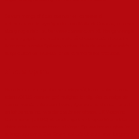
Selvom mange af disse casinoer er licenseret af
velrenommerede myndigheder som Malta elr Curacao, er dieser
stadig nogle risici, du bør være opmærksom på. Her gennemgår
vi para vigtigste risici ved at spille på et casino uden licens fra
living room danske Spillemyndighed. Hvis du leder efter måder
at spille uden om ROFUS, er du kommet til det rette sted.
Gratis Spins
Hvis du kan svare ja til disse spørgsmål, kan et online casino
uden ROFUS være en god mulighed for dig. Ved at vælge ain
casino med durante stærk licens, øger du dine chancer for at få
en fair behandling, hvis der opstår uenigheder. UK Wagering
Commission (UKGC) stiller strenge krav til operatører, inklusive
obligatoriske ansvarsforanstaltninger. Spillere har mulighed for
at bruge systemet GamStop til selvudelukkelse, som fungerer