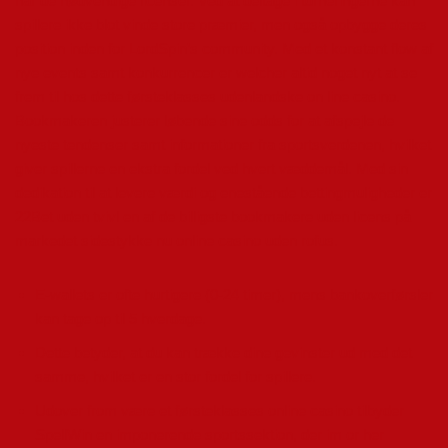
har de nødvendige licenser. Ved at deltage i turneringerne kan
spillere ikke blot vinde store præmier, men også opbygge deres
position inden for LordSpin’s community. Med et konstant flow af
nye events samt konkurrencer er welcher altid noget nyt at se
frem til hos dette førsteklasses udenlandske on line casino.
Bookmakeren justerer løbende sine odds for at afspejle de
nyeste tendenser samt informationer fra sportsverdenen, hvilket
giver spillerne en ekstra fordel ved hvert væddemål. Med sin
dedikation til at levere værdi og enestående bettingmuligheder er
22Bet uden tvivl en af de billigste bookmakere uden licens på
markedet sidestykke nu
online casino uden rofus
.
E-wallets er ofte hurtigere (0-24 timer), mens bankoverførsler
kan tage op til 5 hverdage.
Dette betyder, at du kan trække dine gevinster ud med det
samme, hvilket er en stor fordel for spillere.
Udover from være et førsteklasses online casino tilbyder
SpellWin en imponerende sportssektion, der im or her