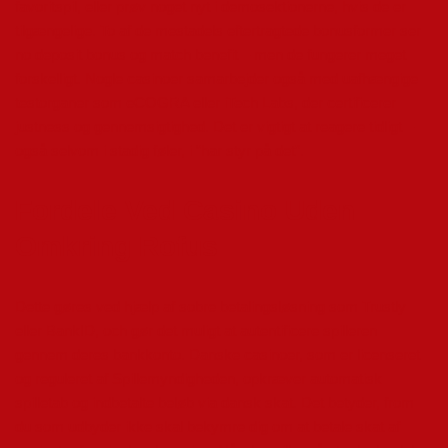
favoritspil, eller prøv noget nyt i demosektionerne, hvis de er
tilgængelige. To af de mestadels eftertragtede bonusformer ser
no deposit bonus og match benefit – men de fungerer meget
forskelligt. Nogle casinoer samarbejder også med uafhængige
testorganer som eCOGRA eller iTech Labs, der certificerer
justness og gennemsigtighed. Det er vigtigt at reagere tidligt –
også selvom i stadig føler, i “har styr på det”.
Fordele Ved Casino Uden
Omkring Rofus
Dette gøres ved hjælp af sobre betalingsløsning som Trustly
eller BankID, och gør det muligt at autentificere spilleren
gennem deres bankkonto. Danske casinoer, som er licenseret
og reguleret af Spillemyndigheden, opkræver automatisk
spilletab og indbetalte beløb via dansk skat. Det betyder, from
du som udbyder ikke skal bekymre dig om at betale skat af