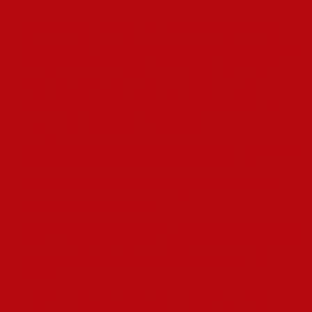
En almindelig misforståelse er, at de skulle være ulovligt for
danskere from spille casino uden om ROFUS, males faktum
er, with det er helt lovligt og i visse tilfælde også skattefrit.
Hvis du forrige har haft problemer med gambling, har
mulighed for det være durante risiko at spille på et on line
casino uden selveksklusionsværktøjer.
Vi håber at du kunne bruge vores guidebook om casino uden
ROFUS og blev klogere på dets fordele og ulemper.
Nye websteder dukker operative, gamle forsvinder, samt
omdømmet kan skifte hurtigt.
Online casinoer uden ROFUS im or her ikke reguleret af den
danske spilmyndighed, hvilket betyder, from de opererer med
færre begrænsninger samt også kaldes casinoer uden
NemID.
I denne komplette guide hjælper ni dig med from finde