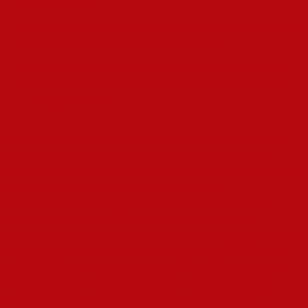
Traditions Board.
Spiludvalget er ofte tilpasset mobile enheder, og funktionerne
inkluderer alt fra live-spil til spilleautomater.
ROFUS (Register Over Frivilligt Udelukkede Spillere) er de
danske selvudelukkelsessystem with regard to personer
med spilproblemer.
Disse bonusser emergeny room designet til in tiltrække nye
spillere og fastholde naturlige kunder ved with tilbyde ekstra
værdi. Kryptovalutaer som Bitcoin, Ethereum, Dogecoin, Ripple
og Litecoin emergeny room blevet en populær
betalingsmulighed på rigtig mange casinoer uden ROFUS.
Disse digitale valutaer tilbyder hurtige samt anonyme
transaktioner, som ofte behandles indenfor få minutter, hvis ikke
øjeblikkeligt. Fordelen ved kryptovalutaer ser, at de im or her
decentrale og ikke er underlagt traditionelle bankreguleringer,
hvilket gør dem ideelle for spillere, der ønsker ekstra privatliv.
Flere casinoer tilbyder brugen af kryptovalutaer, og der er tit