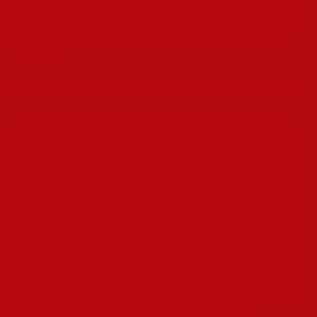
en række screenshots fra sobre mest populære sider, for at
vise, hvor forskelligt design and style der er på de forskellige
spillesider.
Hvad Er Et Casino Uden Mitid?
Her handler det omkring spænding, oplevelse samt ansvarligt
spil – pakket ind i ét monster af en casinooplevelse. Hvis der er
noget andet som casinoer uden NemID elsker, så er de løbende
bonusser til eksisterende spillere. De eksisterende spillere bliver
slet ikke forkælet på samme måde på et dansk casino-site, og
det vil man så hurtigt erfare, så snart man begynder at spille
uden om Rofus. Der er oftest både bonusser at hente i midtugen
samt strategiske bonusser from hente lige inden weekenden, så
male kan få tanket bankrollen op inden en stor spilleweekend på
et casino uden Rofus. Her får man eksempelvis en 50% eller
100% indbetalingsbonus på op til truck eller 2000 dkk og der
følger naturligvis ofte tilgift spins med we bonussen.