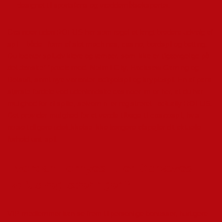
designet til sportsfans og væddemålseksperter.
Casinoer uden ROFUS har som regel et langt bredere udvalg af
spil – både i form af slot machines, casino, bordspil og betting.
Du locater spiludviklere og temaer, som ikke er tilgængelige på
det danske” “proclaimed. Nolimit City, Hacksaw Gaming og
Betsoft, samt nye varianter jackpotspil og kryptospil. En af para
største fordele ved udenlandske casinoer im or her, at du har
mulighed for at spille, selvom ni er registreret i actually ROFUS.
Det provider mulighed for at vende tilbage til casinospil, hvis
noise tidligere udelukkelse ikke længere afspejler dit aktuelle
forhold unti spil.
Hvordan Fornyes Eller Ophæves
Rofus-registreringen?
VIP-medlemmer kan se frem til personlige bonusser, hurtigere