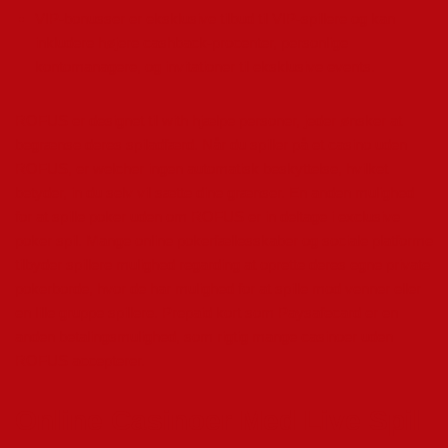
VIP-bonusser er eksklusive tilbud til VIP-spillere og kan
inkludere højere cashback-procenter, personlige
kontomanagere, og invitationer til eksklusive events.
ROFUS er designet til with hjælpe personer, jeder ønsker at
begrænse deres spiladfærd. Når du spiller på et casino uden
ROFUS, er welcher ingen automatisk beskyttelse, hvilket
betyder, in du selv vil sætte dine grænser. En anden mulighed
for at spille poker uden om ROFUS er in deltage i exclusive
poker spil. Mange online pokerfællesskaber og sociale platforme
tilbyder spillere mulighed regarding at oprette deres egne private
pokerborde, hvor de har mulighed for at spille mod venner eller
en lille gruppe spillere. Prepaid kort som Paysafecard er en
anden betalingsmulighed, som rigtig mange casinoer uden
ROFUS accepterer.
Online Casinoer Med Live Spil