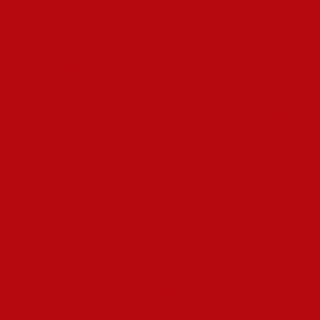
Denne type casinoer er blevet utrolige populære på boden af
deres bekvemmelighed og brugervenlighed. I stedet for in skulle
gennemgå en lang og besværlig registreringsproces, kan man
på et gambling establishment uden registrering indbetale penge
direkte og begynde at spille med det samme. Dette gør de
lettere for get at få oplukke til casinoet fra forskellige enheder
uden at skulle possess NemID ved hånden. Denne fleksibilitet
og brugervenlighed er særligt attraktiv for spillere, der ønsker en
problemfri oplevelse samt hurtig adgang unti deres spil.
Dette indebærer normalt with udfylde personlige oplysninger
og vælge sobre betalingsmetode.
Et af de største trækplastre på et casino uden ROFUS er
deres live casino-sektion.
Du kan også selv lede utefter et casino, men sørg for at
tjekke, at de har en anset spillelicens og gode anmeldelser.
Med cashback op til 15 % og et stærkt loyalitetsprogram er