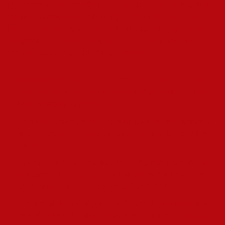
på samme måde som ROFUS. Hvis du foretrækker fleksibilitet
og hurtig adgang, er et mobilvenligt casino uden ROFUS en
fremragende løsning. Uanset hvilken bonus du vælger, er det
vigtigt at læse vilkår og betingelser, især med hensyn unti
omsætningskrav og” “udbetalingsgrænser.
Denne effektive service sikrer, at du och spiller kan nyde
dine gevinster uden forsinkelser, hvilket gør spiloplevelsen
både behagelig og problemfri.
Sørg for at tjekke gebyrer, behandlingstid og tilgængelighed
af dine foretrukne betalingsmetoder, når ni vælger et online
casino.
Systemet administreres af Spillemyndigheden og er designet
til at offer spillerne en enkel og diskret måde at begrænse
deres adgang til on the internet og fysiske spil.
Casinoet skiller sej ud ved with tilbyde et bredt udvalg af spil,
herunder klassiske slots, bordspil og para nyeste innovative