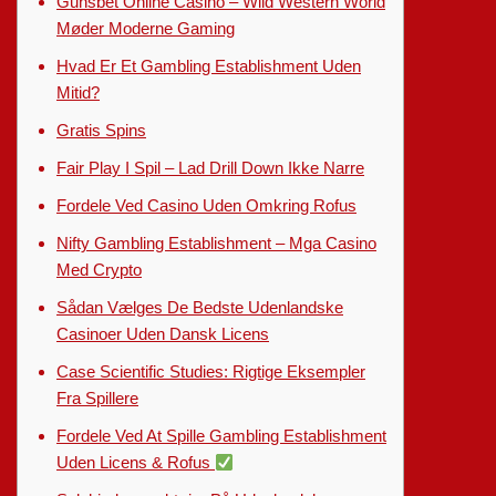
Gunsbet Online Casino – Wild Western World
Møder Moderne Gaming
Hvad Er Et Gambling Establishment Uden
Mitid?
Gratis Spins
Fair Play I Spil – Lad Drill Down Ikke Narre
Fordele Ved Casino Uden Omkring Rofus
Nifty Gambling Establishment – Mga Casino
Med Crypto
Sådan Vælges De Bedste Udenlandske
Casinoer Uden Dansk Licens
Case Scientific Studies: Rigtige Eksempler
Fra Spillere
Fordele Ved At Spille Gambling Establishment
Uden Licens & Rofus