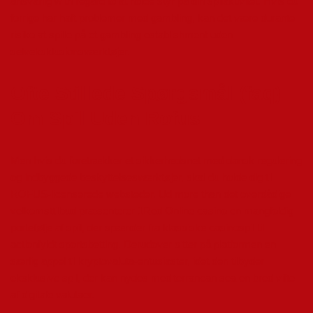
ansvarlig with regard to at holde styr på din spilaktivitet. Hvis du
forrige har haft problemer med gambling, kan det være durante
risiko at spille på et gambling establishment uden
selveksklusionsværktøjer.
Ofte Stillede Spørgsmål (faq)
Om Spil Uden Rofus
Men hvis du foretrækker et sikkerhedsnet med dansk regulering
og indbyggede beskyttelsesværktøjer, skal du holde dig til
ROFUS-licenserede websteder. Ud more than det overdådige
velkomsttilbud præsenterer 1Red Online casino en mangfoldig
portefølje af spil, der spænder fra klassiske casinospil til
actionfyldt sportsbetting. Derudover sitter på platformen en
særlig appel til kryptovaluta-entusiaster, idet den tilbyder
eksklusive spil, der kan nydes mediterranean sea en bred vifte
af digitale valutaer.