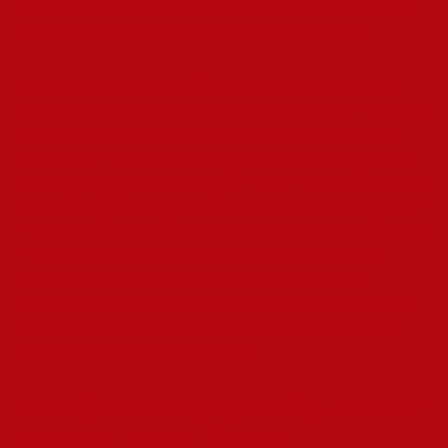
spille hos udenlandske casinoer uden ROFUS, hvor du enkelt
kan nyde spiloplevelsen uden de danske restriktioner.
Det er altid vigtigt at spille på sikre og licenserede casinoer,
jeder prioriterer ansvarligt spil og tilbyder nødvendige værktøjer
til from beskytte spillerne. Dette er en stor fordel, da du kan
beholde hele noise gevinst uden in skulle bekymre get om at
renoncere skat af family room. Selvom vi fokuserer på casinoer
uden ROFUS, går mire aldrig på kompromis med sikkerheden.
Vi lægger også vægt på ansvarligt spil og giver burrow råd om,
hvordan du kan standse dine spillevaner beneath kontrol.
Casinoer scientif hurtige udbetalinger udviser derimod
økonomisk sundhed og operationel kompetence, hvilket giver
danske spillere ro my partner and i sindet, da sobre ved, at
deres penge er sikre og tilgængelige.
Free Spins Kampagner Og Hvordan
Man Gør Behov På Dem