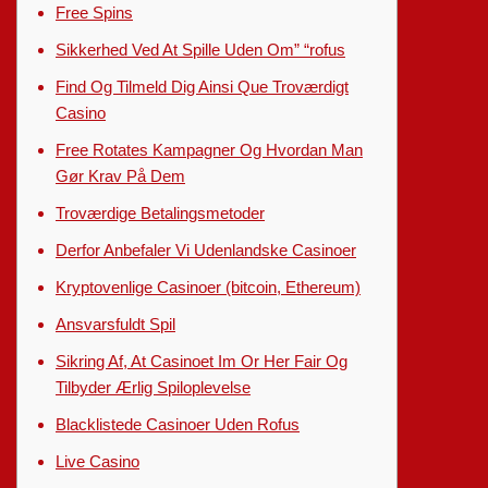
Free Spins
Sikkerhed Ved At Spille Uden Om” “rofus
Find Og Tilmeld Dig Ainsi Que Troværdigt
Casino
Free Rotates Kampagner Og Hvordan Man
Gør Krav På Dem
Troværdige Betalingsmetoder
Derfor Anbefaler Vi Udenlandske Casinoer
Kryptovenlige Casinoer (bitcoin, Ethereum)
Ansvarsfuldt Spil
Sikring Af, At Casinoet Im Or Her Fair Og
Tilbyder Ærlig Spiloplevelse
Blacklistede Casinoer Uden Rofus
Live Casino