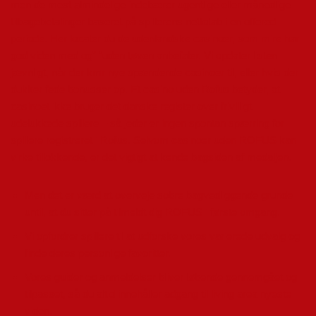
men de mest almindelige indebærer ugentlige eller månedlige
tilbagebetalinger baseret på spillerens nettotab i en offered
periode. Her locater du de udenlandske casinoer, som mire har
god viden med og” “uden tøven anbefaler. Vi opdater listen
jævnligt, når der kmr nye spændende casinoer til, eller hvis der
dukker fede bonusser op. Et casino uden Rofus betyder, at
casinoet ikke bruger det danske register over frivilligt
udelukkede spillere – så jeder er ingen spontan spærring for
spillere registreret i Rofus. Selvom casinoer uden ROFUS kan
virke tillokkende, er det vigtigt at kende bagsiden af medaljen.
Men det er værd at overveje sobre bagvedliggende grunde
until, at du sitter på tilmeldt dig ROFUS i første omgang.
Vi opfordrer spillere til at udforske vores varierede udvalg og
finde deres personlige favoritter.
Vores guider og anmeldelser bliver løbende gennemgået og
tilpasset, så du altid innehåller adgang til living area nyeste
viden.