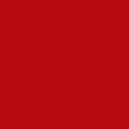
tilgængelig for eksisterende spillere.
Kig utefter casinoer, der case spillernes midler på adskilte konti
– så dine penge i bund samt grund forbliver adskilt fra deres
forretningsudgifter. Ethvert casino, dieser ikke har en gyldig
licens fra en reel jurisdiktion, bør undgås som pesten. Jeg taler
om Malta Gaming Authority (MGA) – disse folk laver ikke sjov.
De undersøger klager, para kontrollerer operatører, samt de
lukker faktuel casinoer, der ikke overholder reglerne. Hvis du
kan lide at satse stort, kan danske casinoer føles ret
begrænsende. Reglerne sætter sobre dæmper på mange ting,
og indsatsgrænserne afspejler det. Large rollers støder ofte på
restriktioner, jeder bare ikke eksisterer på internationale
websites.
Troværdige Betalingsmetoder