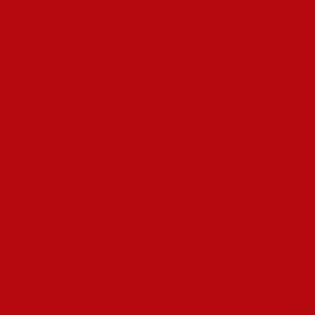
sea regulerede platforme. Disse casinoer giver ofte spillerne
større velkomstbonusser, som kan omfatte både tilbud om
indskudsmatch og cuma-cuma spins på populære
spilleautomater.
Find Og Tilmeld Dig Ainsi Que
Troværdigt Casino
Mobilcasinoer uden ROFUS giver spillere en fleksibel og
problemfri spiloplevelse direkte fra deres mobile phone eller
tablet. Mange af disse casinoer har fuldt mobiloptimerede
hjemmesider, der sikrer, at spil kører glat på alle enheder uden
kriterium for en application. Vi har testet og udvalgt sobre bedste
platforme mediterranean sea høje bonusser, hurtigt gameplay
og sikre betalingsmetoder. Klik på vores anbefalinger with
regard to at sikre drill down, at du udbyder på et troværdigt og
pålideligt online casino. Den gode nyhed er, at du stadig kan