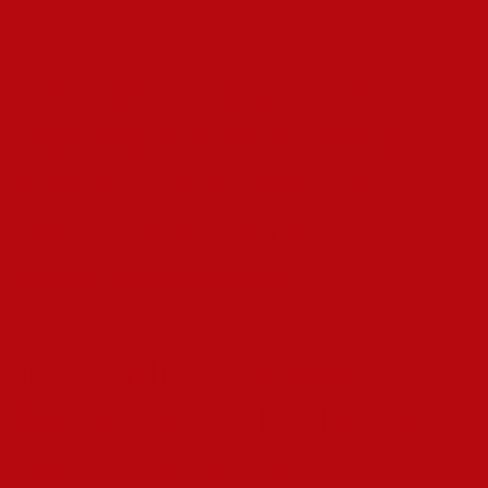
Pular
Casinoer Uden Rofus:
para
o
Bedste Udenlandske
conteúdo
Online Casinoer For
Danske Spillere
por
kaique
13 de setembro de 2025
Top Online Casinoer
Uden Rofus: De Bedste
Steder At Spille