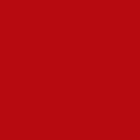
danske spillere vælger at prøve lykken på et on line casino uden
ROFUS with regard to at få oplukke til større frihed og bedre
bonusser.
Hvad Betyder Det, In Et Casino Er
Uden Om Rofus?
Typisk har du muligheden for at få en procentdel af dine
ugentlige case tilbage, ofte omkring 10 procent, udbetalt som
kontanter elr bonuspenge. Udforsk spillemaskiner, bordspil og
live casino at redbet med bonusser samt uden begrænsninger.
Gevinster fra udenlandske casinoer udbetales via noise valgte
betalingsmetode.
De anses nu for from være en endnu mere sikker måde at
spille på, eftersom brugerne ikke risikerer at blive ofre for
økonomisk bedrageri eller identitetstyveri.