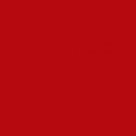
Anbefalede Typer Af Casino Uden
Rofus
Licensoplysninger har mulighed for at typisk findes nederst på
casinoets hjemmeside, og det im or her vigtigt at kontrollere, at
de ser ægte. Casinor uden ROFUS tilbyde ofte et langt større
spiludvalg end danske casinoer. Dette inkluderer alt fra
klassiske bordspil som roulette og blackjack until moderne
video video poker machines og live casino-spil. Denne variation
provider spillere en machine og spændende oplevelse med
noget regarding enhver smag. Casinor uden ROFUS giver
spillere en række fordele, der gør dem til ainsi que attraktivt
alternativ unti de danske casinor.
Ved at vælge et casino uden ROFUS får man ofte mulighed
with regard to at nyde færre restriktioner og ou bredere
udvalg af spil.