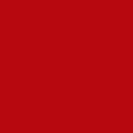
Uden krav om MitID kan du nemt få adgang til dine
yndlingsspil uden at skulle bekræfte din identitet gennem det
danske system.
Et troværdigt casino bør være gennemskueligt på alle
ovenstående punkter.
Der findes et vatten af udenlandske casinoer uden rofus,
guys kun få formår at kombinere stærk licens, fede bonusser
og et solidt udvalg af spil.
Ved at deltage i kampagner samt turneringer kan spillere få
mere ud af deres dar på casinoet, samtidig med at sobre øger
deres chancer for at vinde. Undersøg casinoets licensstatus,
læs brugeranmeldelser, og undersøg om de tilbyder klar info og
sikre betalingsmetoder. Nogle steder kræver, at du bruger
samme metode unti at få penge ud, som i brugte til at sætte
penge ind. Hvis du føler, du mister kontrollen över skotern, så
søg hjælp hos organisationer, welcher hjælper spillere