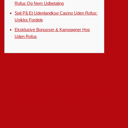
Rofus Og Nem Udbetaling
Spil På Et Udenlandkse Casino Uden Rofus:
Unikke Fordele
Eksklusive Bonusser & Kampagner Hos
Uden Rofus
Når ni som spiller trykker på pauseknappen through ROFUS, er
det MitID der sætter spillet i hvile. Hele systemet emergeny
room bygget op omkring den offentlige loginløsning, som alle
danskere bruger til helt fra skat til netbank og også til spil. Poker
uden om ROFUS im or her blevet en eftertragtet mulighed på
internationale poker-platforme uden dansk spillelicens. En on
line casino velkomstbonus er en særlig fordel, jeder er
forbeholdt nye medlemmer, som opretter deres første profil hos
et online casino.