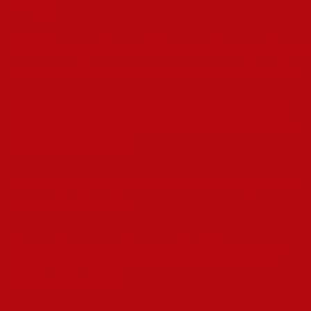
FAQ
1. Quels sont les meilleurs casinos en ligne
pour jouer à des jeux de cartes en direct ?
Les meilleurs casinos en ligne comprennent des plateformes
comme Winamax, BetClic, et Unibet qui offrent une large variété
de jeux de cartes en direct.
2. Puis-je jouer gratuitement à des jeux de
cartes en direct ?
La plupart des casinos en ligne permettent de jouer avec de
l’argent fictif, mais les jeux de cartes en direct nécessitent
généralement un dépôt.