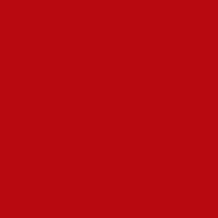
Posts recentes
Learn to relish kk8: analyze the future of gambling with superior
casino insights
Uncover extraordinary casino winnings at dbbet
GameTwist es El gambling enterprise en websites preciso con
el fin de todos aquellos que deseen divertirse rapidamente y
desprovisto rodeos
Achieve exhilarating wins with iconic casino gambling reliability
Magyar Online Casino: a legjobb játékvariációk és szolgáltatók
2026-ban
Comentários
1win_cwOt
em
Freezing the Odds: Canada’s Hottest Ice
Fishing Casino Game Online