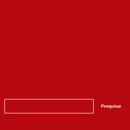
Au Baccarat, il est recommandé d’éviter de parier sur l’égalité,
car elle offre un faible retour sur investissement, et de privilégier
les paris sur le banquier ou le joueur.
Pesquisar
Pesquisar