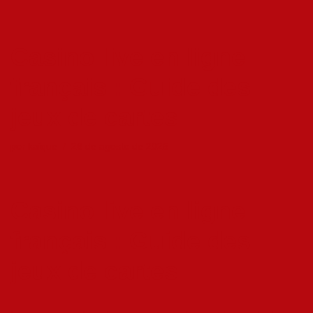
Pular
Casino live en ligne
para
o
français : Guide des
conteúdo
jeux de cartes
por
kaique
26 de agosto de 2025
Casino live en ligne
français : Guide des
jeux de cartes