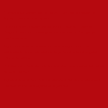
Comanda tus ganancias de casino: cómo las apuestas de
fairpari conducen a la riqueza
La sobra nuevo tragamonedas sobre Pragmatic Gamble,
Dragon Champion -presente en los mejores on the internet-
casino-espana
Algun bono acerca de estacion parece algun bono cual
estuviese activo an excellent lo largo de tomado los angeles
choice de tiempo
?Existen us minusculo cual aprovisionar para obtener las bonos
de local casino?
Ingresos acerca de utilizar transferencia del banco referente a
casinos on line para jugadores argentinos
Comentários