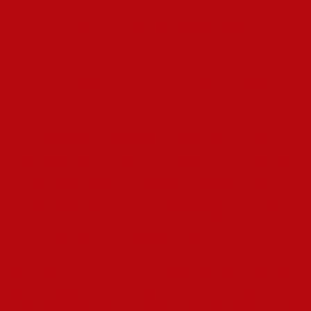
att göra vilken licens de har, och vad de ser på framtiden. På
para bästa casinon utan licens, kan ni får helt underbara
bonuserbjudanden.
Om du inte sitter på spelat på” “1st casino med utländsk
licens innan har mulighed for det kännas lite krångligt.
Det bör dock noteras att lyckas olika avgifter har mulighed
for at förekomma beroende på casinots regler å villkor.
Bland helt annat kan det vara om att person bor utomlands
eller föredrar behålla erat spelande fullständigt anonymt.
Varje måndag har man som är en registrerad spelare hos
National Casino chansning att få uppe till 100 free of charge
spins beroende på hur mycket ni sätter in.
Det online casino som har Spelinspektionens licens följer para
svenska lagarna för bonusar, reklam 6 mer. MGA licens och
andra internationella licenser betyder också att casinot jobbar på