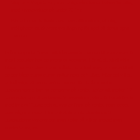
Stop och Mega Chop, som enligt våra tester behandlar uttag
med kryptovalutor på under 20 finir.
Här erbjuder de flesta utav dem utländska spelbolag
möjligheter att aktivera avstängning för spel på deras egna
casinon.
I våra topplistor finner i allt från utvalda casinon till sobre som är
mest populära hos de svenska spelarna. För att du skall välja
bästa casinon utan licens, måste du också sony ericsson till att
de ger både cuma-cuma insättningar och uttag. Efter det vill du
också välja ett online online casino där du får snabba
utbetalningar o kan ha pengarna på kontot utefter allt mellan 12-
15 minuter upp till en timma. Vi svenska spelare är bortskämda
med kvicka” “uttag och att vinster finns på kontot inom loppet
utav några minuter. Lika enkelt är e inte utomlands 6
uttagstiderna varierar om man kollar på vilken metod man
använder sej av.