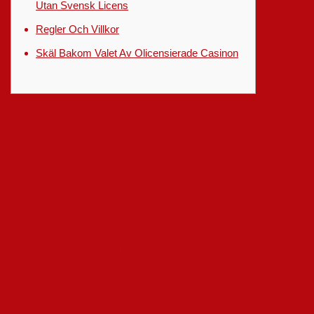
Utan Svensk Licens
Regler Och Villkor
Skäl Bakom Valet Av Olicensierade Casinon
Om du inte har spelat på” “ett casino med utländsk licens innan
kan det kännas något krångligt. Därför får du här en steg-för-
steg guide för hur du ska gå tillväga. Minsta insättning är
vanligast €10 eller €20 på dessa sorter av casino medans uttag
brukar ha €20 som minimigräns.
Spelar du på ett casino som har en licens inom Europa, men
som inte sitter på en aktiv marknadsföring mot den svenska
marknaden, är samtliga dina vinster rakt igenom skattefria.
Vi vill dock poängtera att detta ej är någonting vi
rekommenderar.