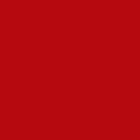
ett lagligt sätt. Dessutom så kan det finnas viktiga certifikat och
eCOGRA stämpeln och intygar att man jobbar på 1st rättvist
sätt.
Guide För Spelpaus Se – Så
Fungerar Det
Våra casinoexperter har sållat igenom en mängd olika casinon
på nätet för att lyckas välja de allra bästa. Vi anser att fördelarna
med casinon utan svensk licens väger tyngre än nackdelarna.
Den största fördelen anser mire är friheten att lyckas själv
kunna välja vart man vill spela och ej. Man bör alltså inte
begränsas until vad regeringen anser är rätt o fel för gemene
spelare
spela casino utan svensk licens
.
Svensk spellagstiftning förbjuder ej detta, vilket gör det till sobre
praktisk lösning för spelare som söker alternativ till casinon med