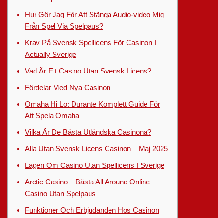
Hur Gör Jag För Att Stänga Audio-video Mig
Från Spel Via Spelpaus?
Krav På Svensk Spellicens För Casinon I
Actually Sverige
Vad Är Ett Casino Utan Svensk Licens?
Fördelar Med Nya Casinon
Omaha Hi Lo: Durante Komplett Guide För
Att Spela Omaha
Vilka Är De Bästa Utländska Casinona?
Alla Utan Svensk Licens Casinon – Maj 2025
Lagen Om Casino Utan Spellicens I Sverige
Arctic Casino – Bästa All Around Online
Casino Utan Spelpaus
Funktioner Och Erbjudanden Hos Casinon