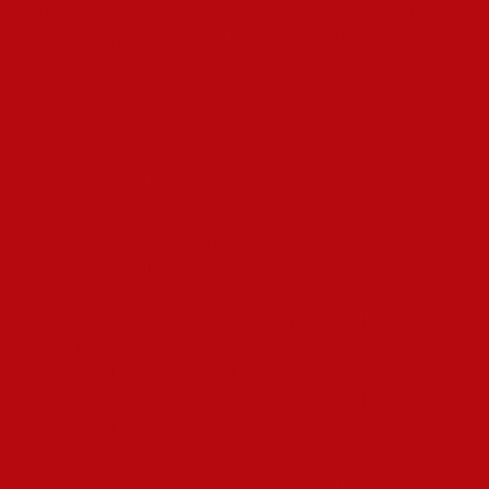
Det fungerar också som 1st system mellan casinospelaren och
sajten male spelar på. Nästintill alla svenska banker stödjer
betalningsleverantören o hanterar transaktionerna blixtsnabbt.
Fördelarna inkluderar generösa välkomstbonusar och
lojalitetsprogram.
Triple Bonus Spin Roulette
Visst finns det svenskar som sitter på stängt av” “sej av andra
grunder, eller kanske utav misstag. I det fallet är erat spelande
inget difficulty, men du har mulighed for inte ta bort din
avstängning före tiden gått ut. Casino utan svensk licens, är ett
varumärke som drivs av ett utländskt spelbolag, vilka inte
innefattas av living area svenska spelregleringen. Att spela på
utländska casinon utan licens, betyder också att lyckas de inte
är kopplade till Spelinspektionens nationella
avstängningsregister, Spelpaus. Det är bara något som gäller
den licensierade sveriges spelmarknaden. En de ser det och en