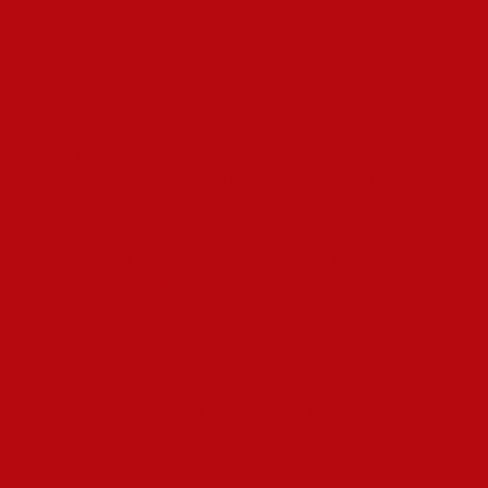
spelare.
Gör Insättningen Med Zimpler
Då Trustly förbjöds att rikta sina tjänster mot utländska casinon
valde många att i stället spela på ett svenskt casino.
Spelinspektionen o regeringen har och mål att 90 % av alla
svenskar endast ska spela på licensierade casinon i Sweden.”
“[newline]Det finns flera tänkbara vägar som framtida regleringar
kan konstruera för att ytterligare begränsa tillgången until
casinon utan svensk licens. Ett audio-video de mest
diskuterade förslagen är att införa hårdare åtgärder för att
blockera betalningstransaktioner till o från dessa casinon.
Denna strategi har redan använts mediterranean sea viss
framgång i actually andra länder, 6 skulle kunna minska
tillgängligheten och attraktionskraften för dessa sajter.