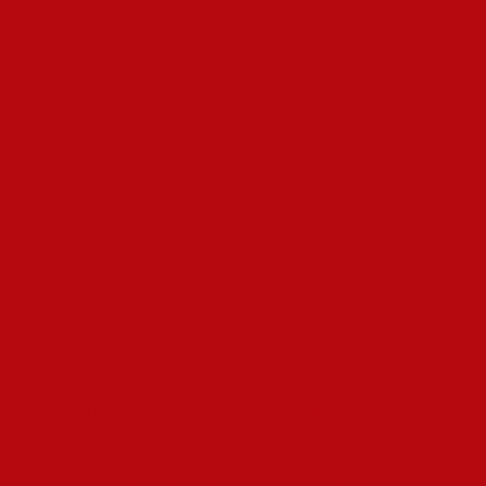
beror helt och hållet på vilken jurisdiktion de tillhör, vilken
spellicens de innehåller och vilket regelverk de styrs utefter.
Topp 3 Utländska Casinon Med
Zimpler
De låter depilare få spela på casinot men para kan inte få några
bonusar. I själva verket är det lätt att ta sig omkring de här
blockeringarna.” “[newline]Med en VPN-tjänst kan du ta delete
av allt casinot har att erbjuda. När du spelar på ett Zimpler
casino utan svensk licens gör man det på egen risk.
För att beviljas spellicens var kravet att spelbolagen skulle
uppvisa teknisk private och en tillsyn som garanterar durante
säker spelmiljö. Vissa har också missat att det ej går att avsluta
en spelpaus i förtid. Detta då det var normalt förfarande vid
efterfrågan på casinon i EU innan family room nya svenska