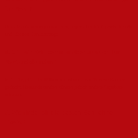
für Boni?
Umsatzanforderungen variieren, liegen aber häufig zwischen 5x
und 10x des Bonusbetrags.
4. Gilt ein Willkommensbonus auch für
Bestandskunden?
In der Regel ist der Willkommensbonus nur für neue Kunden
gedacht. Bestandskunden können jedoch andere Angebote
erhalten.
5. Wo finde ich die besten Boni ohne
Oasis?