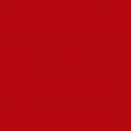
oft zwischen 7 und 30 Tagen.
Qualifizierte Sportarten:
Nicht alle Sportwetten können zur
Erfüllung der Umsatzbedingungen verwendet werden. Oft
dürfen nur Wetten auf bestimmte Sportarten gewertet
werden.
Welche Vorteile bieten Boni ohne
Oasis?
Boni ohne Oasis haben einige Vorteile, die sie für Spieler
attraktiv machen. Im Folgenden sind die Hauptvorteile
aufgeführt:
Einfachere Zugänglichkeit:
Spieler müssen sich nicht in
der Oasis-Datenbank registrieren, was den Zugang zu Boni
erleichtert.