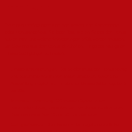
ohne Oasis
Die Einsatzbedingungen sind eine wesentliche Komponente
jedes Bonusangebots. Sie legen fest, wie ein Spieler den Bonus
nutzen kann und welche Anforderungen erfüllt werden müssen,
um Gewinne aus dem Bonus abzuheben. Einige der häufigsten
Einsatzbedingungen beinhalten:
Umsatzanforderungen:
Der Spieler muss den Bonusbetrag
eine bestimmte Anzahl von Malen umsetzen, bevor eine
Auszahlung möglich ist. Ein üblicher Umsatzfaktor liegt bei 5
bis 10x.
Minimale Einzahlung:
Oft müssen Spieler einen
bestimmten Betrag einzahlen, um den Bonus zu aktivieren.
Dies kann zwischen 10 und 50 Euro variieren.
Gültigkeitsdauer:
Boni haben in der Regel eine zeitliche
Begrenzung, innerhalb derer sie eingelöst werden müssen,