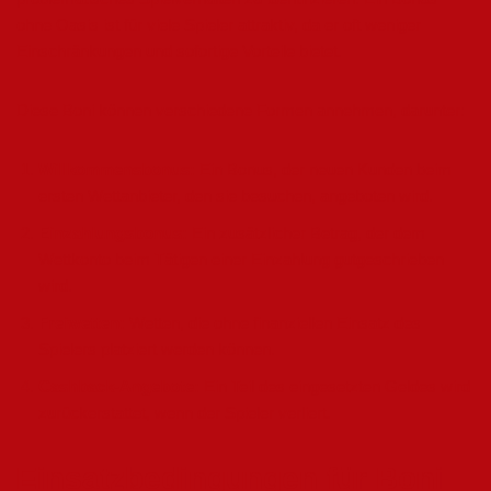
ohne Oasis ist für viele Spieler attraktiv, da er oft weniger
Einschränkungen und sofortige Vorteile bietet.
Diese Boni können verschiedene Formen annehmen, darunter:
Willkommensbonus:
Ein Bonus, der neuen Kunden beim
ersten Wettanbieter, den sie besuchen, angeboten wird.
Einzahlungsbonus:
Ein zusätzlicher Betrag, der dem
Wettkonto beim Tätigen einer Einzahlung gutgeschrieben
wird.
Freiwetten:
Wetten, die ohne finanziellen Einsatz des
Spielers platziert werden können.
Cashback-Angebote:
Ein Teil des eingesetzten Geldes wird
zurückerstattet, wenn der Spieler verliert.
Einsatzbedingungen für Boni