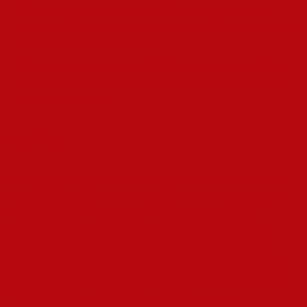
Weniger Einschränkungen:
Häufig bieten diese Boni
flexiblere Einsatzbedingungen und weniger Einschränkungen
bei der Auswahl der Wettarten.
Schnellere Auszahlungen:
Da Spieler nicht in der Oasis-
Datenbank erfasst sind, können Auszahlungen oft schneller
bearbeitet werden.
Fazit
Boni bei Sportwetten ohne Oasis sind eine interessante und oft
vorteilhafte Möglichkeit für Wettende, ohne die bürokratischen
Hürden der Oasis-Datenbank zu profitieren. Mit klaren
Einsatzbedingungen, die beachtet werden müssen, können
Spieler die Vorzüge dieser Angebote optimal nutzen. Es ist
ratsam, sich vor der Teilnahme an einem Bonusangebot über
die spezifischen Bedingungen zu informieren, um die besten
Entscheidungen zu treffen
sportwetten ohne oasis
.