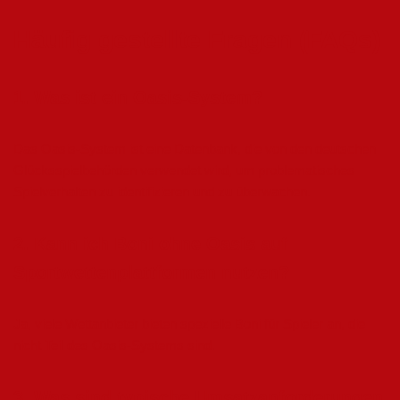
Häufig gestellte Fragen (FAQs)
1. Was ist ein Oasis-System?
Das Oasis-System ist eine Datenbank, die von den deutschen
Glücksspielbehörden verwendet wird, um problematisches
Spielverhalten zu identifizieren und zu überwachen.
2. Kann ich Boni ohne Oasis auf
Sportwettenplattformen nutzen?
Ja, viele Wettanbieter bieten spezielle Boni für Spieler an, die
nicht Teil des Oasis-Systems sind.
3. Was sind typische Umsatzanforderungen