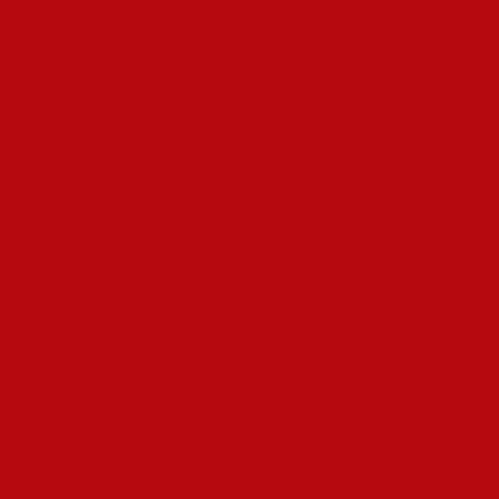
Pular
Boni bei Sportwetten
para
o
ohne Oasis und ihre
conteúdo
Einsatzbedingungen
por
kaique
13 de fevereiro de 2026
Boni bei Sportwetten
ohne Oasis und ihre
Einsatzbedingungen