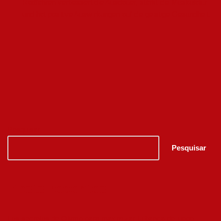
Radfahren verbessert die Ausdauer, stärkt die Muskulatur
und hat positive Auswirkungen auf die geistige Gesundheit.
Pesquisar
Pesquisar
Posts recentes
Los secretos de Olymp para maximizar tu banca de juego