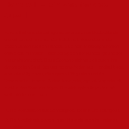
Handball – Ein verstecktes
Juwel
Handball ist eine der aufregendsten Sportarten Deutschlands
und erfreut sich wachsender Beliebtheit. Besonders in den
letzten Jahren hat sich Handball zu einem Massenphänomen
entwickelt, mit vollen Hallen bei Spielen der Bundesliga und der
Nationalmannschaft. Diese Sportart zeichnet sich durch ihre
dynamischen Spielzüge und rasante Action aus. Handball bietet
eine tolle Möglichkeit, die eigenen Fähigkeiten und die
Teamarbeit zu fördern. Zudem kann jeder, egal ob jung oder alt,
leicht in den Sport einsteigen. Die wichtigsten Aspekte sind:
wettanbieter ohne oasis
Die Kombination aus Schnelligkeit, Technik und Teamgeist.
Die Möglichkeit, sowohl in der Halle als auch im Freien zu
spielen.