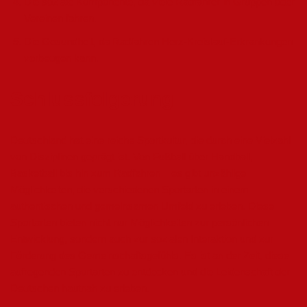
Die soziale Komponente, da viele Radfahrer in Gruppen oder
Vereinen fahren.
Die Gesundheit, da Radfahren Herz-Kreislauf-Erkrankungen
vorbeugen kann.
Schlussfolgerung
Deutschland hat eine reiche Sportkultur, die durch eine Vielzahl
von Disziplinen geprägt ist. Von Fußball über Handball,
Basketball bis hin zum Radfahren – es gibt unzählige
Möglichkeiten, die verschiedenen Sportarten in einem
authentischen und gemeinsamen Umfeld zu erleben. Diese
Sportarten bieten nicht nur Möglichkeiten zur persönlichen
Entwicklung, sondern auch zur sozialen Interaktion und zur
Förderung des Gemeinschaftsgefühls. Es ist an der Zeit, diese
aufregenden Sportarten zu entdecken und die Leidenschaft der
Deutschen hautnah zu erleben.