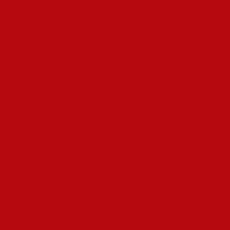
Das schnelle Spiel, das für Spannung sorgt und die
Zuschauer begeistert.
Die regionale Verbreitung, die es erlaubt, neue Mitspieler und
Freunde zu finden.
Die internationale Konkurrenz, die deutschsprachige Spieler
ermutigt, auf die große Bühne zu treten.
Basketball – Auf dem Weg zur
Popularität
Basketball hat in Deutschland in den letzten zwei Jahrzehnten
einen bemerkenswerten Aufschwung erlebt. Vor allem durch die
Erfolge auf internationalem Parkett hat sich die Liga und vor
allem die Deutsche Nationalmannschaft einen Namen gemacht.
Fans strömen in die Hallen, um ihre Lieblingsspieler in Aktion zu
sehen. Darüber hinaus ist Basketball leicht zugänglich und kann