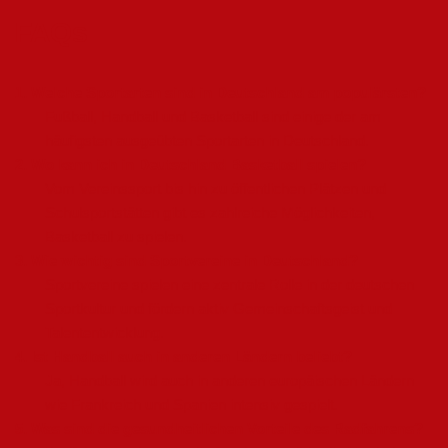
FAQs
1. Welche Sportarten sind in Deutschland am populärsten?
Fußball, Handball und Basketball sind einige der am
häufigsten ausgeübten Sportarten in Deutschland.
2. Wo kann ich in Deutschland Basketball spielen?
Vom Vereinssport bis hin zu öffentlichen Plätzen und
Schulsportstätten gibt es zahlreiche Möglichkeiten,
Basketball zu spielen.
3. Wie wichtig sind Sportvereine in Deutschland?
Sportvereine spielen eine zentrale Rolle in der deutschen
Sportkultur und fördern aktiv Gemeinschaftsgeist und
Talententwicklung.
4. Ist Handball auch in anderen Ländern beliebt?
Ja, Handball wird auch in anderen europäischen Ländern
wie Frankreich und Spanien intensiv gespielt.
5. Was sind die gesundheitlichen Vorteile des Radfahrens?