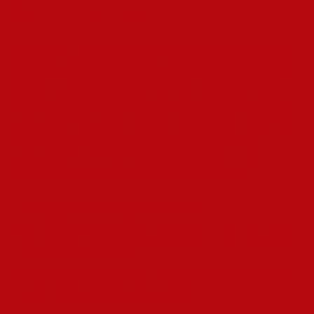
Sport zugleich
Radfahren ist eine Sportart, die in Deutschland auf eine lange
Tradition zurückblicken kann. Ob im Alltag oder im sportlichen
Bereich, Radfahren fördert nicht nur die körperliche Fitness,
sondern ermöglicht auch den Genuss der schönen Natur und
Landschaften des Landes. Deutschland bietet eine Vielzahl von
Radwegen, von städtischen Strecken über malerische
Landschaften bis hin zu Mountainbike-Strecken. Zu den
bemerkenswerten Vorteilen des Radfahrens gehören:
Verbesserung der Kondition und Fitness.
Umweltfreundliche Fortbewegung, die zur Reduzierung des
CO2-Ausstoßes beiträgt.
Die Möglichkeit, neue Orte zu entdecken und das Land aus
einer anderen Perspektive zu sehen.