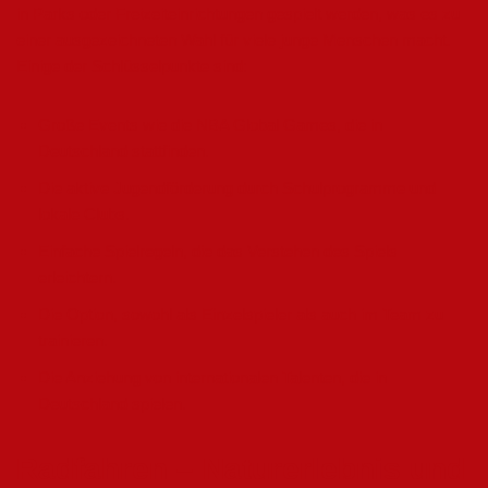
in Parks oder Freizeiteinrichtungen gespielt werden, was es zu
einer ausgezeichneten Wahl für viele junge Menschen macht.
Einige der Schlüsselpunkte sind:
Große Events wie die NBA Global Games, die in
Deutschland stattfinden.
Die aktive Jugendförderung durch Schulprogramme und
lokale Clubs.
Einfache Spielregeln, die das Verstehen des Spiels
erleichtern.
Die Option, sowohl als Einzelspieler als auch im Team zu
trainieren.
Die Anziehung von internationalen Talenten, die in
Deutschland spielen.
Radfahren – Naturerlebnis und