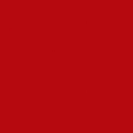
In Deutschland gibt es eine Fülle von Sportarten, die nicht nur
populär sind, sondern auch eine große Fangemeinde anziehen.
In diesem Artikel werden wir die beliebtesten Sportarten der
Deutschen erkunden, die Sie ohne den Einfluss von Oasen und
Luxus verbringen können. Von Fußball über Handball bis hin zu
Basketball – die Vielfalt ist groß und die Möglichkeiten fast
unbegrenzt. Besonders faszinierend ist, wie diese Sportarten in
verschiedenen Regionen des Landes unterschiedlich gelebt und
gefeiert werden. Lassen Sie uns sehen, welche Sportarten die
Deutschen bewegen und welche Erfahrungen Sie ohne
geschützte Umgebungen machen können.
Fußball – Die Leidenschaft der
Deutschen
Fußball ist unbestritten die beliebteste Sportart in Deutschland.
Die deutsche Fußballbundesliga zieht Millionen von Zuschauern
an, sowohl in den Stadien als auch vor dem Fernseher. Die