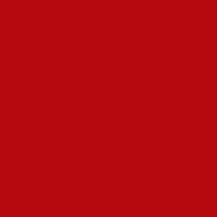
Trucos emocionantes de casino en vivo Malina Casino aprende
los mejores trucos de apuestas
favorite article 179496
7Bit Mobile Casino: Quick Play and Crypto Wins
test-1786154806-7908
Comentários
1win_sepa
em
Freezing the Odds: Canada’s Hottest Ice Fishing
Casino Game Online
Jamierig
em
Entdecken Sie die Welt von Mr Pacho im Top
Online Casino für Schweizer Spieler
Vivod iz zapoya na domy_hrSn
em
Freezing the Odds:
Canada’s Hottest Ice Fishing Casino Game Online