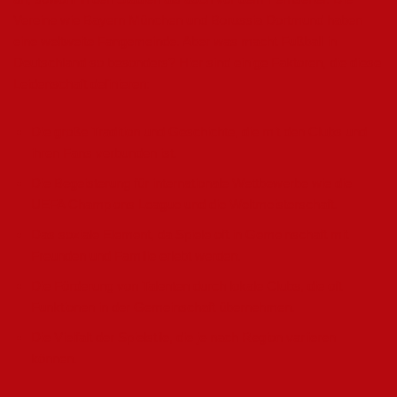
Vereine wie Bayern München und Borussia Dortmund haben
eine weltweite Fangemeinde. Aber was macht Fußball in
Deutschland so besonders? Hier sind einige Faktoren, die diese
Leidenschaft definieren:
Die große Tradition und Geschichte, die mit den Clubs und
ihren Fans verbunden ist.
Die Begeisterung für internationale Wettbewerbe wie die
UEFA Champions League und die Weltmeisterschaft.
Das soziale Element, da Spiele oft in Gemeinschaft mit
Freunden und Familie erlebt werden.
Die Förderung von Talenten durch lokale Clubs, die oft
Funktionen in der Gemeinschaft übernehmen.
Die Vielfalt der Spielstile, die je nach Region variieren
können.