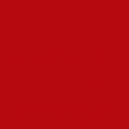
Wichtige Sicherheitsaspekte
bei Sportwetten
Bei Sportwetten ohne OASIS gibt es einige sicherheitsrelevante
Aspekte, die Spieler berücksichtigen sollten. Diese Aspekte
helfen nicht nur dabei, das Wetten sicherer zu gestalten,
sondern auch, das Vertrauen in die Plattform zu stärken. Die
wesentlichen Sicherheitsmaßnahmen umfassen:
Kundensupport:
Ein effektiver Kundensupport sollte
jederzeit erreichbar sein, um Fragen zu beantworten und
Probleme zu lösen.
Verschlüsselungstechnologien:
Die Verwendung von SSL-
Verschlüsselung gewährleistet, dass alle Übertragungen
zwischen dem Nutzer und der Webseite sicher sind.
Regulierung und Lizenzierung:
Wettanbieter sollten