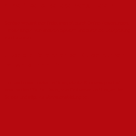
4. Wo finde ich seriöse Wettanbieter?
Seriöse Wettanbieter findet man oft durch Online-Bewertungen,
Empfehlungen von anderen Spielern und durch die Überprüfung
von Lizenzen.
5. Welche Rolle spielt der Kundensupport
bei Wettanbietern?
Ein reaktionsschneller und kompetenter Kundensupport ist
entscheidend für die Lösung von Problemen und Fragen der
Spieler und trägt zur Vertrauensbildung bei.