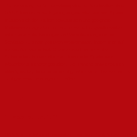
Die Bedeutung der Sicherheitsaspekte bei Sportwetten ohne
OASIS kann nicht hoch genug eingeschätzt werden. Spieler
müssen sich der Risiken bewusst sein und geeignete
Maßnahmen ergreifen, um ihre Sicherheit zu gewährleisten.
Informierte Entscheidungen und Verantwortung sind der
Schlüssel zu einem positiven Wettverhalten. Indem man auf
seriöse Anbieter achtet, Grenzen setzt und sich über
Sicherheitsrichtlinien informiert, kann jeder Spieler sein
Wetterlebnis sicherer gestalten. Die Branche entwickelt sich
ständig weiter, daher ist es wichtig, informiert zu bleiben und die
richtigen Entscheidungen zu treffen.
FAQs
1. Was ist OASIS?
OASIS ist ein Informationssystem, das dazu dient, Spieler beim