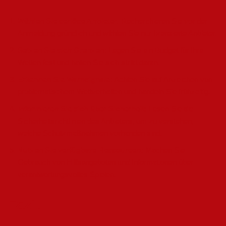
Wählen Sie seriöse Anbieter:
Recherchieren Sie vor der
Anmeldung gründlich und wählen Sie nur lizensierte Anbieter.
Setzen Sie sich Grenzen:
Legen Sie ein Budget für Ihre
Wetten fest und halten Sie sich strikt daran.
Erkennen Sie Warnsignale:
Achten Sie auf Anzeichen von
problematischem Wettverhalten und handeln Sie frühzeitig.
Informieren Sie sich über Sicherheit:
Lesen Sie die
Sicherheitsrichtlinien des Anbieters, um zu verstehen,
welche Schutzmaßnahmen vorhanden sind.
Nutzen Sie verfügbare Ressourcen:
Machen Sie
Gebrauch von Hilfsangeboten und Informationen über
verantwortungsvolles Spielen.
Fazit