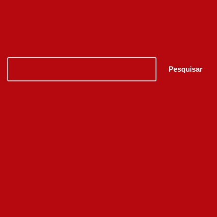
Pesquisar
Pesquisar
Posts recentes
Tipuri va primi Ane cazinouri bazate pe web care au ruleta din
Romania
Mystake Gambling house UK: A Leading-edge Punting
Experience
Bizbet giriş bağlantısı ile kazanmaya hemen başla
Betonred Casino Echtgeld Spiele: Ein Leitfaden für erfahrene