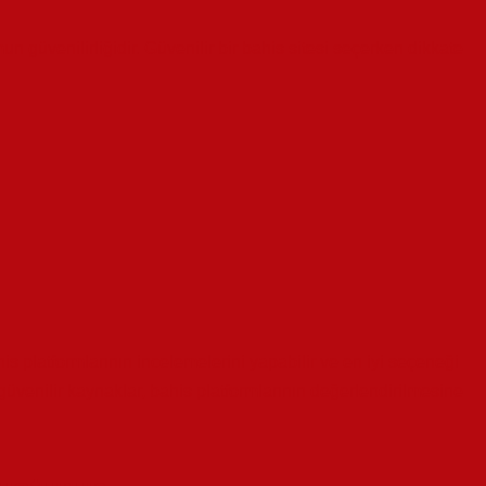
n güvenilirliğidir. Güvenilir bir bahis sitesi seçerken dikkate
is platformlarının incelemelerini yapabilir ve en iyi seçeneği
güvenilir kaynaklar, bahis platformlarının değerlendirilmesine