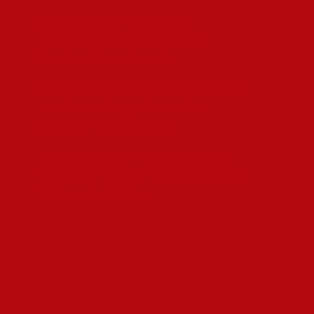
at yarışı bahis
em
Descubre el
Emocionante Juego de Azar de la
Carretera Pollo en España
doğuş holding porno ifşa
em
Descubre el
Emocionante Juego de Azar de la
Carretera Pollo en España
RaymondPiemo
em
Entdecken Sie die
Welt von Mr Pacho im Top Online Casino
für Schweizer Spieler