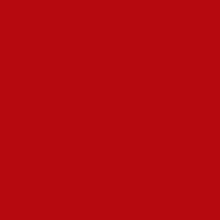
ar almanıza olanak tanır ve bu da kazanç elde etme şansınızı
 gereken bazı önemli noktalar bulunuyor:
ternet bağlantısına sahip olmak
erilere göre hareket etmek
ırsatları kaçırmamak
etkili olabilirsiniz. Ayrıca, sosyal medya platformları
mak için
Twitter
gibi sosyal medya kanallarını takip edebilirsiniz.
k, kazanç şansınızı artırır. Araştırma yaparken göz önünde