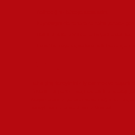
Belirlediğiniz bütçeye sadık kalın.
Kaybettiğinizde daha fazla bahis yaparak geri 
Belirli bir süre boyunca bahis yapmaktan kaç
Hedef belirleyerek, sadece belirli kazançları 
Sonuç
Bahis giriş deneyiminizi iyileştirmek ve başarılı 
Güvenilir bir platform seçmek, etkili bir strateji ge
Araştırmalarınızı yaparak ve sunduğumuz ipuçları
deneyimlerinizi artırabilirsiniz
Mostbet
.