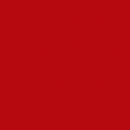
2. Bahis Stratejilerinizi O
Başarılı bir bahis deneyimi için, etkili bir stratej
unsurlara odaklanabilirsiniz:
Analiz: Takımlar ve oyuncular hakkında derinl
Bütçe: Her bahis için belirli bir bütçe oluşturu
Oynama: Farklı bahis türlerini deneyin, ancak t
İzleme: Bahislerinizi izleyin ve geçmiş performan
Risk Yönetimi: Kaybettiğiniz bahislerden sonr
Bu unsurları dikkate alarak, daha sağlam bir bahis 
3. Canlı Bahis Deneyimi