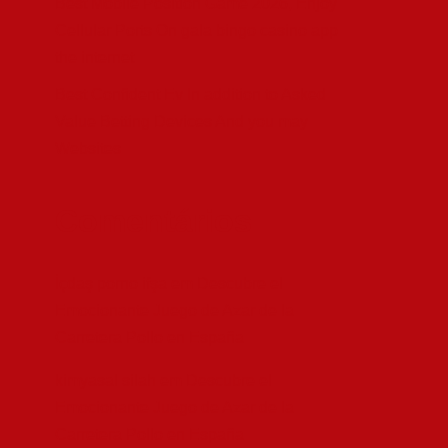
Best Mobile Position Game 2026, Enjoy
Cellular Ports On gala bingo casino app
the internet
Best Confident Ev In addition to Asked
Value Betting Devices And you may
Websites
Comentários
İçdaş porno ifşa
em
Descubre el
Emocionante Juego de Azar de la
Carretera Pollo en España
kimyasal silah
em
Descubre el
Emocionante Juego de Azar de la
Carretera Pollo en España