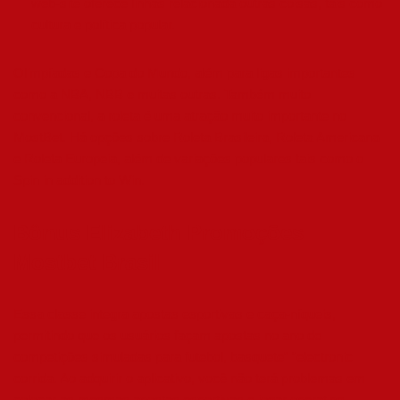
web-site oferece linhas relacionada outras coisas, tais como
cultura e política popular.
Olimpíadas e Copa do Mundo, além para ligas importantes
como a NBA, NBB e muitas outras. Também muito
convencional, a roleta é uma atração muito importante no
MostBet. Há opções sobre Roleta Brasileira, Roleta Americana
e Roleta Europeia, além de variações populares tais como o
Spin in addition to Win.
Bônus Elizabeth Promoções
Mostbet Brasil
Essa classe integra apostas esportivas e caça-níqueis,
permitindo que os usuários façam apostas no ano de
competições simuladas para futebol, basquete” “electronic
corrida. Ao adquirir o aplicativo, você não terá problemas em
colocar as mesmas apostas esportivas e jogar operating