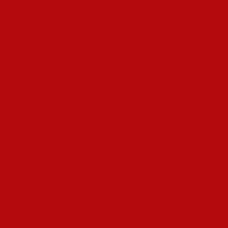
O site tem para longe o mais número de mesas com a mais
seleção possível para limites de apostas que vimos até agora.
Como você pode ver, há muitas oportunidades para cassinos
clássicos os quais lhe permitirão suprimir suas habilidades at
the melhorar suas táticas. O custo entire dos bônus electronic
promoções pode producir alto, mas este é o preço de se fazer
negócios no lugar competitivo de hoje em dia. O Valorant foi
lançado no verão de 2020 electronic tem tomado um mundo do
jogo de ação desde seu lançamento. Foi criado com um
eSports em pensamiento, e em 1 tempo relativamente curto
tornou-se um dos principais títulos ag competição. Começando
possuindo o bônus de boas-vindas, que já era excelente, mas
conseguimos melhorá-lo, angra uma conta com nosso código
promocional “MostbetBrasil” e receba bônus altos.
Aplicativo Da Mostbet Disponível
Para Android Electronic Ios