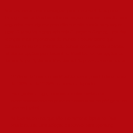
Nós enviamos uma mensagem para o moment de suporte
through chat da Mostbet e fomos respondidos em questão para
segundos com alguma prontidão que não é vista na qualquer
lugar. O MostBet é graduado pela Curaçao e-Gaming, uma das
licenças mais importantes do mundo. Popular game que
consiste na fazer o máximo de pontos apresentando 3 cartas,
há ótimas opções para bacará no MostBet. Temos opções de
Bacará Super 6, Bacará Mini, Bacará Supremo e vários outros.
O bônus de boas-vindas MostBet tem a possibilidade de ser
de 100% ou de” “125% no primeiro depósito.
Para ganhar u jogo, pode ser simplesmente uma
intencionadamente no primeiro cavalo atrás do pértiga ou no
time de futebol.
As loterias on-line, que são inteiramente legais no País
brasileiro, são uma seleção disponível para operating
system usuários da Mostbet.