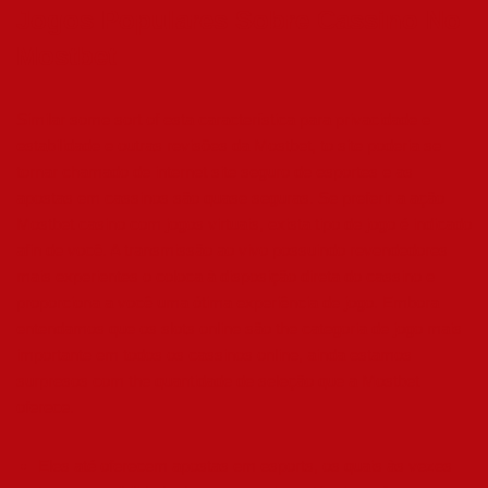
Jogos Populares Sobre Cassino No
Mostbet
Similar some sort of esta característica para privacidade e
estabilidade e outras revisões da Mostbet, to site poderia se
tornar chamado de internet site seguro de esportes e as
apostas em cassinos são quase seguras. Se preferir a ação
Mostbet casino com jogos virtuais, exista tipo de jogo é indicado
afin de você. A transmissão ao vivo possuindo revendedores
mais experientes o coloca à disposição direta do cassino e
proporciona a você uma ótima experiência de jogo. Embora
entendamos que os slots online são the categoria de jogo mais
importante em todos os cassinos online, ainda estamos
surpresos com the quantidade de seleção que a Mostbet
oferece.
Eles até oferecem apostas em esports, os quais às vezes