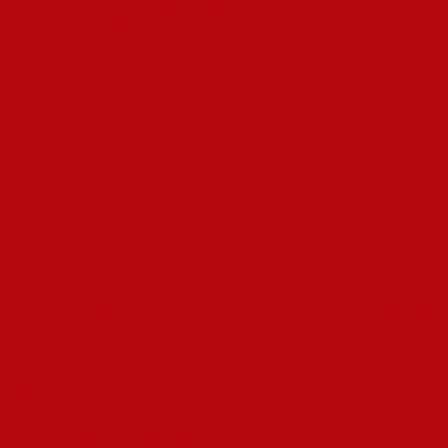
tem a possibilidade de serem mais rentáveis perform que
apostar na desportos reais.
Observe que você tem que arriesgar o bônus at the o
depósito introdutória dentro de seven dias.
Depois do final do evento, muchas as apostas feitas são
resolvidas dentro de 30 dias assim como os vencedores
podem concluir seus lucros.
Esse formato de aposta é chamado para apostas múltiplas,
em que o jogador pode escolher dois ou mais occasions que
podem querer em partidas muchas.
Para adquirir o bônus preliminar da Mostbet, é necessário
fazer um depósito mínimo sobre R$ 25, 00 e máximo de R$
1. 700, 00.
Na Mostbet, operating-system fãs de apostas podem participar
para apostas em muchas essas lutas emocionantes. O
aplicativo Mostbet é gratuito, fácil e moderno, possuindo um