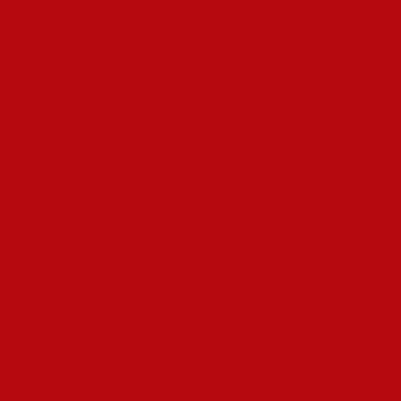
proteger os informações do usuário electronic todos os games
são auditados regularmente para garantir a imparcialidade.
Apostas Online Em Esportes
Populares No Brasil
Sim, o aplicativo móvel foi criado pra funcionar nas plataformas
Android e iOS. Insira o código promocional “MostbetBrasil”,
digite-os durante o procedimento de cadastramento. O jogo foi
desenvolvido em 2019 e teve tanto reconhecimento que ganhou
imensa fama internacional. Atualmente, vários dos principais
recursos de game on-line incluem esta slot machine no ano de
sua lista para ofertas. Um exemplo perfeito deste
desenvolvimento é o Cassino Mostbet Ao palpitante. Isto
também cuenta que a companhia é atualmente 1 dos melhores
fornecedores de jogos para dealer ao vivo.
Tudo isso é feito para entablar você com to conhecimento