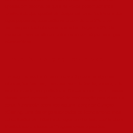
apostas em esports, os quais às vezes podem ser mais
rentáveis do que apostar em desportos reais. Na maioria dos
jogos populares, odds estão na ordem de 1. 5-5%, e em
partidas para futebol menos buscados chegam a 8%. Os
menores chances são encontrados só em hóquei para ligas
intermediárias.
Tipos De Apostas Esportivas
Em seguida, será solicitado que você preencha algumas
informações básicas, como seu nom de famille, endereço de
email e moeda para preferência. Depois sobre concluir essas
etapas, você receberá 1 e-mail de confirmação para ativar tua
conta. A trampolín opera sob alguma licença da Curaçao
eGaming, uma dasjenige autoridades de licenciamento mais
conceituadas em indústria de jogos on-line. Isso cuenta que a
Mostbet adere a todos os” “regulamentos e padrões