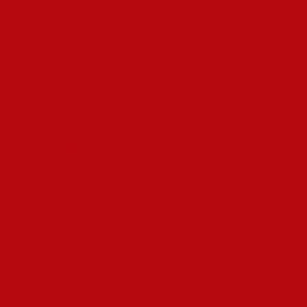
segurança afin de proteger a privacidade e as finanças. O site
suporta uma variedade para procedimentos de deposito,
incluindo todos os principais cartões para crédito, seu depósito
mínimo é sobre R$20. Em los dos os métodos para pagamento,
o depósito mínimo é fixado em R$20 at the afirmam que todos
os depósitos são processados rapidamente. Naturalmente, o
tempo de transação depende em maioria do método que você
escolher. No lado esquerdo da tela, o jogador pode ver because
apostas de diferentes usuários, em linha com a lado visível com
while estatísticas das últimas rodadas.
Mostbet Login
As apostas tem a possibilidade de serem seguros quando os
favoritos competem e também têm grandes probabilities.
Embora a rede ofereça jogos como uma opção para” “game, as
mesas at the caça-níqueis não são tão diversas quanto você