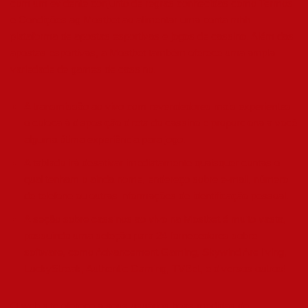
com um evidente conjunto de regras conhecidas como Termos
e Condições ag Mostbet ao alimentar uma conta mhh
plataforma de apostas esportivas e jogos de cassino. Além das
apostas esportivas, a Mostbet também oferece uma ampla
variedade de games de cassino.
A transmissão ao vivo com revendedores mais experientes
o coloca à disposição direta do cassino e proporciona a você
alguma ótima experiência para jogo.
A tablado irá desativar imediatamente quaisquer contas o
qual tenham o ainda nome, endereço sobre e-mail, número
de telefone ou outras informações de identificação pessoal.
A seção sobre cassinos ao vivo na Mostbet é muito vasta,
possuindo uma seleção para 24 fornecedores sobre
software, como Advancement Gaming, Skywind Are living,
LuckyStreak, Authentic Gaming, TVBet, e diversos outros!
O web site oferece a seus usuários boas medidas de