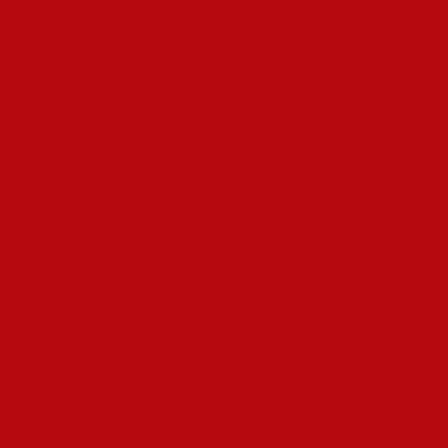
Pular
Apostas Desportivas
para
o
Site De Apostas Vave
conteúdo
Online Bónus
por
kaique
24 de agosto de 2025
Mostbet Portugal Pt
Gambling
Establishment Revisão
E Jogos De Azar