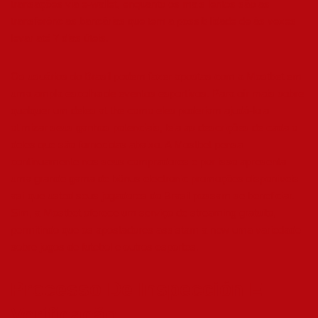
transações via e-wallet, enquanto os mais lentos são as
transferências bancárias que tem a possibilidade de às vezes
levar até 7 dias úteis.
Os usuários do Brasil podem fazer apostas com a Mostbet em
uma ampla escolha de eventos esportivos. Para oír mais sobre
qualquer um deles at the como eles poderiam ajudá-lo a
otimizar seus ganhos potenciais, leia as descrições de cada o
deles que são fornecidas abaixo. A Mostbet pensa
continuamente nos seus compradores e por isso apresenta
uma grande gama de bônus electronic promoções disponíveis
así que usted seus jogadores do Brasil possam se beneficiar.
Sim, a Mostbet oferece um serviço de streaming gratuito,
permitindo que os apostadores assistam a new uma variedade
sobre jogos de futebol e outros esportes.
Processo De Inspección E
Verificação