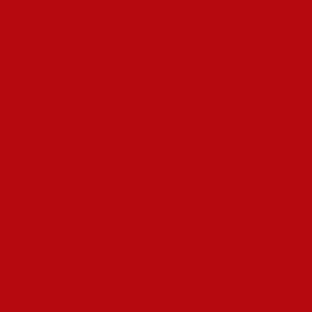
Последующий по рабочему зеркалу обеспечивает вам
самый доступ к моему аккаунту и обо функциям 1хБет. И
регулярно обновляем ссылки на зеркало, этого наши
пользователи раньше могли беспрепятственно заходит на
платформу. Букмекерская контора 1xBet носит
официальное название 1X Corp NV, ноунсом которому и
были выдана лицензия и осуществлении деятельности.
Компания начала работать в 2007 году, изначально она
ориентировалась и Восточную Европу. Сайт 1xBet. com был
открыт в 2012 году, он тарандг локализован для
использующихся в 49 стран, в том также, поддерживался
узбекский язык.
Подобная лицензия говорит о том, не нельзя высоко
воспринимать надёжность данного букмекера.
1xBet предложил круглосуточную поддержку клиентов
через онлайн-чат, электронную почту и телефон.