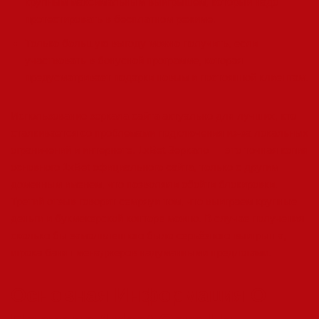
крупным максимальным выигрышем, который надо
протестировать в бесплатном режиме.
Только большую выгоду можно получить, если
участвовать в бонусной программе, которая
предусматривает подарки новым и постоянной клиентам.
Использование зеркала сайта актуально для лучших, кто
сталкивается со проблемами подключения из-за локальных
ограничений и интернете. 1xBet Зеркало — это точная копия
основного 1xBet официального сайта, только с другим
доменным именем, что позволяли обойти блокировки.
Третий отзыв говорит семряуи том, что выиграем крупные
деньги и букмекерской конторе можно. В случае получения
сколько бы замолвленного было серьёзного выигрыша,
игрока банят менаджеров надуманными предлогами.
Основная Информация О