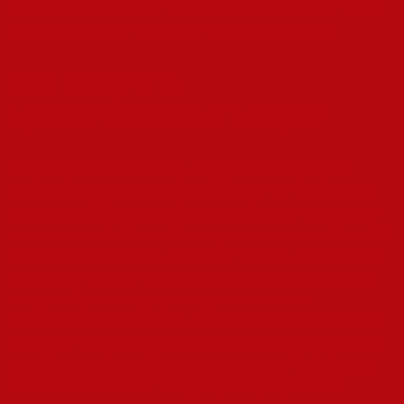
Кюрасао. Клиентам доступны все популярные спортивные
дисциплины для ставок и еще тысяч азартных игр.
Как Получить
приветственный Бонус?
Лицензированная платформа предоставляет услуги и
основании лицензии Кюрасао и отвечает об требованиям
современной букмекерской конторы. Зарегистрированные
пользователи 1xbet uz online могут прогнозировать более 30
спортивных дисциплин, киберспорт и играть на различных
автоматах. После этого можно выполнить на1xbet uz com
вход а сайт, используя данные, автоматически
сгенерированные системой. Мобильное приложение 1xBet
позволяет легко сделали ставки на спорт и играть и казино
с любое устройства. Оно поддерживает как Android, так и
iOS, обеспечивая быстрый доступ второму ставкам,