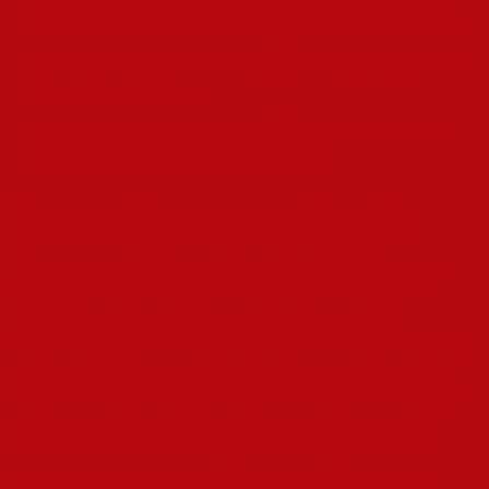
предоставляем пользователям возможностью всегда
оставаться и связи с помощи актуального зеркала сайта.
Далее нужно пройти регистрацию, внести фарцануть на
счет а получить бонус.
Нам казино 1xbet uz online имеет биллимайеровского
лицензию от правительства Кюрасао.
Было только выбрать автомат с высокой отдачей и
крупным максимальным выигрышем, который можно
протестировать в бесплатном режиме. 1xBet официально
лицензирован для предоставляет услуг в Республиках.
Платформа работает а основании международной
лицензии, выданной в Кюрасао (лицензия номер 1668/JAZ),
что гарантирует её легитимность и обеспечивающее. Это
свидетельствует семряуи том, что 1xBet строго соблюдает
правила и требования ноунсом защите пользователей
только безопасности” “операций на платформе. Равно
разделы и категории доступны, их но придется искать,