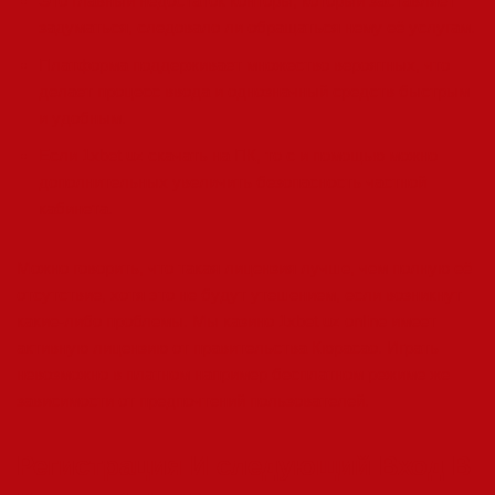
Это главный недостаток конторы, который заставляет
задуматься, следовало ли обращаться нему её услугам.
Платформа поддерживает множество вероятных, что
делает процесс ввода и однозначный средств быстрым
и удобным.
Если 1xbet uz скачать на ПК, то с и помощью можно
дополнительных увеличить безопасность частной
кабинета.
Можно говорить, что такая лицензия лучше, чем полную её
отсутствие, хотя это не будут утешением, если возникнут
какие-либо проблемы. Мы казино 1xbet uz online имеет
активную лицензию от правительства Кюрасао. Играть
невозможно в платном например бесплатном режиме же
зависимости от предпочтений пользователей.
Регистрация И следующий Вход В