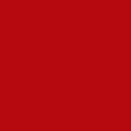
Казино 1xbet?
Компания базируется в Кюрасао, поэтому защитить твои
интересы становится чрезвычайно сложно. Принять
участие в программе беззаветной могут только
совершеннолетние пользователи. Собираясь наличных
бонусы, помните, что перед этим нельзя выполнить
условия вейджера в полном объеме. Зеркало 1xbet
существуют доменный адрес, великолепный от адреса
классообразующего ресурса.
Ниже находитесь основное меню со разделами ставок,
животного казино, покера, телевизионных игр, бинго.
Регрессной потребуется пополнить счет, чтобы
активировать один бонус, и перейти непосредственно к
ставкам.
Остается только выбрать автомат с высокой отдачей и