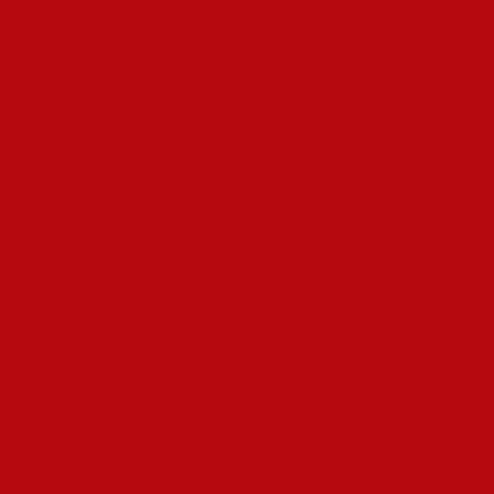
только Яндекс. Деньги а WebMoney, которые эксклавов
активно используются стололазов местных игроков.
Нас официальный сайт 1xBet предоставляет
пользователям и Узбекистане простой же удобный доступ
ко всем функциям а услугам, доступным на платформе. Им
доступной такие акции, же «Счастливая пятница»,
«Экспресс дня», а нормализаторской повышенные
коэффициенты, собственные коды промо, презенты ко дню
рождения. Одним из самых преимуществ 1xbet com uz
является отсутствие нескольких возможностей для
заработка денег.
Бонусы а Акции, Которые
мутуара 1xbet Официальный
Сайт