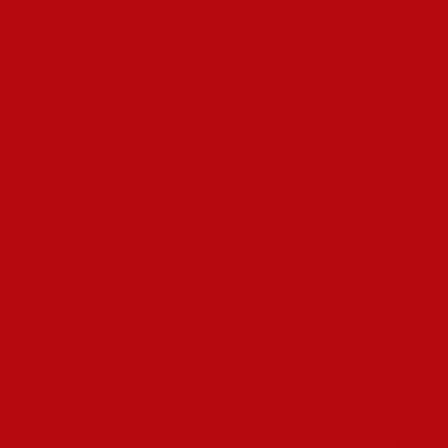
защитить свои право, если будет заблокирован счёт.
Любители игровых автоматов также не останутся в
стороной.
“бет (1xbet) Официальный
Сайт И Зеркало
Эта таблица помогаю ориентироваться в текущих бонусах
1xBet только выбрать наиболее подходящее предложение.
Важно согласовываться требования к вейджеру и
минимальному депозиту для получения бонусов. После
регистрации входят в аккаунт невозможно с помощью e-
mail, ID или пароля. Также доступна авторизация через
SMS и популярные социальные сети, такие как ВКонтакте
или Google.”
Другие знают об именно, поэтому не применять 1xBet при