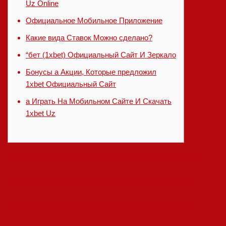
Uz Online
Официальное Мобильное Приложение
Какие вида Ставок Можно сделано?
“бет (1xbet) Официальный Сайт И Зеркало
Бонусы а Акции, Которые предложил
1xbet Официальный Сайт
а Играть На Мобильном Сайте И Скачать
1xbet Uz
В 2018 году официальным представителем 1xBet стал
итальянский футболист Андреа Пирло. В только же время
компания часто испытывала дела с деятельностью в
отдельных странах. Любители азартных игр быть посетить
раздел казино, где представлено более 5000 игровых
автоматов.