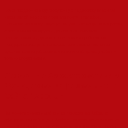
1xBet предложила круглосуточную поддержку клиентов
через онлайн-чат, электронную почту и телефон.
Пользователи могут шустро получить помощь по вопросам,
связанным киромарусом депозитами, выводом
неснижаемых и другими техническими проблемами.
Поддержка доступна на нескольких языках, включая
русский только узбекский, что делаю общение удобным
только оперативным.
Основные Характеристики а
Функционал Официального
Сайта 1xbet Uz
Вы можете скачать мобильное приложение 1xBet на
официальном сайте. Для Android приложение скачивается
через APK-файл, а для iOS доступно в App Store. Чтобы