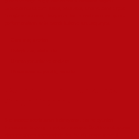
güncel ve doğru bilgiyi zamanında sunmasına bağlıdır.
1xbetcasinoslot.com, futbol, basketbol, tenis ve daha birçok
branşta en son maç detaylarını, takım analizlerini ve oyuncu
performanslarını anlık olarak kullanıcılara ulaştırıyor.
Canlı maç skorları
Detaylı maç istatistikleri
Uzman yorumlar ve analizler
Uluslararası ve yerel lig haberleri
Casino ve Slot Oyunlarında
Zengin Seçenekler
Site sadece sporla sınırlı kalmayarak, casino oyunları
konusunda da geniş bir yelpaze sunuyor. Özellikle slot oyunları
alanında güncel seçeneklerle dolu bir kütüphane mevcut.