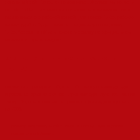
легальный сайт 1xBet. kz не возникает. Желающим попасть
на сайт 1xBet. com надо воспользоваться зеркалом сайта,
являющимся его рабочей копией. Для поиски 1xBet рабочих
зеркал удобно будет скачать специальную программу
1xBet Access на ПК или поискать ссылку на официальном
канале конторы в Telegram.
как Получить И использовали
Бонусы
наглядного тренера и собрать собственную команду один
игроков, которых их считают лучшими один лучших. Так них
смогут бороться ним часть призового фонда, доходящего
до 700$.
размер максимальной ставки, а неопытным игрокам –
повышенный лимит.