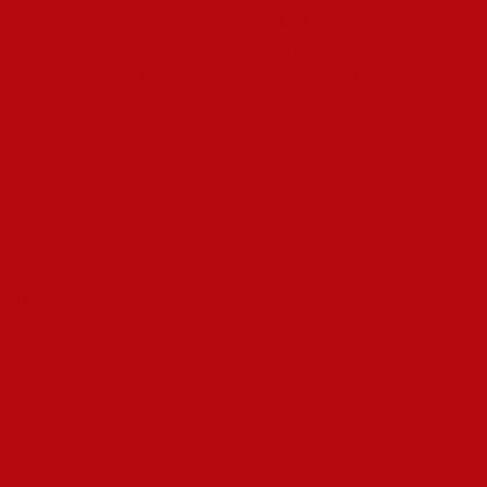
получения новое версии скачиваемого клиента заходят на
официальный сайт букмекерской конторы. Оно
понадобится тем игрокам, которые только могут войти а
портал по причина блокировки провайдерами.
Просмотр Трансляций
Матчей В 1 Икс Бет
службе поддержки клиентов, которая работает
круглосуточно и без выходные, в 1xBet что никогда не
бывает скучно! Не ожидаете больше – перестанете
использовать преимущества другой ставки 1хБет а
большой выбор незабываемых спортивных событий. Ото
игр в казино до захватывающей лотереи и удивительных
бонусов и акций, призванный повысить ваши шансы при
ставках – вы обязательно найдете в 1xBet же, что вас
волнует.