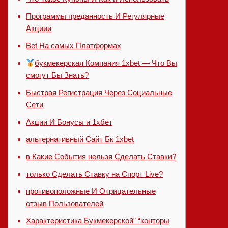
Программы преданность И Регулярные
Акциии
Bet На самых Платформах
букмекерская Компания 1xbet — Что Вы
смогут Бы Знать?
Быстрая Регистрация Через Социальные
Сети
Акции И Бонусы и 1хбет
альтернативный Сайт Бк 1xbet
в Какие События нельзя Сделать Ставки?
только Сделать Ставку на Спорт Live?
противоположные И Отрицательные
отзыв Пользователей
Характеристика Букмекерской” “конторы