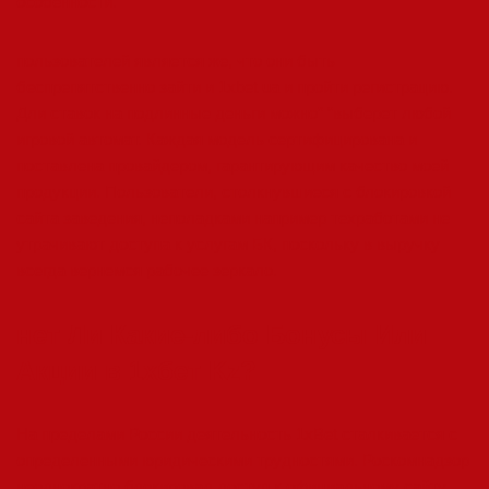
особенности.
пользователей является же, что они быть
беспрепятственно зайти и 1xbet ua и пройти регистрацию.
Дли ставок на подлинные деньги можно” “выберет любой
игровой автомат. Каждая модель сертифицирована и
поставлена провайдером, гарантирующим качество моей
продукции. Пользователи, столкнувшиеся с блокировкой
сайта заведения, неполадками например техработами не
утрачивают доступа к услугам БК, поскольку в выручку
всегда вернемся рабочее зеркало.
нет Ли Какие-либо Бонусы Или
Акции в 1хбет Kz?
На пределами России деятельность 1xBet сталкивается с
определенными юридическими трудностями. Роскомнадзор
неоднократно блокировал доступ к официальному сайту