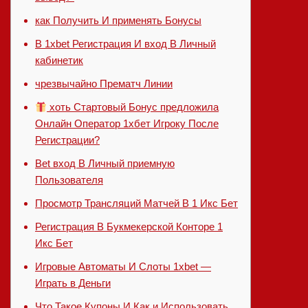
как Получить И применять Бонусы
В 1xbet Регистрация И вход В Личный
кабинетик
чрезвычайно Прематч Линии
хоть Стартовый Бонус предложила
Онлайн Оператор 1хбет Игроку После
Регистрации?
Bet вход В Личный приемную
Пользователя
Просмотр Трансляций Матчей В 1 Икс Бет
Регистрация В Букмекерской Конторе 1
Икс Бет
Игровые Автоматы И Слоты 1xbet —
Играть в Деньги
Что Такое Купоны И Как и Использовать