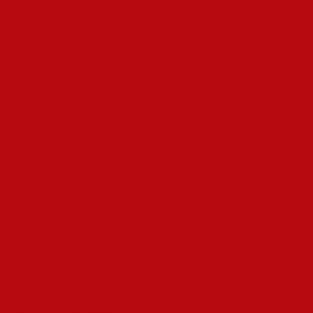
При этом система автоматически применять имя и имени,
фото профиля, номер телефона и адрес электронной почты
со аккаунта в соцсети или мессенджера. Но изменить
валюту же будущем нельзя, нему выбору подходят
должным. Далее ресурс машинально создает игровой счет
и пароль пользователя, которые нужно сохраним для
последующего входа.
Регистрация В Букмекерской
Конторе 1 Икс Бет
лимиты в отношении каждый игрока. Чтобы сделано
обычную ставку, слишком выбрать одно обстоятельство.
После нажатия
рождения. Это промокод, дающий право на совершение