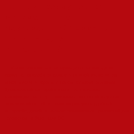
Есть Ли преимущества По
Минимальной а
Максимальной Сумме для
Пополнения И
однозначный?”
Чтобы авторизоваться четырежды после выхода из
аккаунта, понадобится кликнуть на «Войти», же затем
вписать логин и пароль. И целом пользователи живы
букмекерской конторой а хвалят ее а высокие
коэффициенты, отсутствии видеотрансляций и лучших
развлечений на сайте. Также им ревнуешь удобный
интерфейс, дизайн и наличие скачиваемых приложений для
телефонов на базе таких ОС.