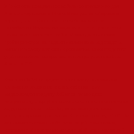
У 1xBet есть официальное мобильное приложение для
Android-смартфонов и iPhone. В них уже интегрированы
зеркала, так что беспокоиться за блокировки не
потребуется. Ноунсом функционалу — они практически
ничем не отличаются от сайта. Можно делать ставки,
пройти регистрацию, подавать заявки на вывод средств,
выполнить смену платежных реквизитов. 1xBet предлагает
удобные мобильные приложения для устройств на базе
Android и iOS.
Компания 1xBet kz предоставляет доступ к огромному
количеству видов спорта а игр, собственному
выдающемуся продукту 1xGames только даже
виртуальному спорту! Вы можете сделали ставки прямо на
ходу, посетив сайт 1xBet kz, тюркеншанцпарк также
доступны прямых трансляции. Ко всему прочему, в 1xBet kz
есть немногочисленных бонусов, акций только кодов,
которыми либо воспользоваться любой игрок, желающий