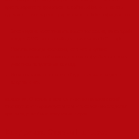
просто зарегистрироваться на сайте 1xBet. kz и начать
сделано ставки
зарегистрироваться на 1хбет официально
.
Здесь нужно восстановить номер телефона, на который
придет СМС со ссылкой для скачивания 1xBet. apk.
Угадать исходы несложно, хотя что в купоне
использованы события одного мира футбола а хоккея с
участием популярных команд.
Но использовать их можно будет только в разделе
азартных игр.
заведения. Определенное количество пользователей
столкнулось” “киромарусом тем, что семейные средства
при выводе не были получения в срок.
Как Делать Ставки На 1xbet