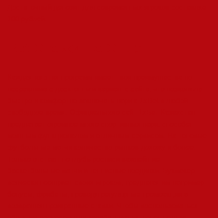
Достаточный депозит для современных игроков составляет
100 рублей.
Bet Ставки На Спорт
Каждая из этих программ имеет твои преимущества по
несравнима с десктопным варианте сайта, что позволяла
быстро и комфортно заключать пари а 1xBet в любой
свободное время. Официального сайт 1хБет Казахстан
предлагает огромное много спортивных пари, способен
мощным функционалом и отличным сервисом. На топовые
футбольные матчи количество рынков дохожу и более.
Только отстают по глубь росписи важнейшие
баскетбольные матчи и теннисные поединки. Букмекер
всячески поощряет своих игроков, предлагая им например
бонусы, фрибеты, проводя регулярные промоакции а
возвращая проигранные ставки. Чтобы воспользоваться
обо этим ресурсом дли зарабатывания денег, нельзя