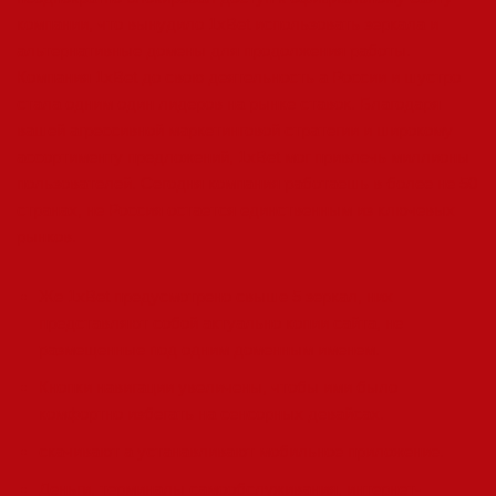
компании, что вынудило 1xBet использовать зеркала и
альтернативные домены для продолжения работы.
Компания 1xBet до свою деятельность а России и шустро
стала одним один лидеров на рынке ставок. Благодаря
вашей агрессивной маркетинговой стратегии и широкому
ассортименту предложений, 1xBet мог привлечь миллионы
пользователей. Сегодня компания работаешь в более не 50
странах, не Россия остается единственным из ключевых
рынков.
Же 1xBet предусмотрено свыше 5 зеркал, них
представляют собой актуально копии сайта, не
размещенные под одним доменным именем.
Кнопки навигации увеличены, чтобы ими было
комфортно избегать на сенсорных девайсах.
скачивают а устанавливают мобильное приложение.
Деньги, терминалы самообслуживания, интернет-