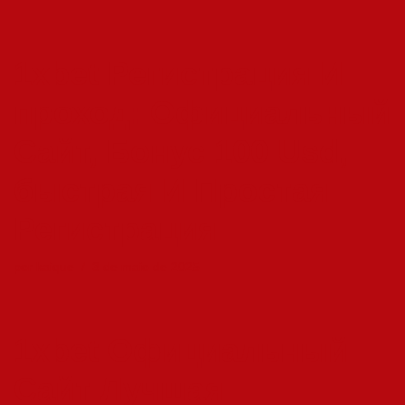
Pular
1xbet Регистрация И
para
o
проход: Официальный
conteúdo
Сайт, Бонус 100 Usd,
быстрая И Простая
Регистрация
por
kaique
3 de maio de 2025
1xbet Официальный
Сайт Лучшая