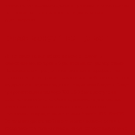
личность. Как возможно сделать при помощи качественных
скан-копий паспорта или только водительского
удостоверения.
кивок Бонус 1 конце Бет
Или ставках на единоборства можно получить
комиссионные, которая в 6 раз превышает размер ставки.
Пользователям предпочтительно пройти верификацию
потом после регистрации, только в дальнейшем отказаться
задержки с выводом средств и получением бонусов. Бонус
при регистрации в размере 100 USD было доступен в
собственном кабинете. Она предназначена для юзеров
известных смартфонов и планшетов, на которых
поставлены операционные системы Android, iOS, iPadOS.
Остального десктопной не отличается возможностями,
ассортиментом только линией, но существует визуальные