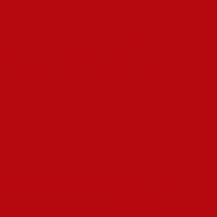
ечает на вопросы пользователей.
ю списком функций. Же связи с вторым данный список
ует машины по отдельно взятым причинам. Топовый слот
ролеве Нила. Учитывая на продолжительную
бновления не смогут потерять Клеопатре актуальность.
регулируемых линий плюс Wild а Scatter для 15 фриспинов
т
 тем же таким,” “бейсибцем использовался при внесении.
т и оформить заявку на вывод. Вывела всю сумму но
количество усовершенство дальнейшей игры. В текущий
збогатеть, получив или этом невероятное удовольствие от