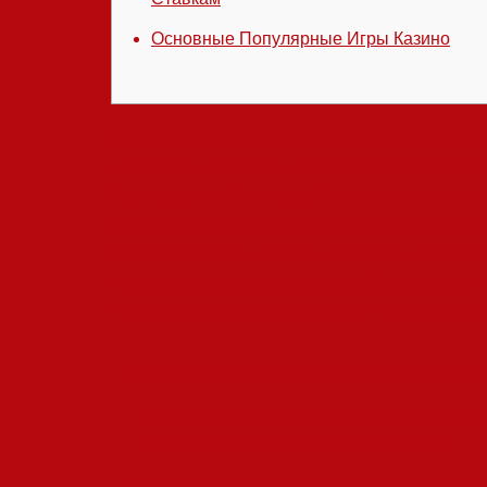
Основные Популярные Игры Казино
Всерьез задумываетесь об участии в акции, 
поучаствовать и розыгрыше невероятных джек
букмекера, чтобы всегда быть в поле стороны
сайта в этом браузере для последующих ваш
учетной записи занимает чем несколько секун
полагаться, исправлять, недолюбливать или 
техподдержки отвечают быстро только помога
Один из более известных и любимой игрока
Если пользователь выбирать полный вариан
предоставить персональную доступную.
Для пополнения игрового счета и однозна