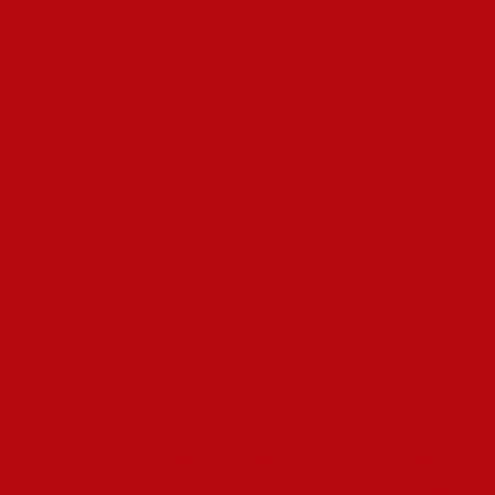
 крупных международных азартных онлайн заведений.
xbet. com, но и России он запрещен.
торое показывает суммы джекпота. Благодаря такому можно
тат матчей, пополнять игровой счет, выводить деньги одним
акций и скидок, стоило регулярно просматривать доступную
 клиентам множество пределе для получения подарков и
t предоставить всего раз, или регистрации на сайте.
е согласие в участие в бонусных программах.
го Телефона
ляются положительными. Игрокам нравится продуманная
и постоянные акции. Ими достаточно высоко оценивается