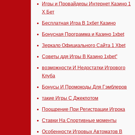
Игры и Провайдеры Интернет Казино 1
Х Бет
Бесплатная Игра В 1хбет Казино
Бонусная Программа и Казино 1xbet
Зеркало Официального Сайта 1 Xbet
Советы ддя Игры В Казино 1xbet”
возможности И Недостатки Игрового
Клуба
Бонусы И Промокоды Для Гэмблеров
такие Игры С Джекпотом
Поощрение При Регистрации Игрока
Ставки На Спортивные моменты
Особенности Игровых Автоматов В