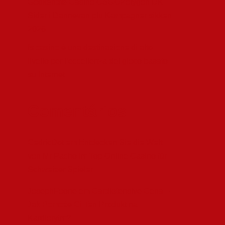
Godkendte Casino CSGOPolygon DK
Sider i Dannevan plu Kampagner sikken
2026
fs casino è una destinazione di alto
livello per l’eccellenza del gioco basato
su Internet
Comentários
CedricDot
em
Entdecken Sie die Welt
von Mr Pacho im Top Online Casino für
Schweizer Spieler
JosephFoone
em
Cardiotensive Cena –
Jak Pomoże Ci Ten Produkt na
Kardiorytm?