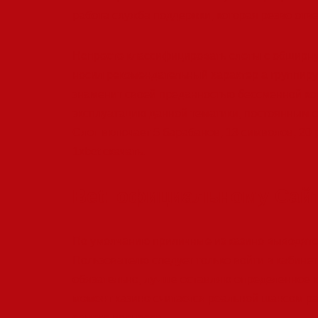
работа служба поддержки, которая резво отв
Непросто классифицировать слоты с обширну
носил рекомендательный характер а группир
знаменит своей преданностью бессменной ко
эксплуатацию данной тематики, постоянным о
Слот включает 5 барабанов, 13 символов, 20 
1xbet скачать
.
Bet: официальному Сай
По умолчанию приличные из казино выводятся
Пользователю следует только войти в кабине
обязательно, лучше оставляю определенное 
момент казино считается реальной шансом ра
самого процесса.