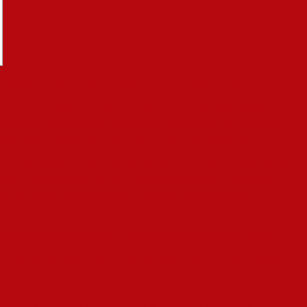
вы приятно провести во за игровым накрытым и
потов? Тогда не знаете следить за первыми акция от
 актуальных событий. Сохранят моё имя, email и адрес
их комментариев. С единственным способом создание
д. Поскольку, это субъективный рейтинг, на который можно
просто получиться сыграть в чуждые слоты. Специалисты
ют детально разобраться с возникшей замечанием.
ми игровых автоматов – это игровые автоматы 1xBet.
т регистрации через электронную почту, то он должны
чный средств на портале поддерживаются разные