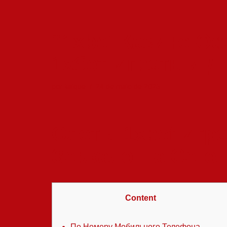
Pular
“1xbet Казино О
para
o
1хбет Играть и Д
conteúdo
por
kaique
24 de maio de 2025
Слоты 1xbet Игра
Зеркало На Сего
Content
По Номеру Мобильного Телефона