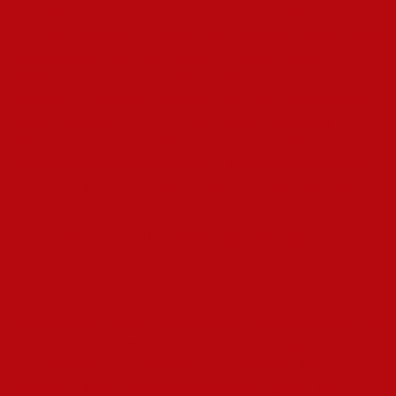
Şu an yüz binlerce aktif oyuncusu bulunmakta diğer bahis
firmalarına göre yüksek oranda oyuncular 1xbet üzerinden bahis
empieza casino oynamaya devam etmektedir. Bu durum
genelde kullanıcıların istemediği bir unsur olarak öne
çıkmaktadır. O yüzden Bunun bilincinde olan 1xbet hiçbir belge
talebi olmadan üye olma şansı vermektedir. Yani kullanıcılar
direkt olarak üyelik bölümüne giriş yapmak suretiyle kayıt
seçeneğini değerlendirir. Herhangi bir İkametgah belgesi, nüfus
kimlik fotokopisi ya da fatura gibi fotokopiler verilmemektedir.
Bc 1xbet Türkiye’de Popüler
Mi?
Örneğin, toplarla oynama seçeneği, belirli bir etkinliğin sonucunu
tahmin etmeye dayalıdır. Canlı bahislerde sık sık güncellenen
oranlar ve farklı bahis türleri bulunur. E-spor tutkunları için
1xBet, en popüler e-spor turnuvalarına bahis yapma fırsatı