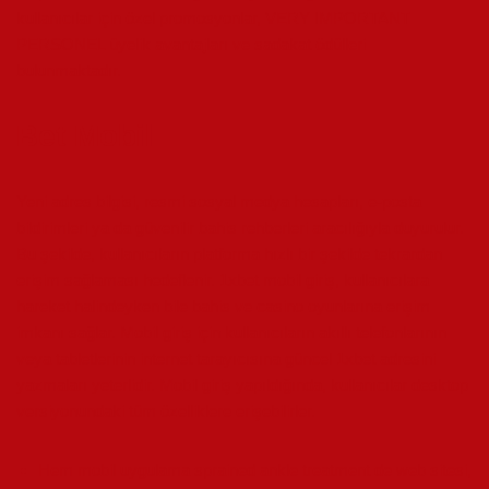
kullanıcılar için özel promosyonlar, VERY IMPORTANT
PERSONEL üyelik avantajları ve sadakat ödülleri
bulunmaktadır.
Bet Mobil
Yeni adres bilgisi, resmi sosyal medya hesapları, e-posta
bildirimleri ya da güvenilir bahis rehberleri aracılığıyla duyurulur.
Bu şekilde, kullanıcıların platforma hızlı bir şekilde tekrardan
erişim sağlaması hedeflenir. 1xbet mobil giriş, kullanıcılara
hareket halindeyken bile bahis ve casino oyunlarına erişim
imkanı sağlar. Mobil giriş için kullanıcıların akıllı telefonlarının
veya tabletlerinin internet tarayıcısına güncel 1xbet adresini
yazmaları yeterlidir. Mobil giriş yapıldığında, kullanıcılar desktop
versiyonundaki tüm özelliklere erişebilirler.
Hem mobil uygulama sprained ankle treatment de web sitesi,