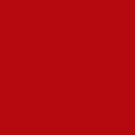
kullanıcıların beklentilerini karşılayacak bir performans sunar.
Bu durum, yasal bahis sitelerinin adresleri dışında faaliyet
gösteren platformların hizmetlerini sürdürmek için giriş
adreslerini değiştirmesini zorunlu kılmaktadır.
Bu nedenle 1xbet aynası, ana kaynağın aşırı yüklenmesi
durumunda soruna mükemmel bir çözümdür.
Başka bir deyişle yeni hikayelere sahip olan oyunlar daha güzel
bir vakit geçirme şansı verir. Bu kapsamda önemli servis
sağlayıcılarından destek 1xbet güncel adres bünyesinde yeni
oyunlar sunmaktadır. Kullanıcılar yeni adrese güvenli bağlantı
kurduktan sonra üyelik ve para yatırma işlemini sağlamaktadır.
Canlı Yayın Ve Bahis
1xbet TR portalı farklı cihazlarda sorunsuz çalışacak şekilde
tasarlanmıştır. 1xbet mobil sürümü, tüm modern cihazlarda