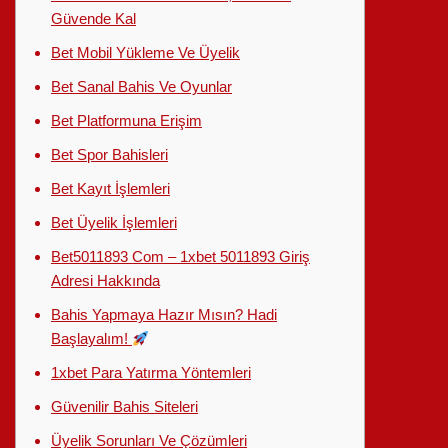
Güvende Kal
Bet Mobil Yükleme Ve Üyelik
Bet Sanal Bahis Ve Oyunlar
Bet Platformuna Erişim
Bet Spor Bahisleri
Bet Kayıt İşlemleri
Bet Üyelik İşlemleri
Bet5011893 Com – 1xbet 5011893 Giriş
Adresi Hakkında
Bahis Yapmaya Hazır Mısın? Hadi
Başlayalım!
1xbet Para Yatırma Yöntemleri
Güvenilir Bahis Siteleri
Üyelik Sorunları Ve Çözümleri