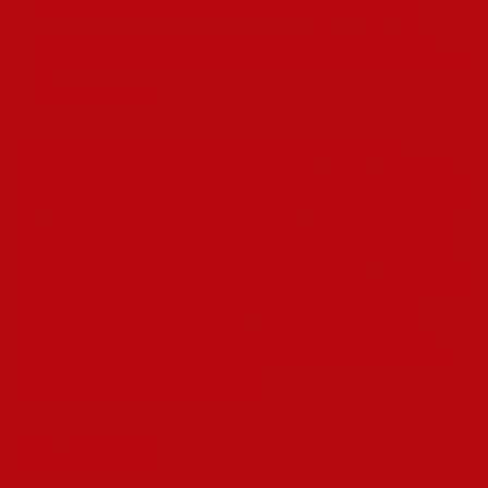
sağlamak için gelişmiş şifreleme teknolojileri kullanır.
1xbet’te spor, e-spor, hava durumu, politika ve TV SET
şovları üzerine bahis oynamak için your ex” “gün onbinlerce
pazar mevcuttur.
Hiç bir sitede olmayan dünya devi 1xbet avantajlarıyla
yenilikleriyle üyelerini memnun etmeye ve kazançlı çıkartmaya
devam etmektedir. Bu inanılmaz fırsatları sunan 1xbet firmasına
giriş için yukarıdan güncel giriş adresine ulaşabilirsiniz. Diğer
yandan en yeni hikayeleri sahip oyunlar sigue güncel ödeme
yöntemleri sunulmaktadır. 1xbet Mobil” “İndir işlemi neticesinde,
kullanıcılar mobil tarayıcıya ihtiyaç duymadan doğrudan
uygulama üzerinden giriş yaparak bahis yapabilirler. Mobil
üzerinden masaüstü versiyon eşliğinde sunmuş tüm olanaklar
aynı zenginlik çerçevesinde verilir.
Bet Adres