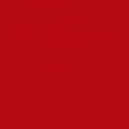
hizmetlerine göndermeniz yeterli olacaktır.
Örneğin, bonus miktarının belirli bir oranda ve belirli sayıda
bahisle çevrilmesi gerekebilir. Bazı olumsuz durumların da engel
için de olması ile TİB ulaşım ag siteye yasak getirmektedir.
Sistemin yatırımcılar tarafından ilgi görüyor olması nedeniyle
engellemeleri sık yaşadığından bahsetmiştik. Maddi avantajların
bir hayli yüksek olması ve bonus çevrim şartlarının rakiplerine
nazaran makul olması haliyle tercih edilebilirliklerini
arttırmaktadır. Tüm adımları uygulamanıza rağmen 1xBet
sitesine erişemiyorsanız lütfen bize iletişim sayfası üzerinden
mesaj atın.
Bet Mobil Yükleme Ve Üyelik
Öncelik olarak değişik platformları kullanmak suretiyle yeni
adrese bağlantı kurulması gerekmektedir. 1xbet, MoneyGo
ödeme sistemini kullanarak em virtude de yatıran kullanıcılar