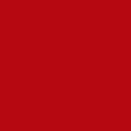
bir kullanıcı tabanına hizmet vererek,” “50’den fazla dilde
erişilebilir olmuştur. Bu weil platformun küresel çapta geniş bir
oyuncu kitlesine hitap ettiğini göstermektedir.
Zaman ve para kaybı yaşamamak adına 1xbet Canlı Bahis
Nasıl Oynanır sorusu ilgili bölümde şüphesiz sorulabilecek
en güzel soruların başında gelmektedir.
Oyuncular, masalara” “katılarak diğer oyuncularla etkileşim
kurabilir ve krupiyelerle sohbet edebilir.
Ödeme yöntemleri bahis kuruluşları içerisinde incelenen en
önemli unsurlar arasında gelmektedir.
1xbet, düzenli olarak hem yeni kullanıcılara hem de aktif
oyunculara yönelik çeşitli promosyonlar sunmaktadır.
Android ve iOS cihazlar için enhance edilmiş bu uygulama,
kullanıcıların hızlı ve kolay bir şekilde bahis yapmasını
sağlar.