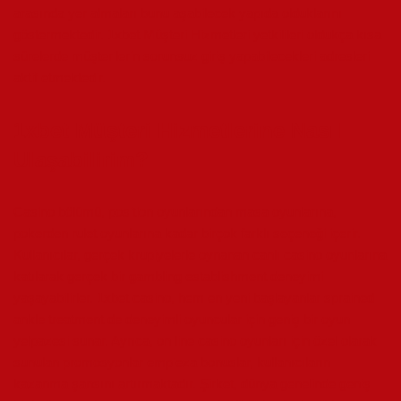
arasında yer almaları bunu aşabilecek yapıda olduklarını
göstermektedir. 1xbet Müşteri Hizmetleri yetkilileri oldukça kısa
sürelerde müşterilerin sorunsuz giriş yapabilecekleri adresleri
aktif etmektedir.
1xbet Müşteri Hizmetlerine Nasıl
Ulaşabilirim?
Casino bölümü, position oyunlarından masa oyunlarına,
pokerden rulet oyunlarına kadar birçok farklı seçeneği içerir.
Kullanıcılar, gerçek krupiyelerle oynanan canlı casino oyunlarına
katılarak gerçek bir gambling establishment deneyimi
yaşayabilirler. 1xbet casino, hem en yeni başlayanlar sprained
ankle treatment de deneyimli oyuncular için geniş bir oyun
yelpazesi sunar. Ayrıca, on line casino oyunları için özel olarak
sunulan promosyonlar empieza bonuslar, kullanıcıların
kazanma şansını artırmaktadır. Şirket, dünya genelinde geniş