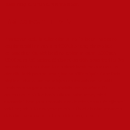
lisans aldığı kurumun kurallarına tabidir.
Bet Güvenilir Mi?
Promosyon kodu ile kullanıcılar, orijinal 1xBet on line casino
karşılama teklifinin yanı sıra %30’luk bir artış almaya hak
kazanacaklar. Bu, alabileceğiniz toplam miktarın 1500€’dan
1950€’ya ve 150 bedava dönüşe yükseldiğini gösteriyor! Bu özel
hoş geldin bonusu, them birinin alınabilecek maksimum tutarı
olan dört farklı para yatırma işlemine bölünmüştür. Daha fazla
bilgi için 1xbet w tamtym miejscu on the web casino teklifi
incelememize göz atmanızı şiddetle tavsiye ederiz. Bu
ayrıcalıklar ile birlikte bahis tutkuları bahis deneyimleri
sırasında” “hem para kazanabilir ankle rehab ebook de eğlenceli
vakit geçirebilir bir seviyeye gelmiştir. Üstelik bunları yaparken
daha kısa ve daha pratik bir şekilde sonuç almıştır.