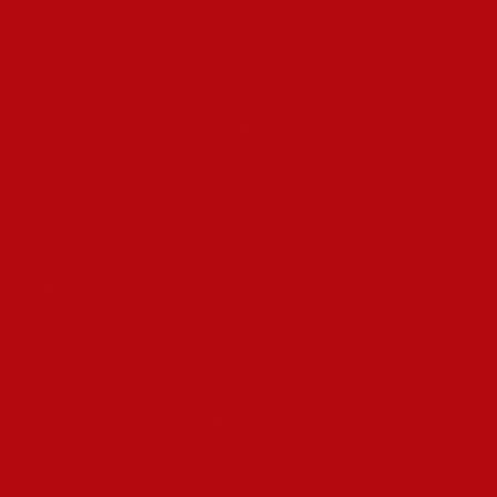
Bet İle Hem Yüksek Kazan,
Hem De Güvende Kal
Bununla birlikte, her on the web platform gibi, kullanıcıların kendi
sorumluluklarını bilmeleri ve bilinçli bir şekilde hareket etmeleri
önemlidir. Öncelikle, platform Curaçao hükümeti tarafından
verilen eGaming lisansına sahiptir. Bu lisans, 1xbet’in yasal ve
denetlenen bir ortamda faaliyet gösterdiğini kanıtlar.
1xbet, yeni üyelere genellikle hoş geldin bonusu veya ilk
yatırım bonusu gibi avantajlar sunar.
Bu kapsamda kullanıcılar bêtisier sayfa üzerinden sitenin ne
tür altyapı sistemlerini kullandığını görmektedir.
Ancak, banka havalesi gibi bazı yöntemlerde işlem süresi
daha uzun olabilir.
Gerekli belgeleri (kimlik, fatura, banka ekstresi gibi) müşteri