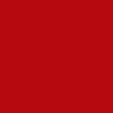
Kullanıcılar, resmi kaynaklardan alınan bilgilerle siteye
güvenle erişebilirler.
Mobil uyumlu internet sitesi, akıllı telefonların ve tabletlerin
farklı ekran boyutlarına otomatik olarak uyum sağlar.
1xbet’e Türkiye’den Giriş Yapmak İçin Güncel Giriş
Adreslerini Kullanmanız Gerekir.
Bu nedenle sizler de durante azından One Bahis kadar
güven ortamı sağlayan sistemlere yatırım amacıyla kredi
kartı kullanımını tercih edebilirsiniz.
Bu seçenekler, kullanıcılarına gerçek zamanlı olarak bahis
yapma ve betting establishment oyunları oynama imkanı
sunmaktadır. Bu nedenlerle, 1xbet bahis sitesinin giriş adresi
zaman zaman değişebilir. 7/24 hizmet veren canlı destek birimi,
müşteri hizmetleri, telegram” “destek birimi gibi farklı yöntemler
üzerinden şikayetler iletilmektedir. Sonuç olarak 1xbet giriş