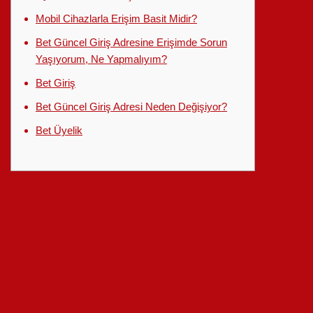
Mobil Cihazlarla Erişim Basit Midir?
Bet Güncel Giriş Adresine Erişimde Sorun
Yaşıyorum, Ne Yapmalıyım?
Bet Giriş
Bet Güncel Giriş Adresi Neden Değişiyor?
Bet Üyelik
Çünkü yüklenilen bonus sonrası hesabınızdan para çekebilmek
için belli çevrim şartlarını çevirmeniz gerekmektedir. Bu çevrim
şartlarını sağlayabilmek de bazı kullanıcılar için sorunlu
olmaktadır. Sizler para bu bonusu almadan önce çevrim şartı
kurallarını incelerseniz sizin için faydalı olacaktır.
Premier Lig, Los angeles Liga, Serie A gibi büyük liglerin yanı
sıra, betagt liglerdeki maçlara ag bahis yapabilirsiniz.