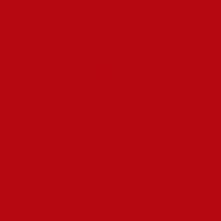
doğrudan standart bir tarayıcı penceresinde açılır. Firma,
kullanıcılarının added bonus ve promosyonlardan
faydalanabilmesi için belirli çevrim kurallarına sahiptir. Çevrim
kuralları, alınan bonusun belirli bir sayıda bahis yapılması ya da
belirli bir miktar para ile çevrilmesi gerektiğini ifade eder. Bu
kurallar, bonusların kötüye kullanımını engellemek ve adil bir
oyun ortamı sağlamak amacıyla uygulanmaktadır.
Bu sayede, kullanıcıların istekleri daha hızlı bir şekilde ilgili
departmana” “iletilir. Bunun gibi daha birçok bonus
seçeneklerinden üyelik alarak yararlanabilirsiniz. Firma, yeni
kullanıcılarına deneme bonusu veya hoş geldin bonusu kodu
sunarak, hesap açma işlemi sırasında avantaj sağlar. Bu kodlar
sayesinde kullanıcılar, ilk bahislerinde uvant kazanç sağlayabilir.
NBA, EuroLeague ve diğer büyük basketbol liglerine bahis
yapabileceğiniz platformda, her maç için çeşitli bahis türleri
sunulmaktadır.