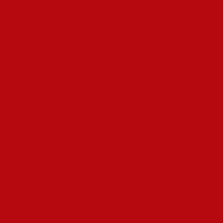
2007 yılında kurulan platform, özellikle geniş bahis
seçenekleri, yüksek oranları ve kullanıcı dostu arayüzü ile
öne çıkmaktadır.
Platformun mobil uygulaması, kullanıcıların hareket
halindeyken bile işlem yapmasına olanak tanır.
Bunları değerlendirmek için domain üzerindeki rakam değişiklik
kapsamında aktif olan yeni siteye giriş yapılmaktadır. Hızlı
şekilde çevrimiçi olan site bir kez daha aynı kalitesini
sürdürmektedir. Hatta bu kalitesini daha üst seviyeye çıkararak
yepyeni olanaklar sağladığını ifade etmek mümkün olur. Genel
çerçevede şu the bahis piyasasında en yeni adresiyle en çok
tercih edilen bahis şirketi olmaktadır. Geniş bir oyun
yelpazesinin yanı sıra harika sürprizler kullanıcıları yeni adres
bünyesinde beklemektedir. Bahis kuruluşları konusunda
incelenen en önemli yapılar içerisinde altyapı sistemleri
gelmektedir
1xbet
.