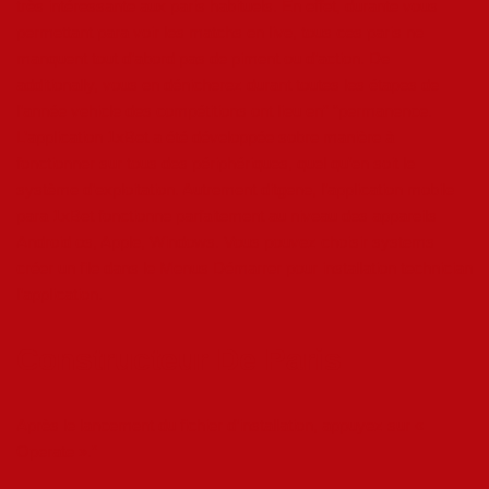
très intéressante aux paris habituels. En effet, durante vous
permettant para voir les matchs en live, tous ces paris ne
manquent tout d’abord pas de piment ou d’action. De
additionally, vous en dénicherez durant toutes les étapes de
l’année vehicle des compétitions ont lieu en” “permanence.
L’application 1xBet a été développée sobre manière à
fonctionner sur tous des périphériques, quel qu’en soit le
système d’exploitation. Autrement ditgene, l’application mobile
para 1xBet fonctionne parfaitement au niveau des appareils
Android os, Apple, Windows. Vous pouvez choisir systems
créer un file dans le Menus Démarrer pour installation technician
l’application.
Constructeur De Paris
Après le lancement du fichier d’installation, appuyez sur «
Operate ».”