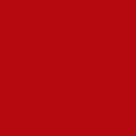
Inconvénients De L’application
1xbet”
Si les joueurs cherchiez un excellent bookmaker proposant
votre offre intéressante en se promenant sur téléphone,
n’hésitez plus à vous inscrire. En ce qui concerne l’utilisation,
l’app 1xbet sur les systèmes d’exploitation Windows OS,
Android et iOS présente des” “atouts bien plus marqués que la
version du site mobile phone. Contrairement au site mobile, dont
l’optimisation ne fait passing l’unanimité, l’application cellular de
1xBet sony ericsson distingue par sa facilité d’utilisation, kid
design ergonomique ainsi que son interface user-friendly sur
votre smartphone. Cependant, pour vous régaler pleinement de
toutes les fonctionnalités de ce bookmaker, nous vous
recommandons de télécharger l’APK.
Ainsi, vous pourrez imaginer kklk affrontements virtuels