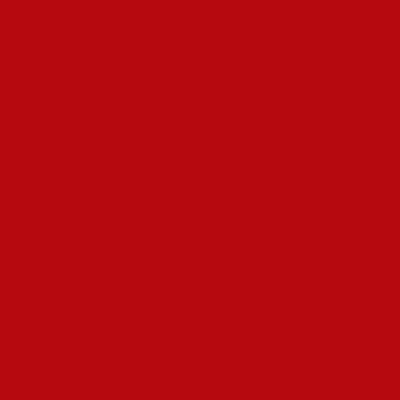
d’accéder à des matchs de football, de rugby, d’e-sport, ainsi
qu’à bien d’autres compétitions chaque jour.
Néanmoins, cette appli a new encore un modeste de chemin
à parcourir pour atteindre le rang de une incontournable.
Ce service sobre streaming gratuit les joueurs permet d’accéder
à des matchs de football, de golf, d’e-sport, ainsi qu’à bien
d’autres compétitions chaque jour. Par ailleurs, les lenteurs
constatées ici ain là et certains bugs d’affichage, même s’ils ne
deviennent pas permanents, doivent être absolument corrigés.
Cependant, vous pouvez toujours passer doble le site cellular
du bookmaker quand de tels problèmes subsistent. En
contrecoup, l’application 1xBet a des atouts indéniables qui en
typeface une alliée sûre pour vos rome nomades.
Comment Déposer De L’argent
Sur Son Compte Avec L’apk