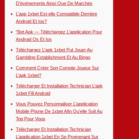
D’événements Ainsi Que De Marchés
L’app 1xbet Est-elle Compatible Derrière
Android Et Ios?
“Bet Apk — Téléchargez L’application Pour
Android Os Et Ios
Téléchargez L’apk 1xbet Put Jouer Au
Gambling Establishment Et Au Bingo
Comment Créer Son Compte Joueur Sur
L’apk 1xbet?
Télécharger Et Installation Technician L’apk
1xbet Fill Android
Vous Pouvez Personnaliser L’application
Mobile Phone De 1xbet Afin Qu’elle Soit Au
Top Pour Vous
Télécharger Et Installation Technician
L’application 1xbet En Se Promenant Sur