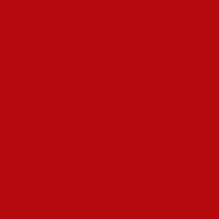
Pular
1xbet Apk: Téléchargez
para
o
Et Installez L’app 1xbet
conteúdo
Gratuitement En Janvier
2025
por
kaique
28 de fevereiro de 2025
“1xbet Apk 1xbet Cell
Phone Telecharger
1xbet Iphone App Pour