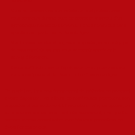
bonne voie.
Nous recommandons son installation quel professionnel
vous permettra durante outre de apprécier la saveur d’un
sympathique reward de bienvenue à choisir entre des paris
sportifs ainsi que le casino durante ligne.
Nos formats décalés et originaux proposés par notre équipe
de passionné(e)s sauront vous accomplir apprécier le
activity différement.
Il vous suffit sobre lancer l’application en se promenant sur
votre smartphone et de choisir l’option “casino en ligne”.
De in addition, il y a new énormément de méthodes de paiement
à votre disposition. Par ailleurs, de nombreuses promotions sont
proposées et pas seulement à l’inscription. Enfin, les options, en
se promenant sur les paris combinés notamment, ainsi que the
nombre impressionnant sobre marchés vous permettront de
diversifier ces enjeux.